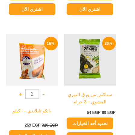
اشتري الآن
اشتري الآن
السعر
السعر
السعر
السعر
هناك
الأصلي
الحالي
الأصلي
الحالي
-16%
-20%
العديد
هو:
هو:
هو:
هو:
من
80 EGP.
64 EGP.
320 EGP.
269 EGP.
الأشكال
المختلفة
لهذا
المنتج.
يمكن
+
-
سناكس من ورق النوري
اختيار
المشوي – 2 جرام
الخيارات
على
بانكو تايلاندي – ا كيلو
64
EGP
80
EGP
صفحة
تحديد أحد الخيارات
المنتج
269
EGP
320
EGP