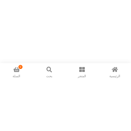
0
الرئيسية
المتجر
بحث
السلة
Now available in all ios & android devices