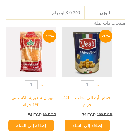
الوزن
0.340 كيلوجرام
منتجات ذات صلة
السعر
السعر
السعر
السعر
الأصلي
الحالي
الأصلي
الحالي
-33%
-21%
هو:
هو:
هو:
هو:
54 EGP.
80 EGP.
79 EGP.
100 EGP.
+
-
+
-
حمص أيطالي معلب – 400
مهران شعيرية باكستاني –
جرام
150 جرام
54
EGP
80
EGP
79
EGP
100
EGP
إضافة إلى السلة
إضافة إلى السلة