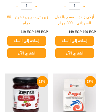
+
-
+
-
أزكي زبدة سمسم بالفول
زيرو تريت بيورية خوخ – 180
السوداني – 300 جرام
جرام
119
EGP
155
EGP
149
EGP
190
EGP
إضافة إلى السلة
إضافة إلى السلة
اشتري الآن
اشتري الآن
السعر
السعر
السعر
السعر
الأصلي
الحالي
الأصلي
الحالي
-18%
-17%
هو:
هو:
هو:
هو:
159 EGP.
195 EGP.
124 EGP.
150 EGP.