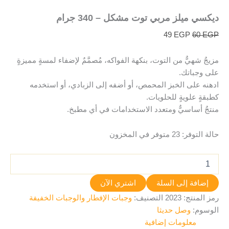
ديكسي ميلز مربي توت مشكل – 340 جرام
49
EGP
60
EGP
مزيجٌ شهيٌّ من التوت، بنكهة الفواكه، مُصمَّمٌ لإضفاء لمسةٍ مميزةٍ
على وجباتك.
ادهنه على الخبز المحمص، أو أضفه إلى الزبادي، أو استخدمه
كطبقةٍ علويةٍ للحلويات.
منتجٌ أساسيٌّ ومتعدد الاستخدامات في أي مطبخ.
حالة التوفر:
23 متوفر في المخزون
إضافة إلى السلة
اشتري الآن
رمز المنتج:
2023
التصنيف:
وجبات الإفطار والوجبات الخفيفة
الوسوم:
وصل حديثا
معلومات إضافية