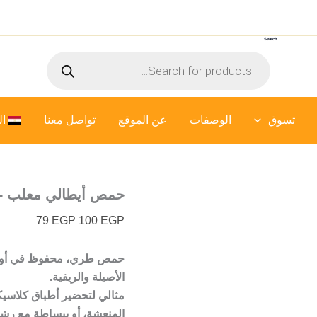
كمية
السعر
السعر
حمص
الأصلي
الحالي
أيطالي
Search
هو:
هو:
معلب
Products
79 EGP.
100 EGP.
-
search
400
جرام
تسوق
الوصفات
عن الموقع
تواصل معنا
ال
حمص أيطالي معلب – 400 جرا
79
EGP
100
EGP
حمص طري، محفوظ في أوج ن
الأصيلة والريفية.
مثالي لتحضير أطباق كلاسيك
المنعشة، أو ببساطة مع رش