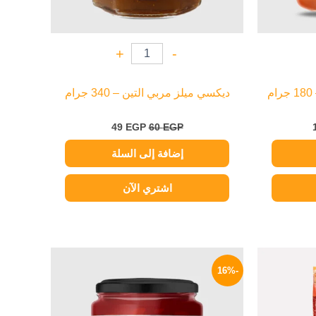
+
-
ديكسي ميلز مربي التين – 340 جرام
49
EGP
60
EGP
إضافة إلى السلة
اشتري الآن
لسعر
السعر
السعر
لحالي
الأصلي
الحالي
-16%
و:
هو:
هو:
109 EGP.
130 EGP.
54 EG