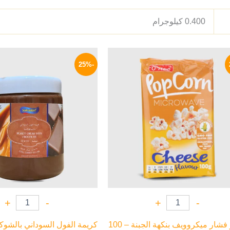
0.400 كيلوجرام
السعر
السعر
السعر
الأصلي
الحالي
الأصلي
-25%
هو:
هو:
هو:
320 EGP.
73 EGP.
95 EGP.
+
-
+
-
بيتسو فشار ميكروويف بنكهة الجبنة – 100
كريمة الفول السوداني بالشوكو