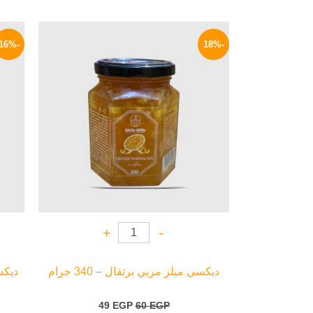
السعر
السعر
الأصلي
الحالي
-16%
-18%
هو:
هو:
49 EGP.
60 EGP.
+
-
ديكسي ميلز مربي برتقال – 340 جرام
ديكسي
49
EGP
60
EGP