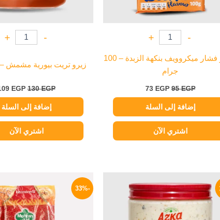
+
-
+
-
بيتسو فشار ميكروويف بنكهة الزبدة – 100
زيرو تريت بيورية مشمش – 180 جرام
جرام
109
EGP
130
EGP
73
EGP
95
EGP
إضافة إلى السلة
إضافة إلى السلة
اشتري الآن
اشتري الآن
السعر
السعر
السعر
ا
الأصلي
الحالي
الأصلي
ا
-33%
هو:
هو:
هو:
ه
P.
80 EGP.
164 EGP.
200 EGP.