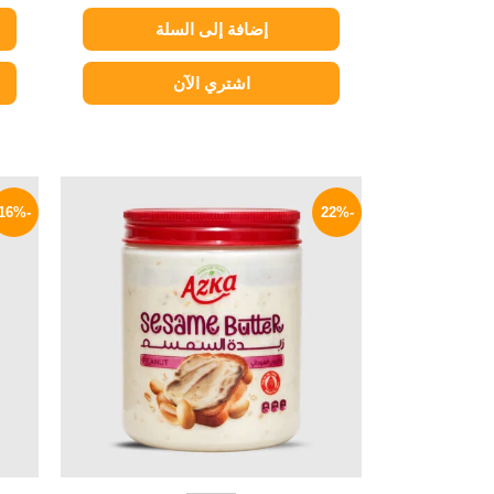
إضافة إلى السلة
اشتري الآن
السعر
السعر
الأصلي
الحالي
-16%
-22%
هو:
هو:
149 EGP.
190 EGP.