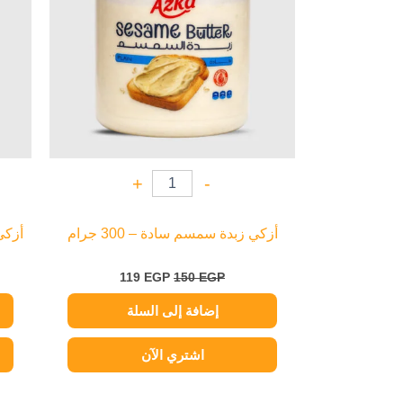
+
-
أزكي زبدة سمسم سادة – 300 جرام
أزكي 
119
EGP
150
EGP
إضافة إلى السلة
اشتري الآن