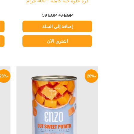
ذرة حلوة حبة كاملة – 400 جرام
59
EGP
70
EGP
إضافة إلى السلة
اشتري الآن
السعر
السعر
الأصلي
الحالي
-23%
-20%
هو:
هو:
55 EGP.
69 EGP.