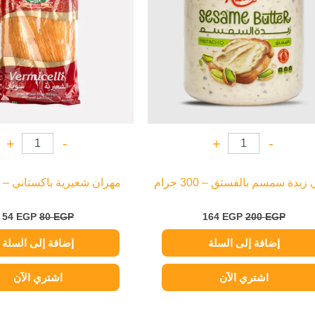
+
-
+
-
زبدة سمسم بالفستق – 300 جرام
مهران شعيرية باكستاني – 150 جرام
54
EGP
80
EGP
164
EGP
200
EGP
إضافة إلى السلة
إضافة إلى السلة
اشتري الآن
اشتري الآن