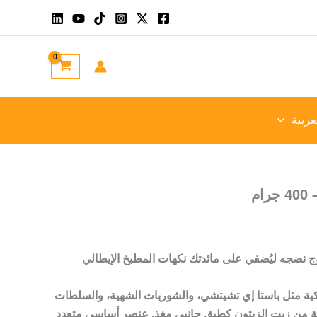
عربية
م
ضجه ليُضفي على مائدتك نكهات المطبخ الإيطالي
ية مثل باستا إي تشيتشي، والشوربات الشهية، والسلطات
ة من زيت الزيتون كطبق جانبي مغذٍ. عنصر أساسي متعدد