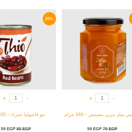
السعر
السعر
السعر
ا
الأصلي
الحالي
الأصلي
ا
-26%
هو:
هو:
هو:
ه
P.
80 EGP.
59 EGP.
70 EGP.
+
-
+
-
 ميلز مربي مشمش – 340 جرام
ثيو فاصوليا حمراء – 400 جرام
59
EGP
80
EGP
59
EGP
70
EGP