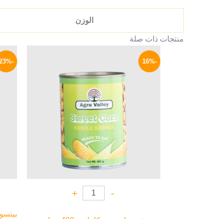
الوزن
منتجات ذات صلة
السعر
السعر
الأصلي
الحالي
-23%
-16%
هو:
هو:
59 EGP.
70 EGP.
+
-