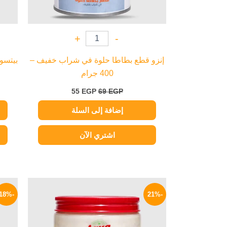
+
-
إنزو قطع بطاطا حلوة في شراب خفيف –
400 جرام
55
EGP
69
EGP
إضافة إلى السلة
اشتري الآن
السعر
السعر
الأصلي
الحالي
-18%
-21%
هو:
هو:
119 EGP.
150 EGP.