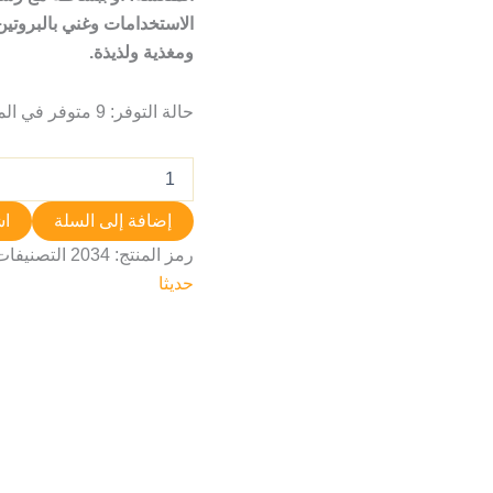
الاستخدامات وغني بالبروت
ومغذية ولذيذة.
حالة التوفر:
9 متوفر في المخزون
إضافة إلى السلة
اش
رمز المنتج:
2034
التصنيفات
حديثا