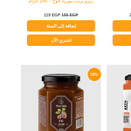
زيرو تريت بيورية خوخ – 180 جرام
119
EGP
155
EGP
إضافة إلى السلة
اشتري الآن
السعر
السعر
السعر
الحالي
الأصلي
الحالي
-18%
هو:
هو:
هو:
49 EGP.
60 EGP.
109 EGP.