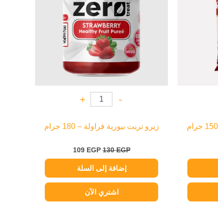
+
-
زيرو تريت بيورية فراولة – 180 جرام
109
EGP
130
EGP
إضافة إلى السلة
اشتري الآن