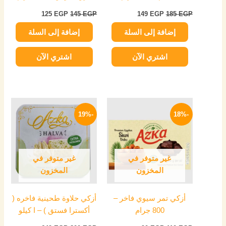
125
EGP
145
EGP
149
EGP
185
EGP
إضافة إلى السلة
إضافة إلى السلة
اشتري الآن
اشتري الآن
السعر
السعر
السعر
السعر
الأصلي
الحالي
الأصلي
الحالي
-19%
-18%
هو:
هو:
هو:
هو:
649 EGP.
800 EGP.
90 EGP.
110 EGP.
غير متوفر في
غير متوفر في
المخزون
المخزون
أزكي تمر سيوي فاخر –
أزكي حلاوة طحينية فاخره (
800 جرام
أكسترا فستق ) – ا كيلو