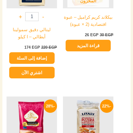
المخزون
+
-
بيكلاند كريم كراميل – عبوة
اقتصادية (2 × عبوة)
ليتالي دقيق سمولينا
26
EGP
30
EGP
أيطالي – ا كيلو
قراءة المزيد
174
EGP
220
EGP
إضافة إلى السلة
اشتري الآن
السعر
السعر
السعر
السعر
الأصلي
الحالي
الأصلي
الحالي
-28%
-22%
هو:
هو:
هو:
هو:
54 EGP.
75 EGP.
144 EGP.
185 EGP.