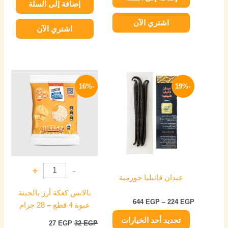
إضافة إلى السلة
اشتري الآن
اشتري الآن
نطاق
السعر
السعر
هناك
السعر:
الأصلي
الحالي
-16%
-19%
العديد
من
هو:
هو:
من
32 EGP.
27 EGP.
خلال
الأشكال
المختلفة
لهذا
المنتج.
يمكن
+
-
اختيار
عيدان فانيليا جورمية
الخيارات
بالانس كعكة أرز بالجبنة
على
644
EGP
–
224
EGP
عبوة 4 قطع – 28 جرام
صفحة
تحديد أحد الخيارات
المنتج
27
EGP
32
EGP