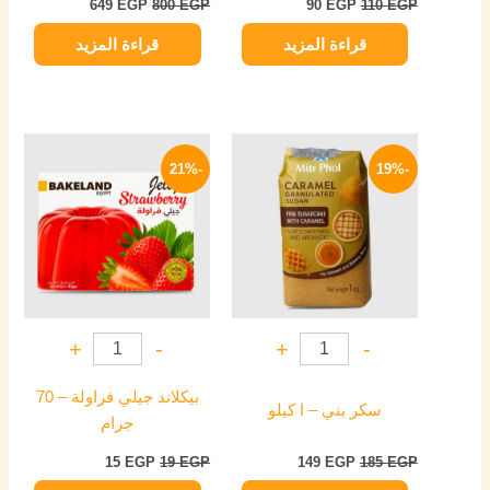
649
EGP
800
EGP
90
EGP
110
EGP
قراءة المزيد
قراءة المزيد
السعر
السعر
السعر
السعر
الأصلي
الحالي
الأصلي
الحالي
-21%
-19%
هو:
هو:
هو:
هو:
15 EGP.
19 EGP.
149 EGP.
185 EGP.
+
-
+
-
بيكلاند جيلي فراولة – 70
سكر بني – ا كيلو
جرام
15
EGP
19
EGP
149
EGP
185
EGP