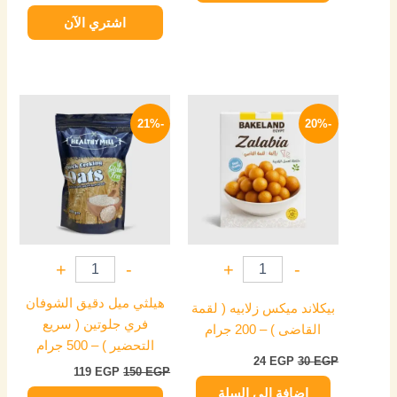
اشتري الآن
السعر
السعر
السعر
السعر
الأصلي
الحالي
الأصلي
الحالي
-21%
-20%
هو:
هو:
هو:
هو:
119 EGP.
150 EGP.
24 EGP.
30 EGP.
+
-
+
-
هيلثي ميل دقيق الشوفان
بيكلاند ميكس زلابيه ( لقمة
فري جلوتين ( سريع
القاضى ) – 200 جرام
التحضير ) – 500 جرام
24
EGP
30
EGP
119
EGP
150
EGP
إضافة إلى السلة