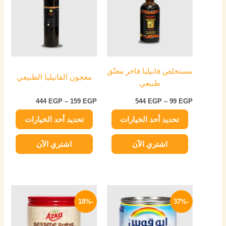
من
من
خلال
خلال
الأشكال
الأشكال
المختلفة
المختلفة
لهذا
لهذا
المنتج.
المنتج.
يمكن
يمكن
مستخلص فانيليا فاخر معتّق
اختيار
اختيار
معجون الفانيليا الطبيعي
طبيعي
الخيارات
الخيارات
على
على
444
EGP
–
159
EGP
544
EGP
–
99
EGP
صفحة
صفحة
تحديد أحد الخيارات
تحديد أحد الخيارات
المنتج
المنتج
اشتري الآن
اشتري الآن
السعر
السعر
السعر
السعر
الأصلي
الحالي
الأصلي
الحالي
-18%
-37%
هو:
هو:
هو:
هو:
184 EGP.
225 EGP.
79 EGP.
125 EGP.