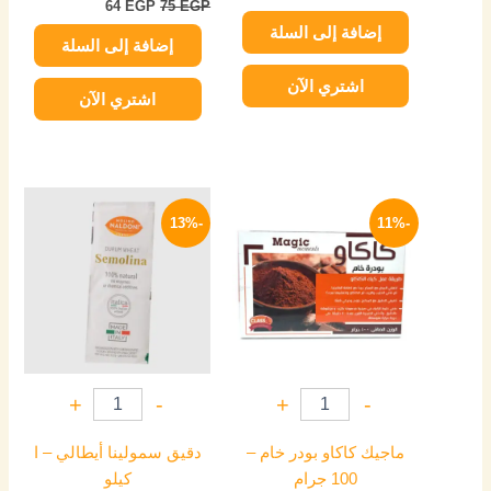
64
EGP
75
EGP
إضافة إلى السلة
إضافة إلى السلة
اشتري الآن
اشتري الآن
السعر
السعر
السعر
السعر
الأصلي
الحالي
الأصلي
الحالي
-13%
-11%
هو:
هو:
هو:
هو:
174 EGP.
200 EGP.
89 EGP.
100 EGP.
+
-
+
-
ماجيك كاكاو بودر خام –
دقيق سمولينا أيطالي – ا
100 جرام
كيلو