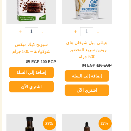
+
-
+
-
هيلثي ميل شوفان هاي
سبونج كيك ميكس
بروتين سريع التحضير –
شوكولاتة – 500 جرام
500 جرام
85
EGP
100
EGP
84
EGP
110
EGP
إضافة إلى السلة
إضافة إلى السلة
اشتري الآن
اشتري الآن
نطاق
نطاق
هناك
هناك
السعر:
السعر:
-29%
-27%
العديد
العديد
من
من