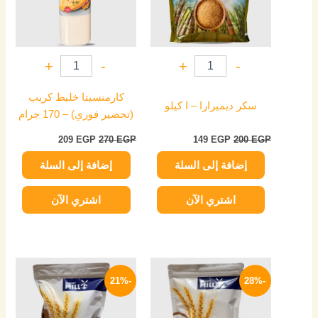
+
-
+
-
كارمنسيتا خليط كريب
سكر ديميرارا – ا كيلو
(تحضير فوري) – 170 جرام
209
EGP
270
EGP
149
EGP
200
EGP
إضافة إلى السلة
إضافة إلى السلة
اشتري الآن
اشتري الآن
السعر
السعر
السعر
السعر
الأصلي
الحالي
الأصلي
الحالي
-21%
-28%
هو:
هو:
هو:
هو:
79 EGP.
100 EGP.
72 EGP.
100 EGP.