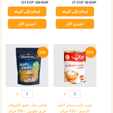
114
EGP
150
EGP
27
EGP
32
EGP
إضافة إلى السلة
إضافة إلى السلة
اشتري الآن
اشتري الآن
السعر
السعر
السعر
السعر
الأصلي
الحالي
الأصلي
الحالي
-14%
-19%
هو:
هو:
هو:
هو:
125 EGP.
145 EGP.
149 EGP.
185 EGP.
+
-
+
-
بوني حليب مبخر كامل
هيلثي ميل دقيق الشوفان
الدسم – 410 جرام
فري جلوتين – 500 جرام