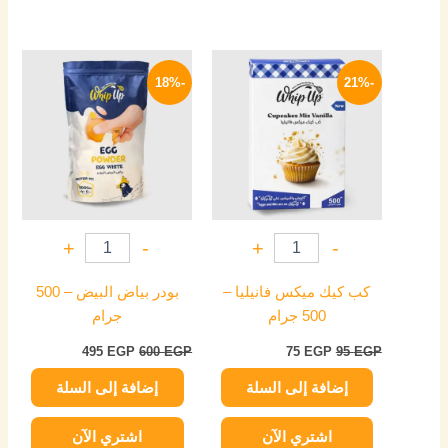
السعر
السعر
السعر
السعر
الأصلي
الحالي
الأصلي
الحالي
-18%
-21%
هو:
هو:
هو:
هو:
495 EGP.
600 EGP.
75 EGP.
95 EGP.
+
-
+
-
كب كيك ميكس فانيليا –
بودر بياض البيض – 500
500 جرام
جرام
495
EGP
600
EGP
75
EGP
95
EGP
إضافة إلى السلة
إضافة إلى السلة
اشتري الآن
اشتري الآن