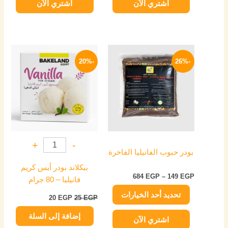
اشتري الآن
اشتري الآن
نطاق
السعر
السعر
هناك
السعر:
الأصلي
الحالي
-20%
-26%
العديد
من
هو:
هو:
من
25 EGP.
20 EGP.
خلال
الأشكال
المختلفة
لهذا
المنتج.
يمكن
+
-
اختيار
بودر حبوب الفانيليا الفاخرة
الخيارات
بيكلاند بودر أيس كريم
على
684
EGP
–
149
EGP
فانيليا – 80 جرام
صفحة
تحديد أحد الخيارات
المنتج
20
EGP
25
EGP
إضافة إلى السلة
اشتري الآن