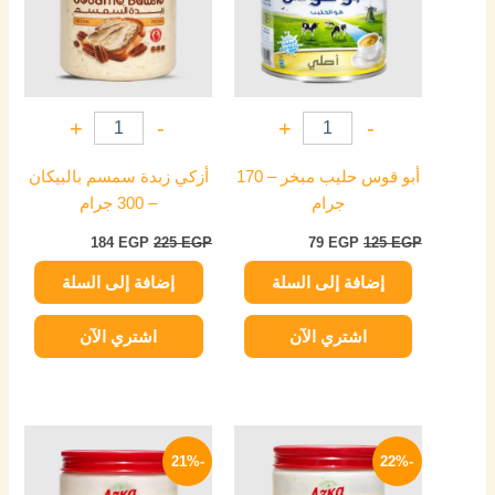
+
-
+
-
أبو قوس حليب مبخر – 170
أزكي زبدة سمسم بالبيكان
جرام
– 300 جرام
184
EGP
225
EGP
79
EGP
125
EGP
إضافة إلى السلة
إضافة إلى السلة
اشتري الآن
اشتري الآن
السعر
السعر
السعر
السعر
الأصلي
الحالي
الأصلي
الحالي
-21%
-22%
هو:
هو:
هو:
هو:
119 EGP.
150 EGP.
149 EGP.
190 EGP.