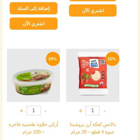
إضافة إلى السلة
اشتري الآن
اشتري الآن
السعر
السعر
السعر
السعر
الأصلي
الحالي
الأصلي
الحالي
-24%
-16%
هو:
هو:
هو:
هو:
114 EGP.
150 EGP.
27 EGP.
32 EGP.
+
-
+
-
بالانس كعكة أرز بروشيتا
أزكي حلاوة طحينية فاخره
عبوة 4 قطع – 28 جرام
– 330 جرام