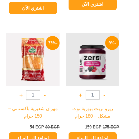
اشتري الآن
اشتري الآن
السعر
السعر
السعر
السعر
الأصلي
الحالي
الأصلي
الحالي
-33%
-9%
هو:
هو:
هو:
هو:
54 EGP.
80 EGP.
159 EGP.
175 EGP.
+
-
+
-
زيرو تريت بيورية توت
مهران شعيرية باكستاني –
مشكل – 180 جرام
150 جرام
54
EGP
80
EGP
159
EGP
175
EGP
إضافة إلى السلة
إضافة إلى السلة