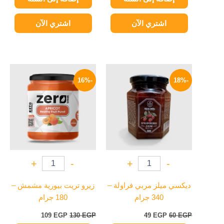
اشتري الآن
اشتري الآن
السعر
السعر
السعر
السعر
الأصلي
الحالي
الأصلي
الحالي
-16%
-18%
هو:
هو:
هو:
هو:
109 EGP.
130 EGP.
49 EGP.
60 EGP.
+
-
+
-
ديكسي ميلز مربي فراولة –
زيرو تريت بيورية مشمش –
340 جرام
180 جرام
109
EGP
130
EGP
49
EGP
60
EGP