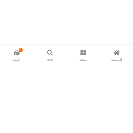
0
الرئيسية
المتجر
بحث
السلة
Now available in all ios & android devices
About Us
Shipping Policy