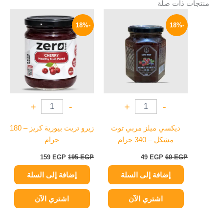
منتجات ذات صلة
السعر
السعر
السعر
السعر
الأصلي
الحالي
الأصلي
الحالي
-18%
-18%
هو:
هو:
هو:
هو:
159 EGP.
195 EGP.
49 EGP.
60 EGP.
+
-
+
-
ديكسي ميلز مربي توت
زيرو تريت بيورية كريز – 180
مشكل – 340 جرام
جرام
159
EGP
195
EGP
49
EGP
60
EGP
إضافة إلى السلة
إضافة إلى السلة
اشتري الآن
اشتري الآن