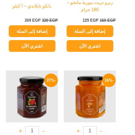
زيرو تريت بيورية مانجو –
بانكو تايلاندي – ا كيلو
180 جرام
269
EGP
320
EGP
129
EGP
160
EGP
إضافة إلى السلة
إضافة إلى السلة
اشتري الآن
اشتري الآن
السعر
السعر
السعر
السعر
الأصلي
الحالي
الأصلي
الحالي
-27%
-16%
هو:
هو:
هو:
هو:
44 EGP.
60 EGP.
59 EGP.
70 EGP.
+
-
+
-