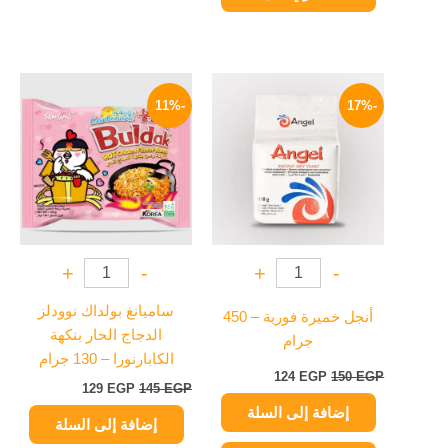
السعر
السعر
السعر
السعر
الأصلي
الحالي
الأصلي
الحالي
-11%
-17%
هو:
هو:
هو:
هو:
129 EGP.
145 EGP.
124 EGP.
150 EGP.
+
-
+
-
ساميانغ بولداك نوودلز
أنجل خميرة فورية – 450
الدجاج الحار بنكهة
جرام
الكابارنورا – 130 جرام
124
EGP
150
EGP
129
EGP
145
EGP
إضافة إلى السلة
إضافة إلى السلة