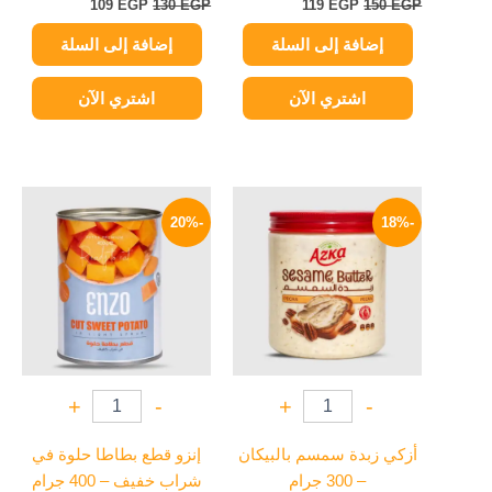
109
EGP
130
EGP
119
EGP
150
EGP
إضافة إلى السلة
إضافة إلى السلة
اشتري الآن
اشتري الآن
السعر
السعر
السعر
السعر
الأصلي
الحالي
الأصلي
الحالي
-20%
-18%
هو:
هو:
هو:
هو:
55 EGP.
69 EGP.
184 EGP.
225 EGP.
+
-
+
-
أزكي زبدة سمسم بالبيكان
إنزو قطع بطاطا حلوة في
– 300 جرام
شراب خفيف – 400 جرام