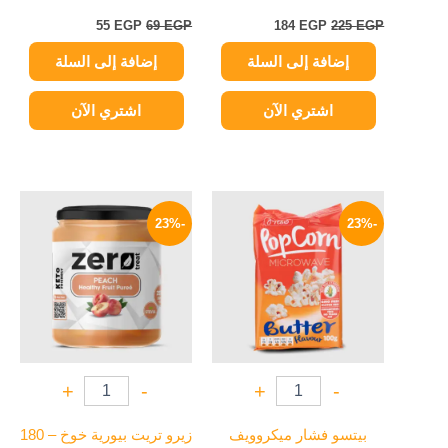
55
EGP
69
EGP
184
EGP
225
EGP
إضافة إلى السلة
إضافة إلى السلة
اشتري الآن
اشتري الآن
السعر
السعر
السعر
السعر
الأصلي
الحالي
الأصلي
الحالي
-23%
-23%
هو:
هو:
هو:
هو:
119 EGP.
155 EGP.
73 EGP.
95 EGP.
+
-
+
-
بيتسو فشار ميكروويف
زيرو تريت بيورية خوخ – 180