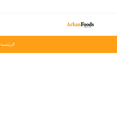
خطي
-28%
لى
لمحتوى
الرئيسية