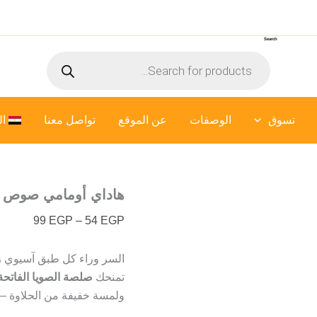
كمية
نطاق
هاداي
السعر:
أومامي
Search
من
صوص
Products
صويا
search
فاتح
خلال
–
500
تسوق
الوصفات
عن الموقع
ملي
تواصل معنا
ال
هاداي أومامي صوص صويا ف
99
EGP
–
54
EGP
السر وراء كل طبق آسيوي را
تمنحك
صلصة الصويا الفاتحة
ولمسة خفيفة من الحلاوة — 