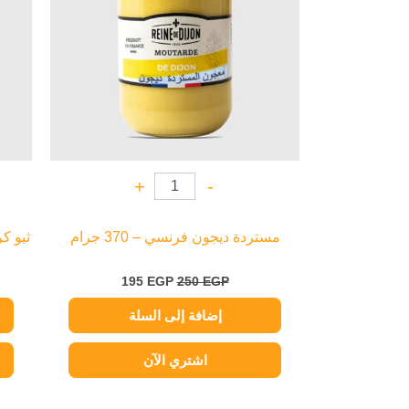
+
-
مستردة ديجون فرنسي – 370 جرام
ثيو كري
195
EGP
250
EGP
إضافة إلى السلة
اشتري الآن