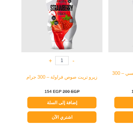
+
-
زيرو تريت صوص فانيليا فرنسي – 300
زيرو تريت صوص فراولة – 300 جرام
154
EGP
200
EGP
إضافة إلى السلة
اشتري الآن