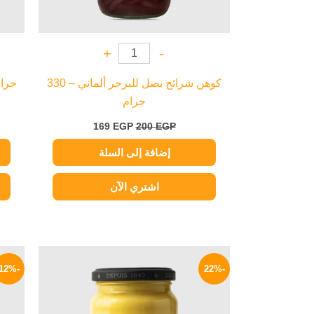
+
-
كوهن شرائح بصل للبرجر ألماني – 330
جرام
169
EGP
200
EGP
إضافة إلى السلة
اشتري الآن
السعر
السعر
الأصلي
الحالي
-12%
-22%
هو:
هو:
195 EGP.
250 EGP.