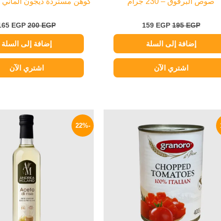
صوص البرقوق – 230 جرام
كوهن مستردة ديجون ألماني – 185 جر
165
EGP
200
EGP
159
EGP
195
EGP
إضافة إلى السلة
إضافة إلى السلة
اشتري الآن
اشتري الآن
السعر
السعر
السعر
الأصلي
الحالي
الأصلي
-22%
هو:
هو:
هو:
165 EGP.
82 EGP.
100 EGP.