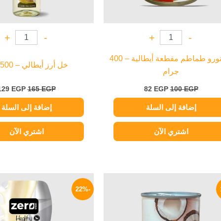
+
-
+
-
جرانورو طماطم مقطعة أيطالية – 400
خل أرز أيطالي – 500 ملي
جرام
129
EGP
165
EGP
82
EGP
100
EGP
إضافة إلى السلة
إضافة إلى السلة
اشتري الآن
اشتري الآن
السعر
السعر
السعر
الأصلي
الحالي
الأصلي
-22%
هو:
هو:
هو:
190 EGP.
119 EGP.
135 EGP.