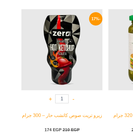
السعر
السعر
السعر
الحالي
الأصلي
الحالي
-17%
هو:
هو:
هو:
174 EGP.
210 EGP.
209 EGP.
+
-
زيرو تريت صوص كاتشب حار – 300 جرام
174
EGP
210
EGP