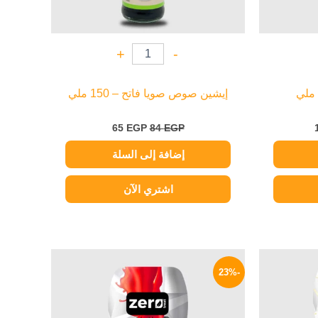
+
-
إيشين صوص صويا فاتح – 150 ملي
65
EGP
84
EGP
إضافة إلى السلة
اشتري الآن
السعر
السعر
السعر
الحالي
الأصلي
الحالي
-23%
هو:
هو:
هو:
154 EGP.
200 EGP.
149 EGP.