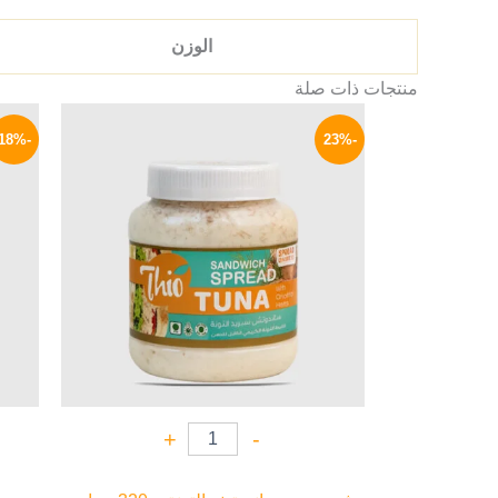
الوزن
منتجات ذات صلة
السعر
السعر
الأصلي
الحالي
-18%
-23%
هو:
هو:
69 EGP.
90 EGP.
+
-