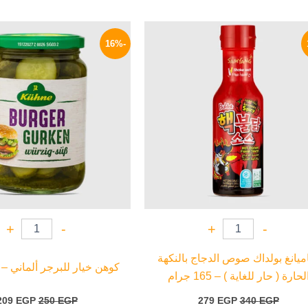
السعر
السعر
السعر
الأصلي
الحالي
الأصلي
-16%
هو:
هو:
هو:
250 EGP.
279 EGP.
340 EGP.
+
-
+
-
يانغ بولداك صوص الدجاج بالنكهة
كوهن خيار للبرجر ألماني – 320 جرام
لحارة ( حار للغاية ) – 165 جرام
209
EGP
250
EGP
279
EGP
340
EGP