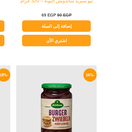
ثيو سبريد ساندوتش التونة – 320 جرام
69
EGP
90
EGP
إضافة إلى السلة
اشتري الآن
السعر
السعر
الأصلي
الحالي
-18%
-16%
هو:
هو:
169 EGP.
200 EGP.