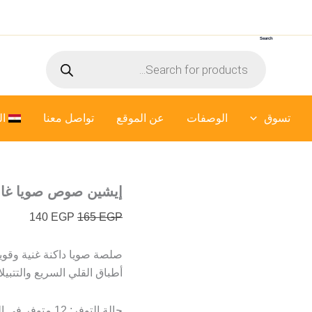
كمية
السعر
السعر
إيشين
الأصلي
الحالي
صوص
Search
هو:
هو:
صويا
Products
غامق
165 EGP.
140 EGP.
search
-
625
ملي
تسوق
الوصفات
عن الموقع
تواصل معنا
ال
إيشين صوص صويا غامق – 5
140
EGP
165
EGP
صلصة صويا داكنة غنية وقوية
أطباق القلي السريع والتتبيل
حالة التوفر:
12 متوفر في المخزون