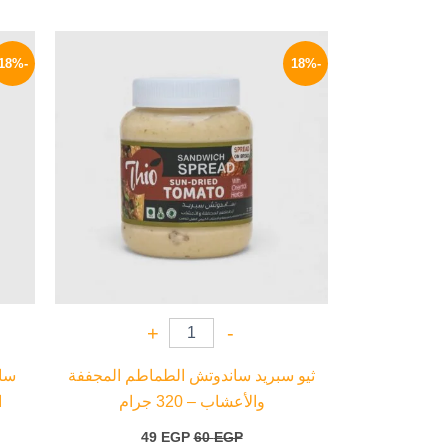
السعر
السعر
الأصلي
الحالي
-18%
-18%
هو:
هو:
49 EGP.
60 EGP.
+
-
ثيو سبريد ساندوتش الطماطم المجففة
سام
والأعشاب – 320 جرام
ا
49
EGP
60
EGP