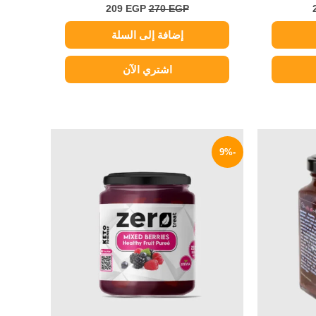
209
EGP
270
EGP
إضافة إلى السلة
اشتري الآن
لسعر
السعر
السعر
لحالي
الأصلي
الحالي
-9%
و:
هو:
هو:
159 EGP.
175 EGP.
44 EG