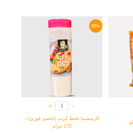
السعر
السعر
السعر
الحالي
الأصلي
الحالي
-23%
هو:
هو:
هو:
209 EGP.
270 EGP.
269 EGP.
+
-
كارمنسيتا خليط كريب (تحضير فوري) –
لو
170 جرام