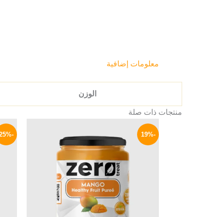
معلومات إضافية
الوزن
منتجات ذات صلة
السعر
السعر
الأصلي
الحالي
-25%
-19%
هو:
هو:
129 EGP.
160 EGP.