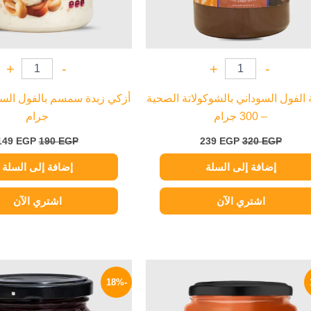
+
-
+
-
 الفول السوداني بالشوكولاتة الصحية
– 300 جرام
جرام
149
EGP
190
EGP
239
EGP
320
EGP
إضافة إلى السلة
إضافة إلى السلة
اشتري الآن
اشتري الآن
السعر
السعر
السعر
الأصلي
الحالي
الأصلي
-18%
هو:
هو:
هو:
195 EGP.
109 EGP.
130 EGP.