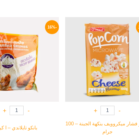
السعر
السعر
السعر
الأصلي
الحالي
الأصلي
-16%
هو:
هو:
هو:
320 EGP.
73 EGP.
95 EGP.
+
-
+
-
بيتسو فشار ميكروويف بنكهة الجبنة – 100
بانكو تايلاندي – ا كي
جرام