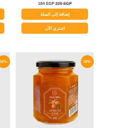
184
EGP
225
EGP
إضافة إلى السلة
اشتري الآن
السعر
السعر
الأصلي
الحالي
-16%
-16%
هو:
هو:
59 EGP.
70 EGP.