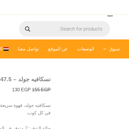
كمية
السعر
السعر
نسكافيه
الأصلي
الحالي
جولد
Search
هو:
هو:
-
Products
130 EGP.
155 EGP.
47.5
search
جرام
تسوق
الوصفات
عن الموقع
تواصل معنا
ال
نسكافيه جولد – 47.5 جرام
130
EGP
155
EGP
نسكافيه جولد، قهوة سريعة 
في كل كوب.
حالة التوفر:
2 متوفر في المخزون