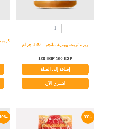
+
-
كريمة
زيرو تريت بيورية مانجو – 180 جرام
129
EGP
160
EGP
إضافة إلى السلة
اشتري الآن
السعر
السعر
الأصلي
الحالي
-16%
-33%
هو:
هو:
54 EGP.
80 EGP.