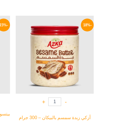
السعر
السعر
الأصلي
الحالي
-23%
-18%
هو:
هو:
184 EGP.
225 EGP.
+
-
أزكي زبدة سمسم بالبيكان – 300 جرام