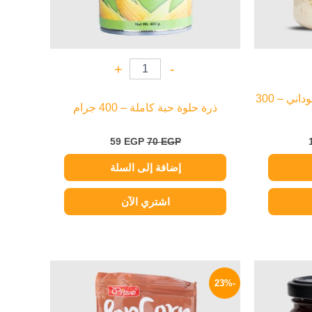
+
-
أزكي زبدة سمسم بالفول السوداني – 300
ذرة حلوة حبة كاملة – 400 جرام
59
EGP
70
EGP
إضافة إلى السلة
اشتري الآن
السعر
السعر
السعر
الحالي
الأصلي
الحالي
-23%
هو:
هو:
هو:
73 EGP.
95 EGP.
159 EGP.