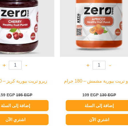
+
-
+
-
 تريت بيورية مشمش – 180 جرام
زيرو تريت بيورية كريز – 180 جرام
159
EGP
195
EGP
109
EGP
130
EGP
إضافة إلى السلة
إضافة إلى السلة
اشتري الآن
اشتري الآن