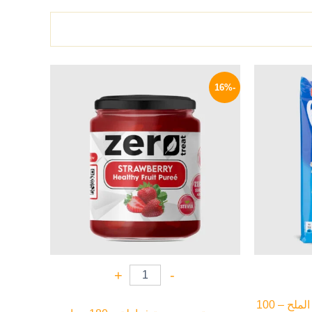
لسعر
السعر
السعر
لحالي
الأصلي
الحالي
-16%
و:
هو:
هو:
109 EGP.
130 EGP.
73 EG
+
-
بيتسو فشار ميكروويف بنكهة الملح – 100