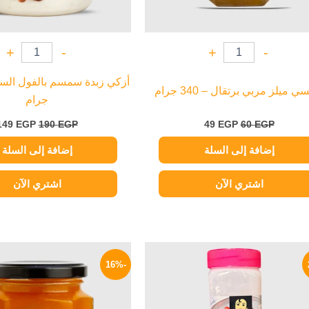
+
-
+
-
ي ميلز مربي برتقال – 340 جرام
جرام
149
EGP
190
EGP
49
EGP
60
EGP
إضافة إلى السلة
إضافة إلى السلة
اشتري الآن
اشتري الآن
السعر
السعر
السعر
ا
الأصلي
الحالي
الأصلي
ا
-16%
هو:
هو:
هو:
ه
P.
70 EGP.
209 EGP.
270 EGP.