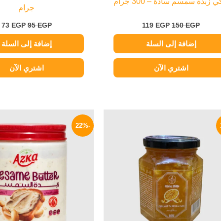
ي زبدة سمسم سادة – 300 جرام
جرام
73
EGP
95
EGP
119
EGP
150
EGP
إضافة إلى السلة
إضافة إلى السلة
اشتري الآن
اشتري الآن
السعر
السعر
السعر
الأصلي
الحالي
الأصلي
-22%
هو:
هو:
هو:
190 EGP.
49 EGP.
60 EGP.