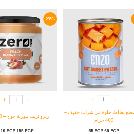
السعر
السعر
السعر
الأصلي
الحالي
الأصلي
-23%
هو:
هو:
هو:
155 EGP.
55 EGP.
69 EGP.
+
-
+
-
 قطع بطاطا حلوة في شراب خفيف –
زيرو تريت بيورية خوخ – 180 جرام
400 جرام
119
EGP
155
EGP
55
EGP
69
EGP