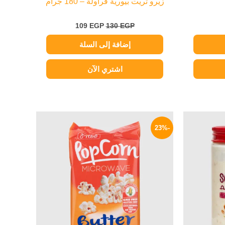
زيرو تريت بيورية فراولة – 180 جرام
109
EGP
130
EGP
إضافة إلى السلة
اشتري الآن
السعر
السعر
السعر
الحالي
الأصلي
الحالي
-23%
هو:
هو:
هو:
73 EGP.
95 EGP.
149 EGP.