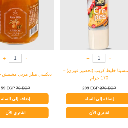
+
-
+
-
نسيتا خليط كريب (تحضير فوري) –
ديكسي ميلز مربي مشمش – 340 جرا
170 جرام
59
EGP
70
EGP
209
EGP
270
EGP
إضافة إلى السلة
إضافة إلى السلة
اشتري الآن
اشتري الآن