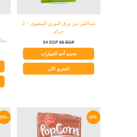
الخيارات
على
صفحة
سناكس من ورق النوري المشوي – 2
المنتج
جرام
ديكس
64
EGP
80
EGP
تحديد أحد الخيارات
اشتري الآن
السعر
السعر
الأصلي
الحالي
-23%
-23%
هو:
هو:
73 EGP.
95 EGP.