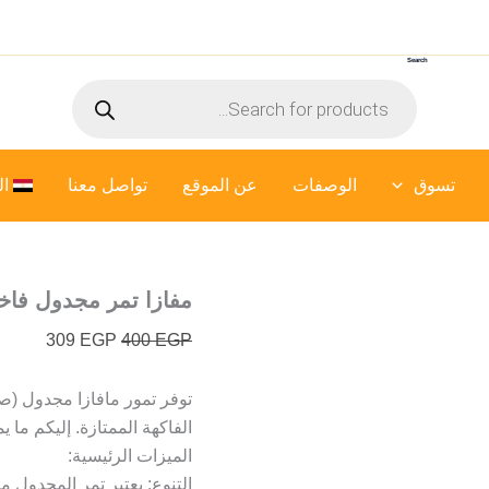
السعر
السعر
الأصلي
الحالي
Search
هو:
هو:
Products
309 EGP.
400 EGP.
search
تسوق
الوصفات
عن الموقع
تواصل معنا
ال
مفازا تمر مجدول فاخر 
309
EGP
400
EGP
الفاكهة الممتازة. إليكم ما ي
الميزات الرئيسية:
التنوع: يعتبر تمر المجدول 