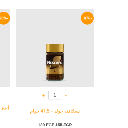
السعر
السعر
الأصلي
الحالي
-20%
-16%
هو:
هو:
130 EGP.
155 EGP.
+
-
إنزو
نسكافيه جولد – 47.5 جرام
130
EGP
155
EGP