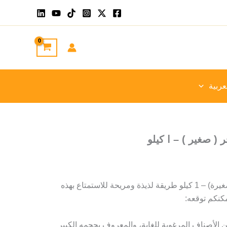
عربية
( صغير ) – ا كيلو
توفر تمور مافازا مجدول (صغيرة) – 1 كيلو طريقة لذيذة ومريحة للاستمتاع بهذه
مكنكم توقعه:
من الأصناف المرغوبة للغاية، والمعروف بحجمه الكبير