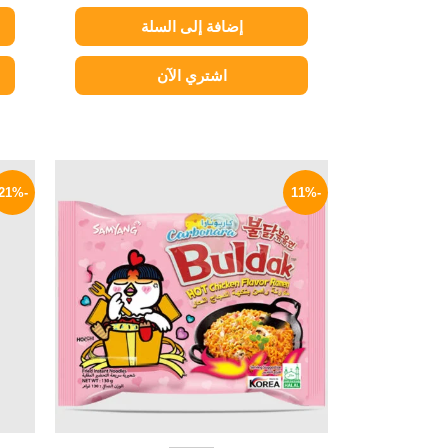
إضافة إلى السلة
اشتري الآن
السعر
السعر
الأصلي
الحالي
-21%
-11%
هو:
هو:
129 EGP.
145 EGP.