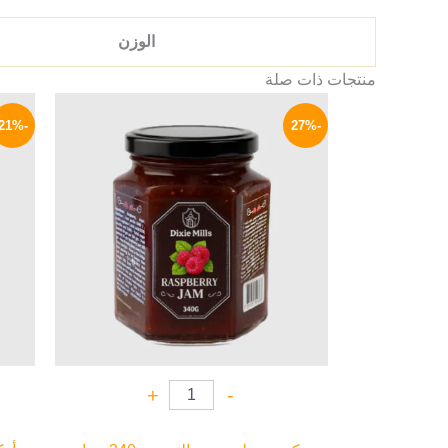
الوزن
منتجات ذات صلة
السعر
السعر
الأصلي
الحالي
-21%
-27%
هو:
هو:
44 EGP.
60 EGP.
+
-