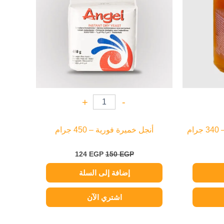
+
-
م
أنجل خميرة فورية – 450 جرام
124
EGP
150
EGP
إضافة إلى السلة
اشتري الآن