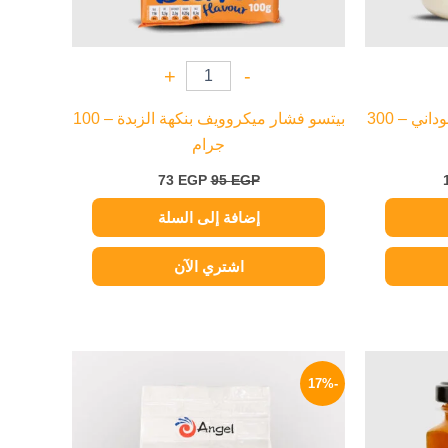
+
-
أزكي زبدة سمسم بالفول السوداني – 300
بيتسو فشار ميكروويف بنكهة الزبدة – 100
جرام
73
EGP
95
EGP
إضافة إلى السلة
اشتري الآن
لسعر
السعر
السعر
لحالي
الأصلي
الحالي
-17%
و:
هو:
هو:
124 EGP.
150 EGP.
59 EG