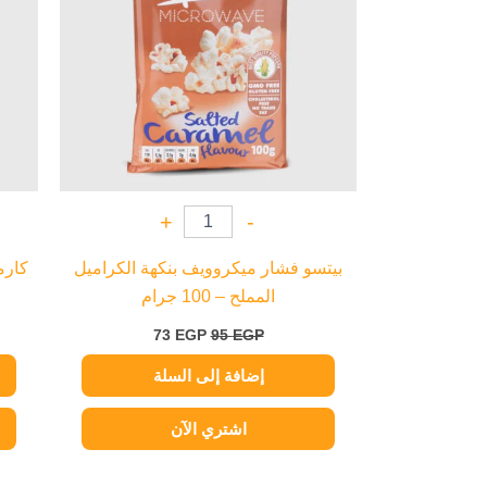
+
-
بيتسو فشار ميكروويف بنكهة الكراميل
كارم
المملح – 100 جرام
73
EGP
95
EGP
إضافة إلى السلة
اشتري الآن