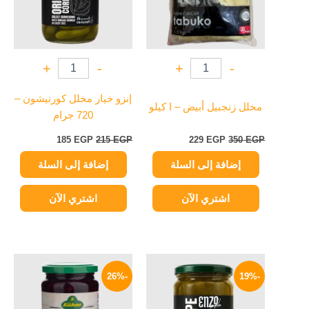
+
-
+
-
إنزو خيار مخلل كورنيشون –
مخلل زنجبيل أبيض – ا كيلو
720 جرام
185
EGP
215
EGP
229
EGP
350
EGP
إضافة إلى السلة
إضافة إلى السلة
اشتري الآن
اشتري الآن
السعر
السعر
السعر
السعر
الأصلي
الحالي
الأصلي
الحالي
-26%
-19%
هو:
هو:
هو:
هو:
179 EGP.
200 EGP.
77 EGP.
95 EGP.