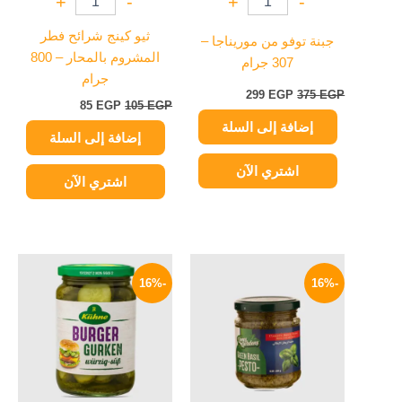
+
-
+
-
ثيو كينج شرائح فطر
جبنة توفو من موريناجا –
المشروم بالمحار – 800
307 جرام
جرام
299
EGP
375
EGP
85
EGP
105
EGP
إضافة إلى السلة
إضافة إلى السلة
اشتري الآن
اشتري الآن
السعر
السعر
السعر
السعر
الأصلي
الحالي
الأصلي
الحالي
-16%
-16%
هو:
هو:
هو:
هو:
209 EGP.
250 EGP.
169 EGP.
200 EGP.