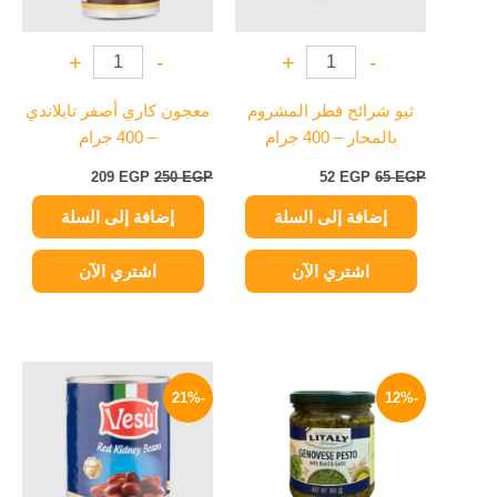
+
-
+
-
ثيو شرائح فطر المشروم
معجون كاري أصفر تايلاندي
بالمحار – 400 جرام
– 400 جرام
209
EGP
250
EGP
52
EGP
65
EGP
إضافة إلى السلة
إضافة إلى السلة
اشتري الآن
اشتري الآن
السعر
السعر
السعر
السعر
الأصلي
الحالي
الأصلي
الحالي
-21%
-12%
هو:
هو:
هو:
هو:
94 EGP.
119 EGP.
189 EGP.
215 EGP.