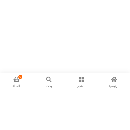
0
الرئيسية
المتجر
بحث
السلة
Now available in all ios & android devices