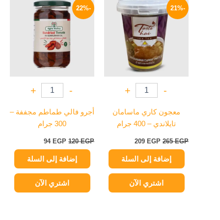
الأصلي
الحالي
الأصلي
الحالي
-22%
-21%
هو:
هو:
هو:
هو:
94 EGP.
120 EGP.
209 EGP.
265 EGP.
+
-
+
-
معجون كاري ماسامان
أجرو فالي طماطم مجففة –
تايلاندي – 400 جرام
300 جرام
94
EGP
120
EGP
209
EGP
265
EGP
إضافة إلى السلة
إضافة إلى السلة
اشتري الآن
اشتري الآن