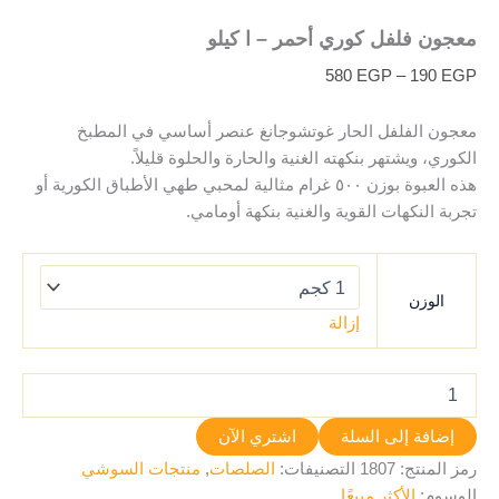
معجون فلفل كوري أحمر – ا كيلو
580
EGP
–
190
EGP
معجون الفلفل الحار غوتشوجانغ عنصر أساسي في المطبخ
الكوري، ويشتهر بنكهته الغنية والحارة والحلوة قليلاً.
هذه العبوة بوزن ٥٠٠ غرام مثالية لمحبي طهي الأطباق الكورية أو
تجربة النكهات القوية والغنية بنكهة أومامي.
الوزن
إزالة
إضافة إلى السلة
اشتري الآن
رمز المنتج:
1807
التصنيفات:
الصلصات
,
منتجات السوشي
الوسوم:
الأكثر مبيعًا