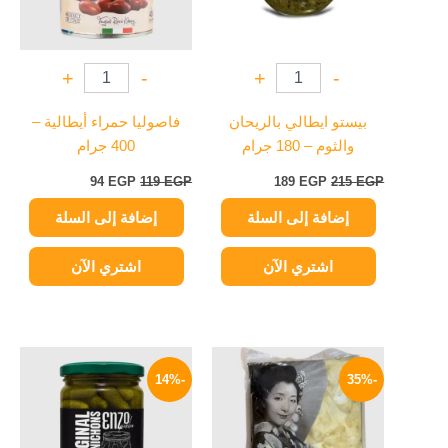
+
-
+
-
بيستو ايطالي بالريحان
فاصوليا حمراء أيطالية –
والثوم – 180 جرام
400 جرام
94
EGP
119
EGP
189
EGP
215
EGP
إضافة إلى السلة
إضافة إلى السلة
اشتري الآن
اشتري الآن
السعر
السعر
السعر
السعر
الأصلي
الحالي
الأصلي
الحالي
-14%
-35%
هو:
هو:
هو:
هو:
185 EGP.
215 EGP.
229 EGP.
350 EGP.