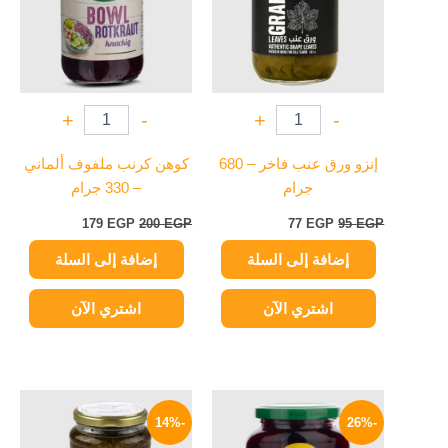
+
-
+
-
إنزو ورق عنب فاخر – 680
كوهن كرنب ملفوف ألماني
جرام
– 330 جرام
179
EGP
200
EGP
77
EGP
95
EGP
إضافة إلى السلة
إضافة إلى السلة
اشتري الآن
اشتري الآن
السعر
السعر
السعر
السعر
الأصلي
الحالي
الأصلي
الحالي
-14%
-26%
هو:
هو:
هو:
هو: