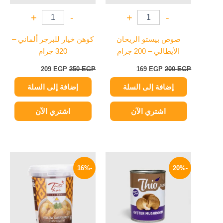
+
-
+
-
صوص بيستو الريحان
كوهن خيار للبرجر ألماني –
الأيطالي – 200 جرام
320 جرام
209
EGP
250
EGP
169
EGP
200
EGP
إضافة إلى السلة
إضافة إلى السلة
اشتري الآن
اشتري الآن
السعر
السعر
السعر
السعر
الأصلي
الحالي
الأصلي
الحالي
-16%
-20%
هو:
هو:
هو:
هو:
209 EGP.
250 EGP.
52 EGP.
65 EGP.