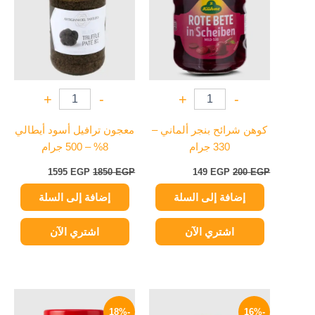
1595 EGP.
1850 EGP.
149 EGP.
200 EGP.
+
-
+
-
كوهن شرائح بنجر ألماني –
معجون ترافيل أسود أيطالي
330 جرام
8% – 500 جرام
1595
EGP
1850
EGP
149
EGP
200
EGP
إضافة إلى السلة
إضافة إلى السلة
اشتري الآن
اشتري الآن
السعر
السعر
السعر
السعر
الأصلي
الحالي
الأصلي
الحالي
-18%
-16%