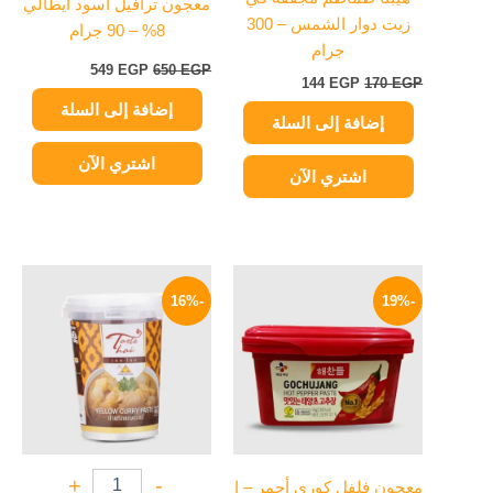
معجون ترافيل أسود أيطالي
زيت دوار الشمس – 300
8% – 90 جرام
جرام
549
EGP
650
EGP
144
EGP
170
EGP
إضافة إلى السلة
إضافة إلى السلة
اشتري الآن
اشتري الآن
نطاق
السعر
السعر
هناك
السعر:
الأصلي
الحالي
-16%
-19%
العديد
من
هو:
هو:
من
250 EGP.
209 EGP.
خلال
الأشكال
المختلفة
لهذا
المنتج.
يمكن
+
-
معجون فلفل كوري أحمر – ا
اختيار