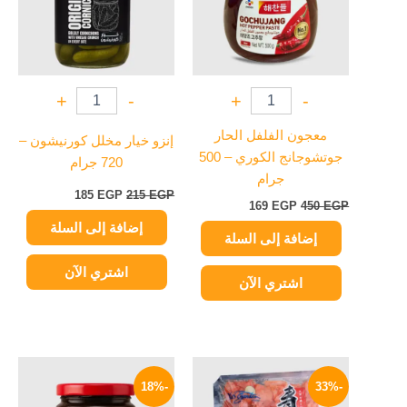
+
-
+
-
معجون الفلفل الحار
إنزو خيار مخلل كورنيشون –
جوتشوجانج الكوري – 500
720 جرام
جرام
185
EGP
215
EGP
169
EGP
450
EGP
إضافة إلى السلة
إضافة إلى السلة
اشتري الآن
اشتري الآن
السعر
السعر
السعر
السعر
الأصلي
الحالي
الأصلي
الحالي
-18%
-33%
هو:
هو:
هو:
هو: