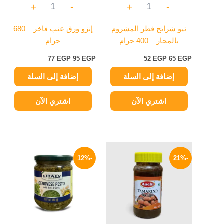
+
-
+
-
ثيو شرائح فطر المشروم
إنزو ورق عنب فاخر – 680
بالمحار – 400 جرام
جرام
77
EGP
95
EGP
52
EGP
65
EGP
إضافة إلى السلة
إضافة إلى السلة
اشتري الآن
اشتري الآن
السعر
السعر
السعر
السعر
الأصلي
الحالي
الأصلي
الحالي
-12%
-21%
هو:
هو:
هو:
هو:
189 EGP.
215 EGP.
159 EGP.
200 EGP.