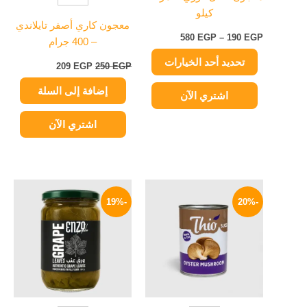
كيلو
الخيارات
معجون كاري أصفر تايلاندي
على
580
EGP
–
190
EGP
– 400 جرام
صفحة
تحديد أحد الخيارات
المنتج
209
EGP
250
EGP
إضافة إلى السلة
اشتري الآن
اشتري الآن
السعر
السعر
السعر
السعر
الأصلي
الحالي
الأصلي
الحالي
-19%
-20%
هو:
هو:
هو:
هو:
77 EGP.
95 EGP.
52 EGP.
65 EGP.