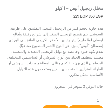
مخلل زنجبيل أبيض – ا كيلو
229
EGP
350
EGP
هذه حاوية بحجم كبير من الزنجبيل المخلل التقليدي على طريقة
السوشي. يتم تقطيع الزنجبيل الصغير إلى شرائح رقيقة ويُعالج
ليعطي لونًا طبيعيًا يتراوح بين الأصفر الكريمي الفاتح إلى الوردي
(مصطلح “أبيض” يميزه عن النوع الأحمر المصبوغ صناعيًا).
يقدم نكهة حلوة وحامضة مع توابل الزنجبيل المعتدلة والمنعشة،
مصمم لتنظيف الحنك بين أنواع السوشي أو الساشيمي المختلفة.
البرطمان الذي يزن 1.5 كجم مثالي للمطاعم وبارات السوشي أو
الطهاة المنزليين المتحمسين الذين يستخدمون هذه التوابل
الأساسية بشكل متكرر.
حالة التوفر:
3 متوفر في المخزون