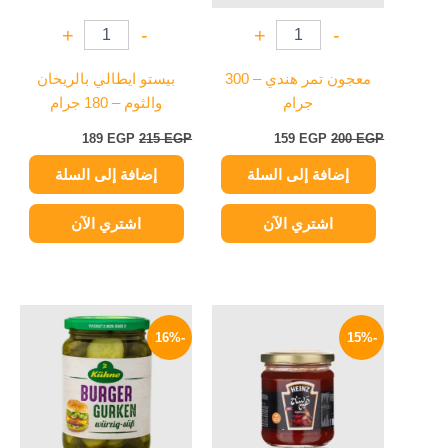
+
-
+
-
معجون تمر هندي – 300
بيستو ايطالي بالريحان
جرام
والثوم – 180 جرام
189
EGP
215
EGP
159
EGP
200
EGP
إضافة إلى السلة
إضافة إلى السلة
اشتري الآن
اشتري الآن
السعر
السعر
السعر
السعر
الأصلي
الحالي
الأصلي
الحالي
-16%
-15%
هو:
هو:
هو:
هو:
209 EGP.
250 EGP.
34 EGP.
40 EGP.