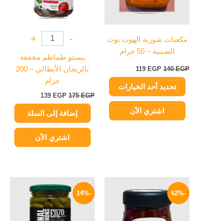
لهذا
المنتج.
يمكن
+
-
مكعبات شوربة الهوت بوت
اختيار
الصينية – 50 جرام
الخيارات
بيستو طماطم مجففة
على
EGP
140
EGP
119
بالريحان الأيطالي – 200
صفحة
جرام
تحديد أحد الخيارات
المنتج
139
EGP
175
EGP
اشتري الآن
إضافة إلى السلة
اشتري الآن
السعر
السعر
السعر
السعر
الأصلي
الحالي
الأصلي
الحالي
-14%
-62%
هو:
هو:
هو:
هو:
185 EGP.
215 EGP.
169 EGP.
450 EGP.