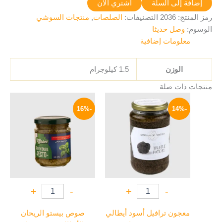
إضافة إلى السلة
اشتري الآن
رمز المنتج:
2036
التصنيفات:
الصلصات
,
منتجات السوشي
الوسوم:
وصل حديثا
معلومات إضافية
الوزن
1.5 كيلوجرام
منتجات ذات صلة
السعر
السعر
السعر
السعر
الأصلي
الحالي
الأصلي
الحالي
-16%
-14%
هو:
هو:
هو:
هو:
169 EGP.
200 EGP.
1595 EGP.
1850 EGP.
+
-
+
-
معجون ترافيل أسود أيطالي
صوص بيستو الريحان