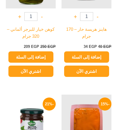
+
-
+
-
هاينز هريسة حار – 170
كوهن خيار للبرجر ألماني –
جرام
320 جرام
209
EGP
250
EGP
34
EGP
40
EGP
إضافة إلى السلة
إضافة إلى السلة
اشتري الآن
اشتري الآن
السعر
السعر
السعر
السعر
هناك
الأصلي
الحالي
الأصلي
الحالي
-21%
-15%
العديد
هو:
هو:
هو:
هو:
من
140 EGP.
119 EGP.
175 EGP.
139 EGP.
الأشكال
المختلفة