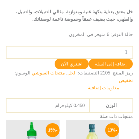
خل معتق بعناية بنكهة غنية ومتوازنة. مثالي للتتبيلات، والتتبيل،
والطهي، حيث يضيف عمقاً وحموضة ناعمة لوصفاتك.
حالة التوفر:
6 متوفر في المخزون
إضافة إلى السلة
اشتري الآن
رمز المنتج:
2105
التصنيفات:
الخل
,
منتجات السوشي
الوسوم:
تخفيض
معلومات إضافية
الوزن
0.450 كيلوجرام
منتجات ذات صلة
السعر
السعر
السعر
السعر
الأصلي
الحالي
الأصلي
الحالي
-15%
-13%
هو:
هو:
هو:
هو:
170 EGP.
200 EGP.
54 EGP.
62 EGP.