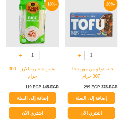
الأصلي
الحالي
الأصلي
الحالي
-18%
-20%
هو:
هو:
هو:
هو:
119 EGP.
145 EGP.
299 EGP.
375 EGP.
+
-
+
-
جبنة توفو من موريناجا –
إيشين شعيرية الأرز – 300
307 جرام
جرام
119
EGP
145
EGP
299
EGP
375
EGP
إضافة إلى السلة
إضافة إلى السلة
اشتري الآن
اشتري الآن