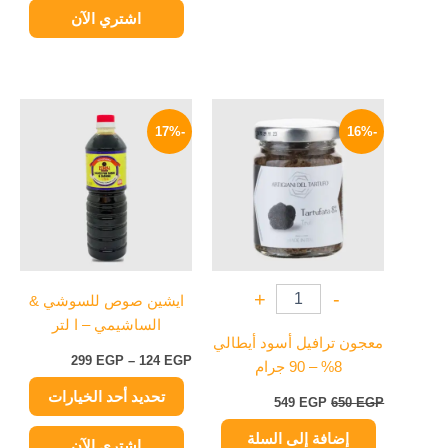
اشتري الآن
السعر
السعر
نطاق
هناك
الأصلي
الحالي
السعر:
-17%
-16%
العديد
هو:
هو:
من
650 EGP.
549 EGP.
من
خلال
الأشكال
المختلفة
لهذا
المنتج.
يمكن
+
-
ايشين صوص للسوشي &
اختيار
الساشيمي – ا لتر
الخيارات
معجون ترافيل أسود أيطالي
على
299
EGP
–
124
EGP
8% – 90 جرام
صفحة
تحديد أحد الخيارات
المنتج
549
EGP
650
EGP
إضافة إلى السلة
اشتري الآن