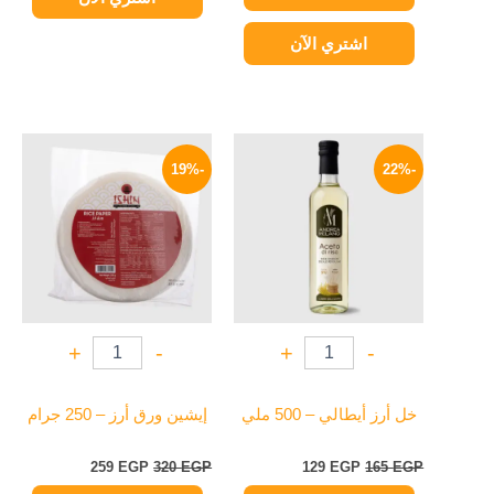
اشتري الآن
السعر
السعر
السعر
السعر
الأصلي
الحالي
الأصلي
الحالي
-19%
-22%
هو:
هو:
هو:
هو:
259 EGP.
320 EGP.
129 EGP.
165 EGP.
+
-
+
-
خل أرز أيطالي – 500 ملي
إيشين ورق أرز – 250 جرام
259
EGP
320
EGP
129
EGP
165
EGP