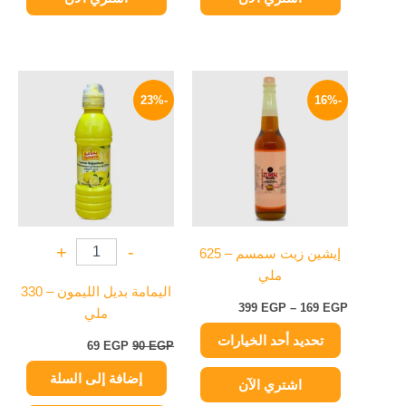
نطاق
السعر
السعر
هناك
السعر:
الأصلي
الحالي
-23%
-16%
العديد
من
هو:
هو:
من
90 EGP.
69 EGP.
خلال
الأشكال
المختلفة
لهذا
المنتج.
يمكن
+
-
إيشين زيت سمسم – 625
اختيار
ملي
الخيارات
اليمامة بديل الليمون – 330
على
399
EGP
–
169
EGP
ملي
صفحة
تحديد أحد الخيارات
المنتج
69
EGP
90
EGP
إضافة إلى السلة
اشتري الآن