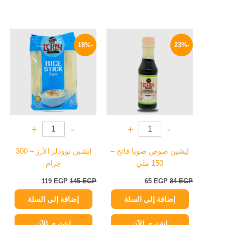
السعر
السعر
السعر
السعر
الأصلي
الحالي
الأصلي
الحالي
-18%
-23%
هو:
هو:
هو:
هو:
119 EGP.
145 EGP.
65 EGP.
84 EGP.
+
-
+
-
إيشين صوص صويا فاتح –
إيشين نوودلز الأرز – 300
150 ملي
جرام
119
EGP
145
EGP
65
EGP
84
EGP
إضافة إلى السلة
إضافة إلى السلة
اشتري الآن
اشتري الآن