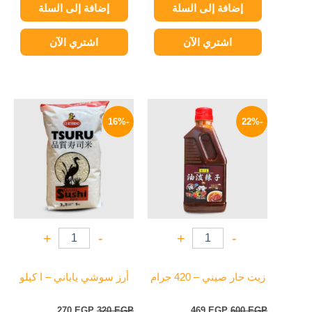
إضافة إلى السلة
إضافة إلى السلة
اشتري الآن
اشتري الآن
السعر
السعر
السعر
السعر
الأصلي
الحالي
الأصلي
الحالي
-16%
-22%
هو:
هو:
هو:
هو:
270 EGP.
320 EGP.
469 EGP.
600 EGP.
+
-
+
-
زيت حار صيني – 420 جرام
أرز سوشي ياباني – ا كيلو
270
EGP
320
EGP
469
EGP
600
EGP