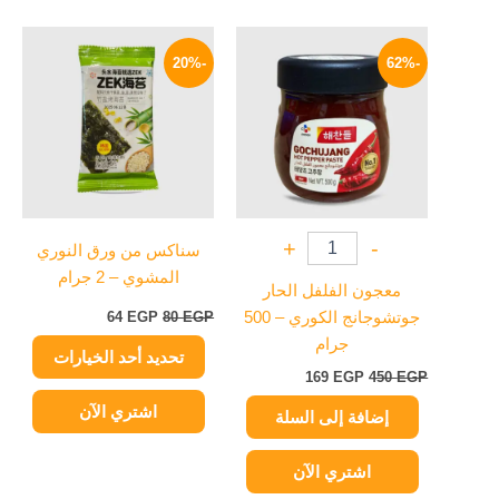
السعر
السعر
السعر
السعر
هناك
الأصلي
الحالي
الأصلي
الحالي
-20%
-62%
العديد
هو:
هو:
هو:
هو:
450 EGP.
169 EGP.
من
80 EGP.
64 EGP.
الأشكال
المختلفة
لهذا
المنتج.
يمكن
+
-
سناكس من ورق النوري
اختيار
المشوي – 2 جرام
الخيارات
معجون الفلفل الحار
على
جوتشوجانج الكوري – 500
EGP
80
EGP
64
صفحة
جرام
تحديد أحد الخيارات
المنتج
169
EGP
450
EGP
اشتري الآن
إضافة إلى السلة
اشتري الآن