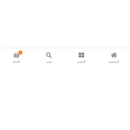
0
الرئيسية
المتجر
بحث
السلة
Now available in all ios & android devices
About Us