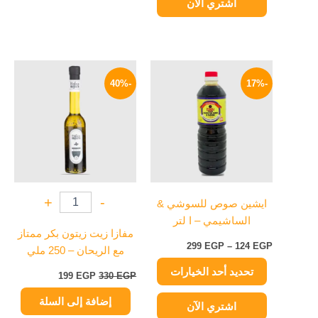
اشتري الآن
نطاق
السعر
السعر
هناك
السعر:
الأصلي
الحالي
-40%
-17%
العديد
من
هو:
هو:
من
330 EGP.
199 EGP.
خلال
الأشكال
المختلفة
لهذا
المنتج.
يمكن
+
-
ايشين صوص للسوشي &
اختيار
الساشيمي – ا لتر
الخيارات
مفازا زيت زيتون بكر ممتاز
على
299
EGP
–
124
EGP
مع الريحان – 250 ملي
صفحة
تحديد أحد الخيارات
المنتج
199
EGP
330
EGP
إضافة إلى السلة
اشتري الآن