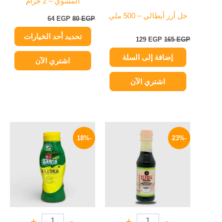
المشوي – 2 جرام
الخيارات
على
خل أرز أيطالي – 500 ملي
64
EGP
80
EGP
صفحة
تحديد أحد الخيارات
المنتج
129
EGP
165
EGP
إضافة إلى السلة
اشتري الآن
اشتري الآن
السعر
السعر
السعر
السعر
الأصلي
الحالي
الأصلي
الحالي
-18%
-23%
هو:
هو:
هو:
هو:
164 EGP.
200 EGP.
65 EGP.
84 EGP.
+
-
+
-