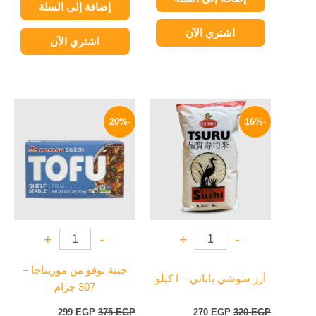
إضافة إلى السلة
اشتري الآن
اشتري الآن
السعر
السعر
السعر
السعر
الأصلي
الحالي
الأصلي
الحالي
-20%
-16%
هو:
هو:
هو:
هو:
299 EGP.
375 EGP.
270 EGP.
320 EGP.
+
-
+
-
جبنة توفو من موريناجا –
أرز سوشي ياباني – ا كيلو
307 جرام
299
EGP
375
EGP
270
EGP
320
EGP