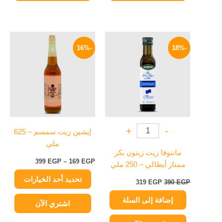
السعر
السعر
نطاق
هناك
الأصلي
الحالي
السعر:
-16%
-18%
العديد
هو:
هو:
من
390 EGP.
319 EGP.
من
خلال
الأشكال
المختلفة
لهذا
المنتج.
يمكن
+
-
إيشين زيت سمسم – 625
اختيار
ملي
الخيارات
مانتوفا زيت زيتون بكر
على
399
EGP
–
169
EGP
ممتاز أيطالي – 250 ملي
صفحة
تحديد أحد الخيارات
المنتج
319
EGP
390
EGP
إضافة إلى السلة
اشتري الآن