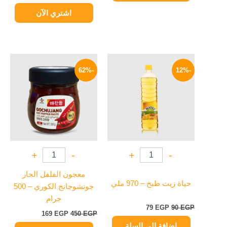
اشتري الآن
السعر
السعر
السعر
السعر
الأصلي
الحالي
الأصلي
الحالي
-62%
-12%
هو:
هو:
هو:
هو:
169 EGP.
450 EGP.
79 EGP.
90 EGP.
+
-
+
-
معجون الفلفل الحار
حياة زيت طبخ – 970 ملي
جوتشوجانج الكوري – 500
جرام
79
EGP
90
EGP
169
EGP
450
EGP
إضافة إلى السلة