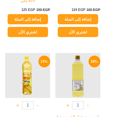
625 ملي
125
EGP
150
EGP
124
EGP
160
EGP
إضافة إلى السلة
إضافة إلى السلة
اشتري الآن
اشتري الآن
السعر
السعر
السعر
السعر
الأصلي
الحالي
الأصلي
الحالي
-13%
-18%
هو:
هو:
هو:
هو:
74 EGP.
85 EGP.
119 EGP.
145 EGP.
+
-
+
-
لورو زيت عباد الشمس – ا