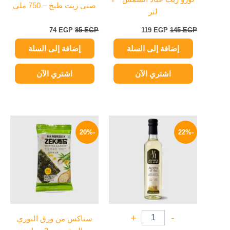
صني زيت طبخ – 750 ملي
لتر
74
EGP
85
EGP
119
EGP
145
EGP
إضافة إلى السلة
إضافة إلى السلة
اشتري الآن
اشتري الآن
السعر
السعر
السعر
السعر
هناك
الأصلي
الحالي
الأصلي
الحالي
-20%
-22%
العديد
هو:
هو:
هو:
هو:
165 EGP.
129 EGP.
من
80 EGP.
64 EGP.
الأشكال
المختلفة
لهذا
المنتج.
يمكن
+
-
سناكس من ورق النوري
اختيار