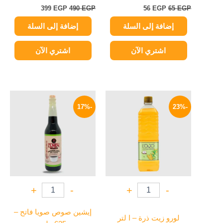
399
EGP
490
EGP
56
EGP
65
EGP
إضافة إلى السلة
إضافة إلى السلة
اشتري الآن
اشتري الآن
السعر
السعر
السعر
السعر
الأصلي
الحالي
الأصلي
الحالي
-17%
-23%
هو:
هو:
هو:
هو:
125 EGP.
150 EGP.
124 EGP.
160 EGP.
+
-
+
-
إيشين صوص صويا فاتح –
لورو زيت ذرة – ا لتر