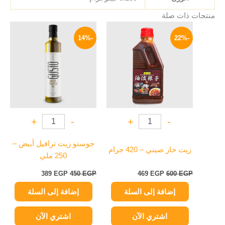
منتجات ذات صلة
السعر
السعر
السعر
السعر
الأصلي
الحالي
الأصلي
الحالي
-14%
-22%
هو:
هو:
هو:
هو:
389 EGP.
450 EGP.
469 EGP.
600 EGP.
+
-
+
-
جوستو زيت ترافيل أبيض –
زيت حار صيني – 420 جرام
250 ملي
389
EGP
450
EGP
469
EGP
600
EGP
إضافة إلى السلة
إضافة إلى السلة
اشتري الآن
اشتري الآن