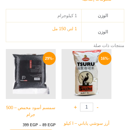
الوزن
1 كيلوجرام
1 لتر
,
150 مل
الوزن
منتجات ذات صلة
السعر
السعر
نطاق
هناك
الأصلي
الحالي
السعر:
-29%
-16%
العديد
هو:
هو:
من
320 EGP.
270 EGP.
من
خلال
الأشكال
المختلفة
لهذا
المنتج.
يمكن
+
-
سمسم أسود محمص – 500
اختيار
جرام
الخيارات
على
أرز سوشي ياباني – ا كيلو
399
EGP
–
89
EGP
صفحة