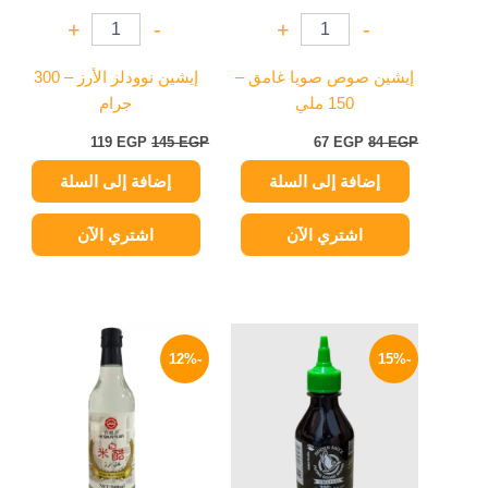
+
-
+
-
إيشين صوص صويا غامق –
إيشين نوودلز الأرز – 300
150 ملي
جرام
119
EGP
145
EGP
67
EGP
84
EGP
إضافة إلى السلة
إضافة إلى السلة
اشتري الآن
اشتري الآن
السعر
السعر
السعر
السعر
الأصلي
الحالي
الأصلي
الحالي
-12%
-15%
هو:
هو:
هو:
هو:
159 EGP.
180 EGP.
149 EGP.
175 EGP.