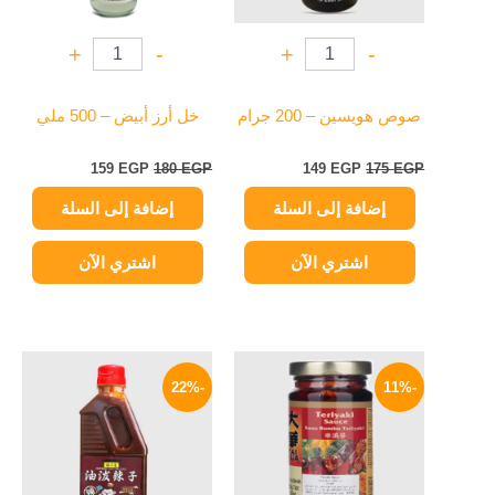
+
-
+
-
صوص هويسين – 200 جرام
خل أرز أبيض – 500 ملي
159
EGP
180
EGP
149
EGP
175
EGP
إضافة إلى السلة
إضافة إلى السلة
اشتري الآن
اشتري الآن
السعر
السعر
السعر
السعر
الأصلي
الحالي
الأصلي
الحالي
-22%
-11%
هو:
هو:
هو:
هو:
469 EGP.
600 EGP.
182 EGP.
205 EGP.