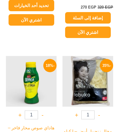
تحديد أحد الخيارات
المنتج
270
EGP
320
EGP
إضافة إلى السلة
اشتري الآن
اشتري الآن
السعر
السعر
السعر
السعر
الأصلي
الحالي
الأصلي
الحالي
-18%
-35%
هو:
هو:
هو:
هو:
164 EGP.
200 EGP.
229 EGP.
350 EGP.
+
-
+
-
هاداي صوص محار فاخر –
مخلل زنجبيل أبيض – ا كيلو