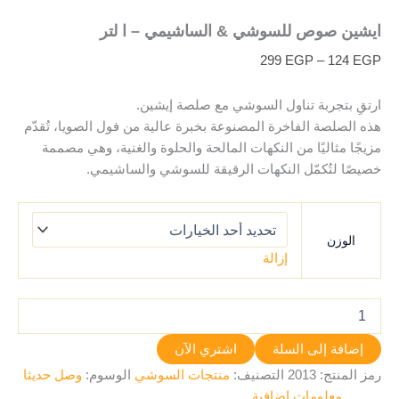
ايشين صوص للسوشي & الساشيمي – ا لتر
299
EGP
–
124
EGP
ارتقِ بتجربة تناول السوشي مع صلصة إيشين.
هذه الصلصة الفاخرة المصنوعة بخبرة عالية من فول الصويا، تُقدّم
مزيجًا مثاليًا من النكهات المالحة والحلوة والغنية، وهي مصممة
خصيصًا لتُكمّل النكهات الرقيقة للسوشي والساشيمي.
الوزن
إزالة
إضافة إلى السلة
اشتري الآن
رمز المنتج:
2013
التصنيف:
منتجات السوشي
الوسوم:
وصل حديثا
معلومات إضافية