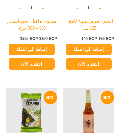
+
-
+
-
إيشين صوص صويا غامق –
معجون ترافيل أسود أيطالي
625 ملي
8% – 500 جرام
1595
EGP
1850
EGP
140
EGP
165
EGP
إضافة إلى السلة
إضافة إلى السلة
اشتري الآن
اشتري الآن
نطاق
السعر
السعر
هناك
هناك
السعر:
الأصلي
الحالي
-20%
-16%
العديد
العديد
من
هو:
هو:
من
من
80 EGP.
64 EGP.
خلال
الأشكال
الأشكال
المختلفة
المختلفة
لهذا
لهذا