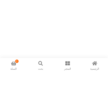
0
الرئيسية
المتجر
بحث
السلة
Now available in all ios & android devices