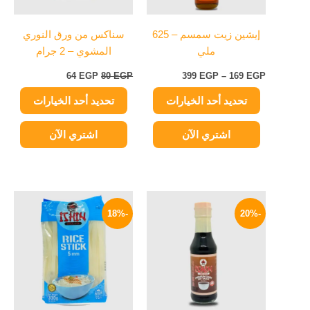
المنتج.
المنتج.
يمكن
يمكن
إيشين زيت سمسم – 625
سناكس من ورق النوري
اختيار
اختيار
ملي
المشوي – 2 جرام
الخيارات
الخيارات
على
على
64
EGP
80
EGP
399
EGP
–
169
EGP
صفحة
صفحة
تحديد أحد الخيارات
تحديد أحد الخيارات
المنتج
المنتج
اشتري الآن
اشتري الآن
السعر
السعر
السعر
السعر
الأصلي
الحالي
الأصلي
الحالي
-18%
-20%
هو:
هو:
هو:
هو:
119 EGP.
145 EGP.
67 EGP.
84 EGP.