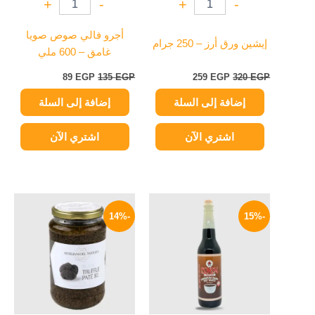
+
-
+
-
أجرو فالي صوص صويا
إيشين ورق أرز – 250 جرام
غامق – 600 ملي
89
EGP
135
EGP
259
EGP
320
EGP
إضافة إلى السلة
إضافة إلى السلة
اشتري الآن
اشتري الآن
السعر
السعر
السعر
السعر
الأصلي
الحالي
الأصلي
الحالي
-14%
-15%
هو:
هو:
هو:
هو:
1595 EGP.
1850 EGP.
140 EGP.
165 EGP.