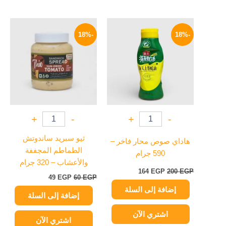
السعر
السعر
السعر
السعر
الأصلي
الحالي
الأصلي
الحالي
-18%
-18%
هو:
هو:
هو:
هو:
49 EGP.
60 EGP.
164 EGP.
200 EGP.
+
-
+
-
ثيو سبريد ساندوتش
هاداي صوص محار فاخر –
الطماطم المجففة
590 جرام
والأعشاب – 320 جرام
164
EGP
200
EGP
49
EGP
60
EGP
إضافة إلى السلة
إضافة إلى السلة
اشتري الآن
اشتري الآن