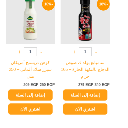
الأصلي
الحالي
الأصلي
الحالي
-16%
-18%
هو:
هو:
هو:
هو:
209 EGP.
250 EGP.
279 EGP.
340 EGP.
+
-
+
-
ساميانغ بولداك صوص
كوهن دريسنج أمريكان
الدجاج بالنكهة الحارة – 165
سيزر سلاد ألماني – 250
جرام
ملي
209
EGP
250
EGP
279
EGP
340
EGP
إضافة إلى السلة
إضافة إلى السلة
اشتري الآن
اشتري الآن