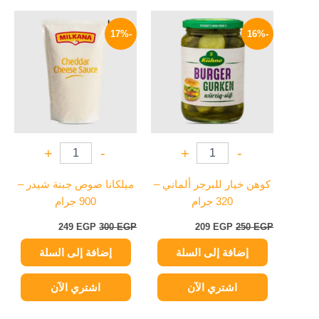
السعر
السعر
السعر
السعر
الأصلي
الحالي
الأصلي
الحالي
-17%
-16%
هو:
هو:
هو:
هو:
249 EGP.
300 EGP.
209 EGP.
250 EGP.
+
-
+
-
كوهن خيار للبرجر ألماني –
ميلكانا صوص جبنة شيدر –
320 جرام
900 جرام
249
EGP
300
EGP
209
EGP
250
EGP
إضافة إلى السلة
إضافة إلى السلة
اشتري الآن
اشتري الآن