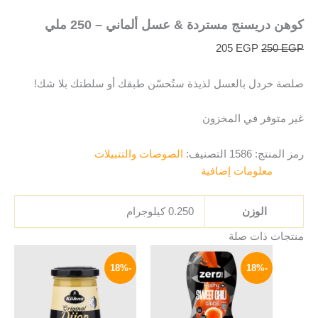
كوهن دريسنج مستردة & عسل ألماني – 250 ملي
205
EGP
250
EGP
صلصة خردل بالعسل لذيذة ستُحسّن طبقك أو سلطتك بلا شك!
غير متوفر في المخزون
رمز المنتج:
1586
التصنيف:
الصوصات والتتبيلات
معلومات إضافية
الوزن
0.250 كيلوجرام
منتجات ذات صلة
السعر
السعر
السعر
السعر
الأصلي
الحالي
الأصلي
الحالي
-18%
-18%
هو:
هو:
هو:
هو:
165 EGP.
200 EGP.
159 EGP.
195 EGP.