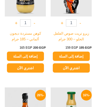
+
-
+
-
زيرو تريت صوص الفلفل
كوهن مستردة ديجون
الحلو – 300 جرام
ألماني – 185 جرام
165
EGP
200
EGP
159
EGP
195
EGP
إضافة إلى السلة
إضافة إلى السلة
اشتري الآن
اشتري الآن
السعر
السعر
السعر
السعر
الأصلي
الحالي
الأصلي
الحالي
-26%
-16%
هو:
هو:
هو:
هو:
134 EGP.
180 EGP.
209 EGP.
250 EGP.