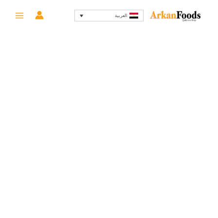
خطي
السعر
السعر
-18%
العربية
لى
الأصلي
الحالي
لمحتوى
هو:
هو:
205 EGP.
250 EGP.