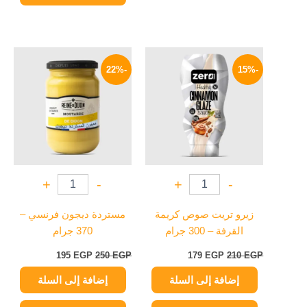
السعر
السعر
السعر
السعر
الأصلي
الحالي
الأصلي
الحالي
-22%
-15%
هو:
هو:
هو:
هو:
195 EGP.
250 EGP.
179 EGP.
210 EGP.
+
-
+
-
زيرو تريت صوص كريمة
مستردة ديجون فرنسي –
القرفة – 300 جرام
370 جرام
195
EGP
250
EGP
179
EGP
210
EGP
إضافة إلى السلة
إضافة إلى السلة