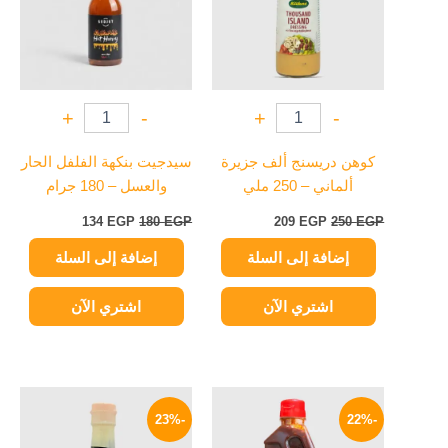
+
-
+
-
كوهن دريسنج ألف جزيرة
سيدجيت بنكهة الفلفل الحار
ألماني – 250 ملي
والعسل – 180 جرام
134
EGP
180
EGP
209
EGP
250
EGP
إضافة إلى السلة
إضافة إلى السلة
اشتري الآن
اشتري الآن
السعر
السعر
السعر
السعر
الأصلي
الحالي
الأصلي
الحالي
-23%
-22%
هو:
هو:
هو:
هو:
65 EGP.
84 EGP.
469 EGP.
600 EGP.