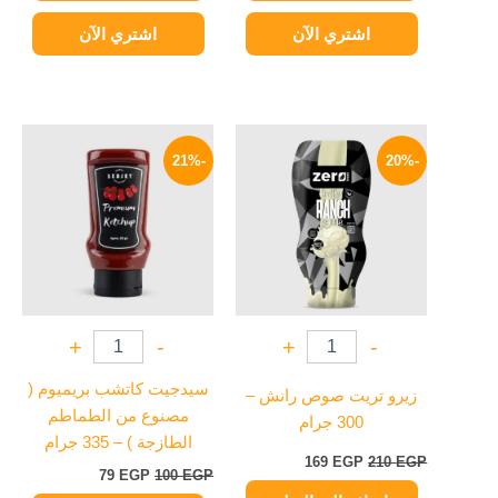
اشتري الآن
اشتري الآن
السعر
السعر
السعر
السعر
الأصلي
الحالي
الأصلي
الحالي
-21%
-20%
هو:
هو:
هو:
هو:
79 EGP.
100 EGP.
169 EGP.
210 EGP.
+
-
+
-
سيدجيت كاتشب بريميوم (
زيرو تريت صوص رانش –
مصنوع من الطماطم
300 جرام
الطازجة ) – 335 جرام
169
EGP
210
EGP
79
EGP
100
EGP