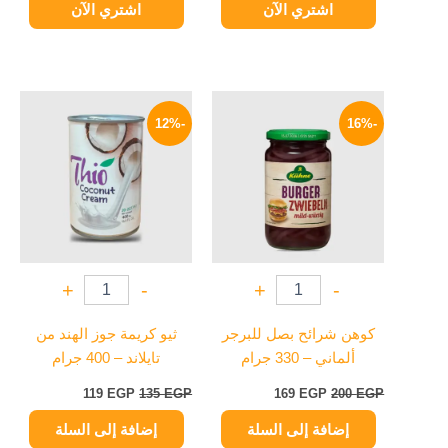
اشتري الآن
اشتري الآن
السعر
السعر
السعر
السعر
الأصلي
الحالي
الأصلي
الحالي
-12%
-16%
هو:
هو:
هو:
هو:
119 EGP.
135 EGP.
169 EGP.
200 EGP.
+
-
+
-
كوهن شرائح بصل للبرجر
ثيو كريمة جوز الهند من
ألماني – 330 جرام
تايلاند – 400 جرام
119
EGP
135
EGP
169
EGP
200
EGP
إضافة إلى السلة
إضافة إلى السلة