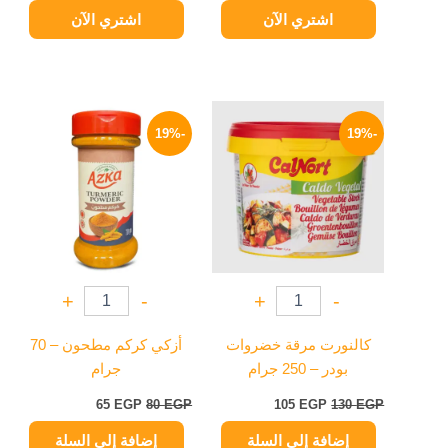
اشتري الآن
اشتري الآن
السعر
السعر
السعر
السعر
الأصلي
الحالي
الأصلي
الحالي
-19%
-19%
هو:
هو:
هو:
هو:
65 EGP.
80 EGP.
105 EGP.
130 EGP.
+
-
+
-
كالنورت مرقة خضروات
أزكي كركم مطحون – 70
بودر – 250 جرام
جرام
65
EGP
80
EGP
105
EGP
130
EGP
إضافة إلى السلة
إضافة إلى السلة