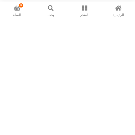
0
الرئيسية
المتجر
بحث
السلة
Now available in all ios & android devices
About Us
Shipping Policy
Deliver/Return
Contact Us
Privacy Policy
Terms and Conditions
Follow Us