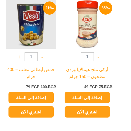
السعر
السعر
السعر
السعر
الأصلي
الحالي
الأصلي
الحالي
-21%
-35%
هو:
هو:
هو:
هو:
79 EGP.
100 EGP.
49 EGP.
75 EGP.
+
-
+
-
أزكي ملح هيمالايا وردي
حمص أيطالي معلب – 400
مطحون – 150 جرام
جرام
79
EGP
100
EGP
49
EGP
75
EGP
إضافة إلى السلة
إضافة إلى السلة
اشتري الآن
اشتري الآن