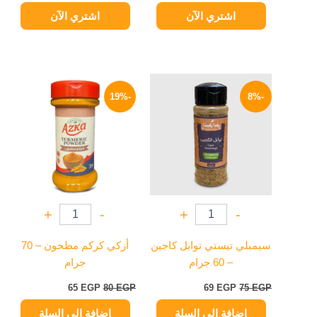
اشتري الآن
اشتري الآن
السعر
السعر
السعر
السعر
الأصلي
الحالي
الأصلي
الحالي
-19%
-8%
هو:
هو:
هو:
هو:
65 EGP.
80 EGP.
69 EGP.
75 EGP.
+
-
+
-
سيمبلي تيستي توابل كاجين
أزكي كركم مطحون – 70
– 60 جرام
جرام
65
EGP
80
EGP
69
EGP
75
EGP
إضافة إلى السلة
إضافة إلى السلة