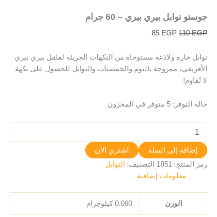
جوستو توابل بيري بيري – 60 جرام
85
EGP
110
EGP
توابل حارة ولاذعة مستوحاة من النكهات الجريئة لفلفل بيري بيري
الأفريقي، ممزوجة بالثوم والحمضيات والتوابل للحصول على نكهة
لا تُقاوم!
حالة التوفر:
5 متوفر في المخزون
إضافة إلى السلة
اشتري الآن
رمز المنتج:
1851
التصنيف:
التوابل
معلومات إضافية
الوزن
0.060 كيلوجرام