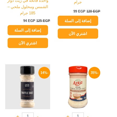
واحده فاتحة في زيت دوار
جرام
الشمس ومحلول ملحي –
99
EGP
120
EGP
185 جرام
إضافة إلى السلة
94
EGP
125
EGP
إضافة إلى السلة
اشتري الآن
اشتري الآن
السعر
السعر
السعر
السعر
الأصلي
الحالي
الأصلي
الحالي
-14%
-35%
هو:
هو:
هو:
هو:
310 EGP.
360 EGP.
49 EGP.
75 EGP.
+
-
+
-