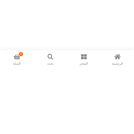
0
الرئيسية
المتجر
بحث
السلة
Now available in all ios & android devices
About Us