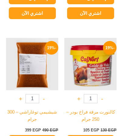
اشتري الآن
اشتري الآن
السعر
السعر
السعر
السعر
الأصلي
الحالي
الأصلي
الحالي
-19%
-19%
هو:
هو:
هو:
هو:
399 EGP.
490 EGP.
105 EGP.
130 EGP.
+
-
+
-
كالنورت مرقة فراخ بودر –
شيشيمي توغاراشي – 300
250 جرام
جرام
399
EGP
490
EGP
105
EGP
130
EGP