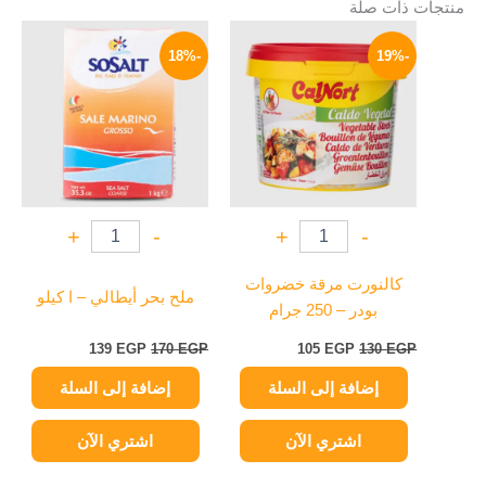
منتجات ذات صلة
السعر
السعر
السعر
السعر
الأصلي
الحالي
الأصلي
الحالي
-18%
-19%
هو:
هو:
هو:
هو:
139 EGP.
170 EGP.
105 EGP.
130 EGP.
+
-
+
-
كالنورت مرقة خضروات
ملح بحر أيطالي – ا كيلو
بودر – 250 جرام
139
EGP
170
EGP
105
EGP
130
EGP
إضافة إلى السلة
إضافة إلى السلة
اشتري الآن
اشتري الآن