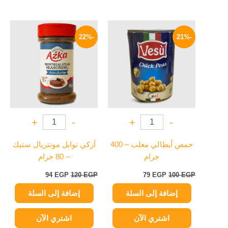
السعر
السعر
السعر
السعر
الأصلي
الحالي
الأصلي
الحالي
-22%
-21%
هو:
هو:
هو:
هو:
94 EGP.
120 EGP.
79 EGP.
100 EGP.
+
-
+
-
حمص أيطالي معلب – 400
أزكي توابل مونتريال ستيك
جرام
– 80 جرام
94
EGP
120
EGP
79
EGP
100
EGP
إضافة إلى السلة
إضافة إلى السلة
اشتري الآن
اشتري الآن