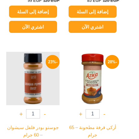
99
EGP
120
EGP
85
EGP
120
EGP
إضافة إلى السلة
إضافة إلى السلة
اشتري الآن
اشتري الآن
السعر
السعر
السعر
السعر
الأصلي
الحالي
الأصلي
الحالي
-23%
-28%
هو:
هو:
هو:
هو:
85 EGP.
110 EGP.
65 EGP.
90 EGP.
+
-
+
-
أزكي قرفة مطحونة – 65
جوستو بودر فلفل سيشوان
جرام
– 60 جرام