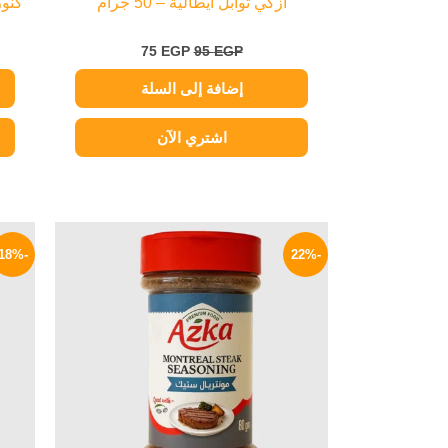
أزكي توابل أيطالية – 50 جرام
كنور 
75
EGP
95
EGP
إضافة إلى السلة
اشتري الآن
السعر
السعر
الأصلي
الحالي
-18%
-22%
هو:
هو:
94 EGP.
120 EGP.