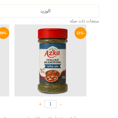
الوزن
منتجات ذات صلة
السعر
السعر
الأصلي
الحالي
-28%
-21%
هو:
هو:
75 EGP.
95 EGP.
+
-