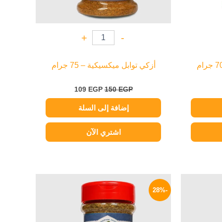
+
-
أزكي توابل ميكسيكية – 75 جرام
109
EGP
150
EGP
إضافة إلى السلة
اشتري الآن
السعر
السعر
السعر
الحالي
الأصلي
الحالي
-28%
هو:
هو:
هو:
90 EGP.
125 EGP.
78 EGP.