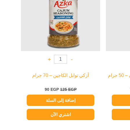
+
-
رام
أزكي توابل الكاجين – 70 جرام
90
EGP
125
EGP
إضافة إلى السلة
اشتري الآن