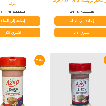
فيجتار بروست عادي – 250 جرام
جرام
15
EGP
17
EGP
43
EGP
60
EGP
إضافة إلى السلة
إضافة إلى السلة
اشتري الآن
اشتري الآن
السعر
السعر
السعر
ا
الأصلي
الحالي
الأصلي
ا
-23%
هو:
هو:
هو:
ه
P.
90 EGP.
99 EGP.
120 EGP.