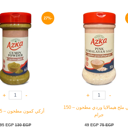
السعر
السعر
السعر
الأصلي
الحالي
الأصلي
-27%
هو:
هو:
هو:
130 EGP.
49 EGP.
75 EGP.
+
-
+
-
أزكي ملح هيمالايا وردي مطحون – 150
أزكي كمون مطحون – 65 جرام
جرام
95
EGP
130
EGP
49
EGP
75
EGP