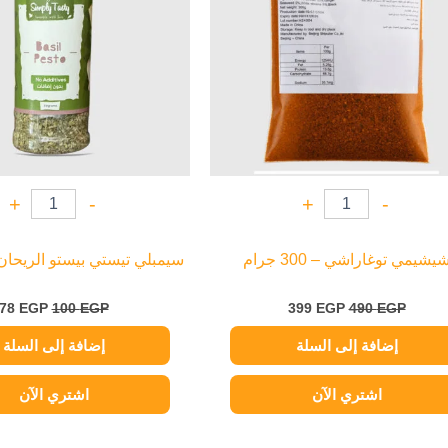
+
-
+
-
يشيمي توغاراشي – 300 جرام
سيمبلي تيستي بيستو الريحان – 50 ج
78
EGP
100
EGP
399
EGP
490
EGP
إضافة إلى السلة
إضافة إلى السلة
اشتري الآن
اشتري الآن