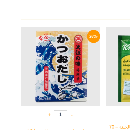
لسعر
السعر
السعر
لحالي
الأصلي
الحالي
-26%
و:
هو:
هو:
888 EGP.
1200 EGP.
15 EG
+
-
كنور خلطة بشاميل كريمي بالجبنة – 70