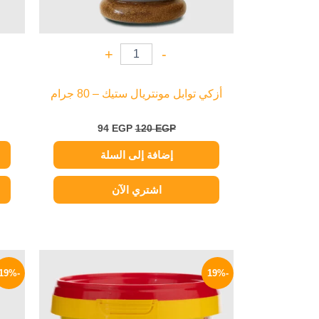
+
-
أزكي توابل مونتريال ستيك – 80 جرام
94
EGP
120
EGP
إضافة إلى السلة
اشتري الآن
السعر
السعر
الأصلي
الحالي
-19%
-19%
هو:
هو:
105 EGP.
130 EGP.