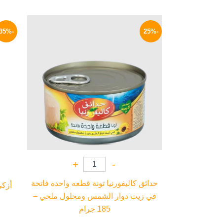
السعر
السعر
الأصلي
الحالي
-35%
-25%
هو:
هو:
94 EGP.
125 EGP.
+
-
حدائق كاليفورنيا تونة قطعه واحده فاتحة
في زيت دوار الشمس ومحلول ملحي –
185 جرام