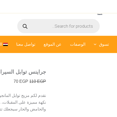
كمية
السعر
السعر
جراينس
الأصلي
الحالي
توابل
Search
هو:
هو:
السيرارتشا
Products
بالمانجو
110 EGP.
70 EGP.
search
-
110
جرام
تسوق
الوصفات
عن الموقع
تواصل معنا
ال
جراينس توابل السيرارتشا ب
70
EGP
110
EGP
نقدم لكم مزيج توابل المانجو
نكهة مميزة على المقبلات، وا
والحامض والحار سيجعلك تتو