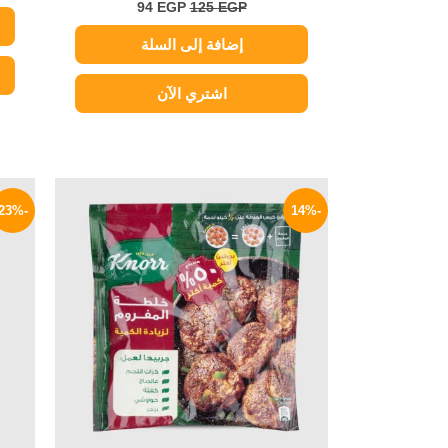
94
EGP
125
EGP
إضافة إلى السلة
اشتري الآن
السعر
السعر
الأصلي
الحالي
-23%
-14%
هو:
هو:
18 EGP.
21 EGP.