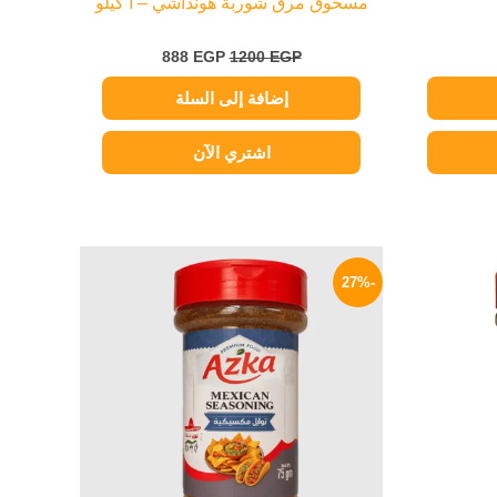
مسحوق مرق شوربة هونداشي – ا كيلو
888
EGP
1200
EGP
إضافة إلى السلة
اشتري الآن
لسعر
السعر
السعر
لحالي
الأصلي
الحالي
-27%
و:
هو:
هو:
109 EGP.
150 EGP.
69 EG