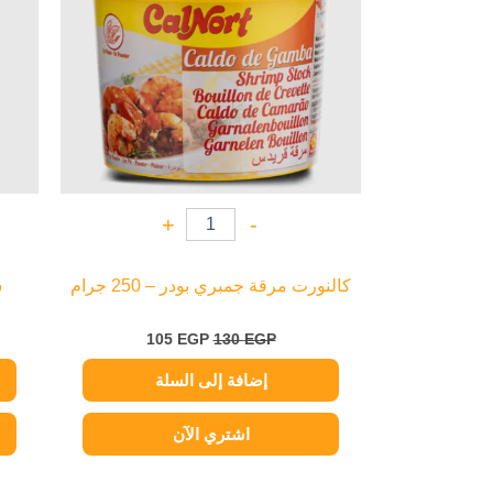
+
-
كالنورت مرقة جمبري بودر – 250 جرام
ش
105
EGP
130
EGP
إضافة إلى السلة
اشتري الآن