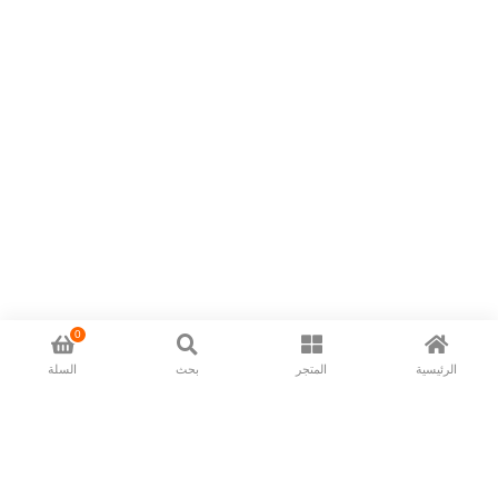
0
الرئيسية
المتجر
بحث
السلة
Now available in all ios & android devices