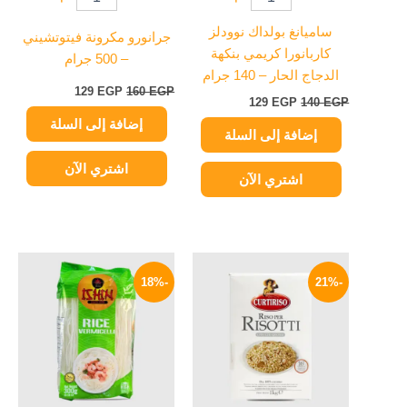
ساميانغ بولداك نوودلز
جرانورو مكرونة فيتوتشيني
كاربانورا كريمي بنكهة
– 500 جرام
الدجاج الحار – 140 جرام
129
EGP
160
EGP
129
EGP
140
EGP
إضافة إلى السلة
إضافة إلى السلة
اشتري الآن
اشتري الآن
السعر
السعر
السعر
السعر
الأصلي
الحالي
الأصلي
الحالي
-18%
-21%
هو:
هو:
هو:
هو:
119 EGP.
145 EGP.
299 EGP.
380 EGP.