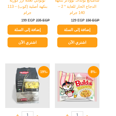
ساميانغ بولداك نوودلز بنكهة
توبوكي كعكة أرز كورية
الدجاج الحار للغاية * 2 –
بنكهة أصلية (كوب) – 113
140 جرام
جرام
199
EGP
235
EGP
129
EGP
150
EGP
إضافة إلى السلة
إضافة إلى السلة
اشتري الآن
اشتري الآن
السعر
السعر
السعر
السعر
الأصلي
الحالي
الأصلي
الحالي
-19%
-8%
هو:
هو:
هو:
هو:
129 EGP.
160 EGP.
129 EGP.
140 EGP.
+
-
+
-