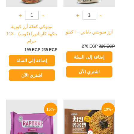
+
-
+
-
توبوكي كعكة أرز كورية
أرز سوشي ياباني – ا كيلو
بنكهة كاربانورا (كوب) – 113
جرام
270
EGP
320
EGP
199
EGP
235
EGP
إضافة إلى السلة
إضافة إلى السلة
اشتري الآن
اشتري الآن
السعر
السعر
السعر
السعر
الأصلي
الحالي
الأصلي
الحالي
-15%
-19%
هو:
هو:
هو:
هو:
234 EGP.
275 EGP.
114 EGP.
140 EGP.