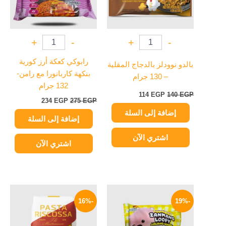
+
-
+
-
رابوكي كعكة أرز كورية
بالدو نوودلز بالدجاج المقلية
بنكهة كاربانورا مع رامن-
– 130 جرام
132 جرام
114
EGP
140
EGP
234
EGP
275
EGP
إضافة إلى السلة
إضافة إلى السلة
اشتري الآن
اشتري الآن
السعر
السعر
السعر
السعر
الأصلي
الحالي
الأصلي
الحالي
-16%
-19%
هو:
هو:
هو:
هو:
159 EGP.
190 EGP.
114 EGP.
140 EGP.