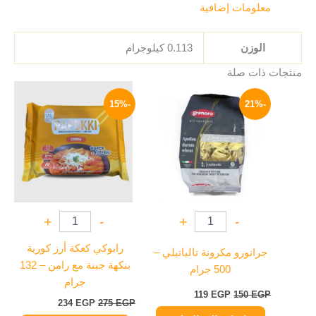
معلومات إضافية
الوزن
0.113 كيلوجرام
منتجات ذات صلة
السعر
السعر
السعر
السعر
الأصلي
الحالي
الأصلي
الحالي
-15%
-21%
هو:
هو:
هو:
هو:
234 EGP.
275 EGP.
119 EGP.
150 EGP.
+
-
+
-
رابوكي كعكة أرز كورية
جرانورو مكرونة تالياتيلي –
بنكهة جبنة مع رامن – 132
500 جرام
جرام
119
EGP
150
EGP
234
EGP
275
EGP