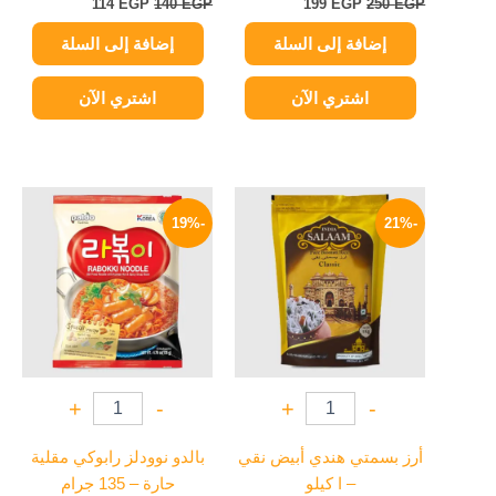
114
EGP
140
EGP
199
EGP
250
EGP
إضافة إلى السلة
إضافة إلى السلة
اشتري الآن
اشتري الآن
السعر
السعر
السعر
السعر
الأصلي
الحالي
الأصلي
الحالي
-19%
-21%
هو:
هو:
هو:
هو:
114 EGP.
140 EGP.
139 EGP.
175 EGP.
+
-
+
-
أرز بسمتي هندي أبيض نقي
بالدو نوودلز رابوكي مقلية
– ا كيلو
حارة – 135 جرام