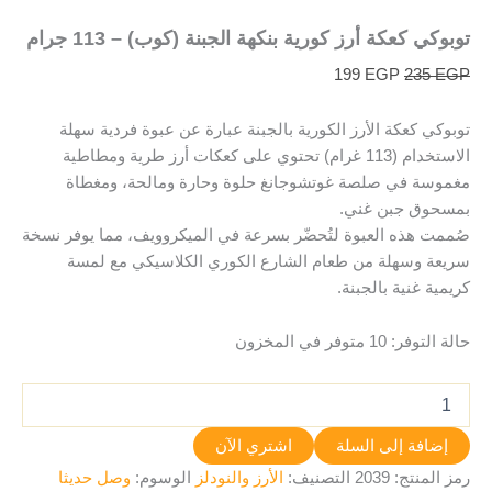
توبوكي كعكة أرز كورية بنكهة الجبنة (كوب) – 113 جرام
199
EGP
235
EGP
توبوكي كعكة الأرز الكورية بالجبنة عبارة عن عبوة فردية سهلة
الاستخدام (113 غرام) تحتوي على كعكات أرز طرية ومطاطية
مغموسة في صلصة غوتشوجانغ حلوة وحارة ومالحة، ومغطاة
بمسحوق جبن غني.
صُممت هذه العبوة لتُحضّر بسرعة في الميكروويف، مما يوفر نسخة
سريعة وسهلة من طعام الشارع الكوري الكلاسيكي مع لمسة
كريمية غنية بالجبنة.
حالة التوفر:
10 متوفر في المخزون
إضافة إلى السلة
اشتري الآن
رمز المنتج:
2039
التصنيف:
الأرز والنودلز
الوسوم:
وصل حديثا