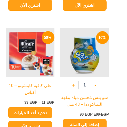
اشتري الآن
اشتري الآن
السعر
السعر
نطاق
هناك
الأصلي
الحالي
السعر:
-50%
-10%
العديد
هو:
هو:
من
100 EGP.
90 EGP.
من
خلال
الأشكال
المختلفة
لهذا
المنتج.
يمكن
+
-
علي كافيه كابتشينو – 10
اختيار
أكياس
الخيارات
سو بلس مُحسن مياه بنكهة
على
99
EGP
–
11
EGP
البيناكولادا – 48 ملي
صفحة
تحديد أحد الخيارات
المنتج
90
EGP
100
EGP
إضافة إلى السلة
اشتري الآن