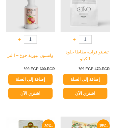
+
-
+
-
تشينو فرابيه بطاطا حلوة –
واتسون بيورية خوخ – ا لتر
1 كيلو
399
EGP
600
EGP
369
EGP
470
EGP
إضافة إلى السلة
إضافة إلى السلة
اشتري الآن
اشتري الآن
السعر
السعر
نطاق
هناك
الأصلي
الحالي
السعر:
-20%
-15%
العديد