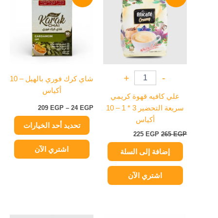
هو:
هو:
من
265 EGP.
225 EGP.
من
خلال
الأشكال
المختلفة
لهذا
المنتج.
يمكن
+
-
شاي كرك فوري بالهيل – 10
اختيار
أكياس
الخيارات
علي كافيه قهوة كريمي
على
سريعة التحضير 3 * 1 – 10
EGP
24
–
EGP
209
صفحة
أكياس
تحديد أحد الخيارات
المنتج
225
EGP
265
EGP
اشتري الآن
إضافة إلى السلة
اشتري الآن