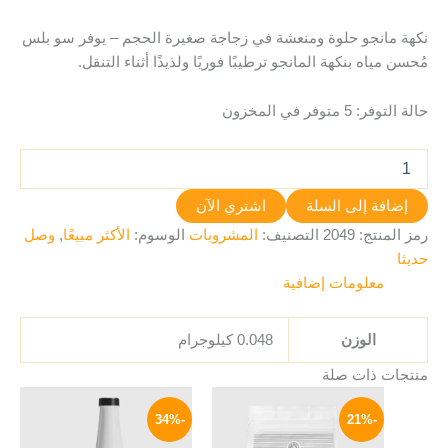
نكهة مانجو حلوة ومنعشة في زجاجة صغيرة الحجم – يوفر سو بلس
مُحسن مياه بنكهة المانجو ترطيبًا فوريًا ولذيذًا أثناء التنقل.
حالة التوفر:
5 متوفر في المخزون
إضافة إلى السلة
اشتري الآن
رمز المنتج:
2049
التصنيف:
المشروبات
الوسوم:
الأكثر مبيعًا
,
وصل
حديثا
معلومات إضافية
الوزن
0.048 كيلوجرام
منتجات ذات صلة
السعر
السعر
السعر
السعر
الأصلي
الحالي
الأصلي
الحالي
-34%
-21%
هو:
هو:
هو:
هو:
399 EGP.
600 EGP.
369 EGP.
470 EGP.