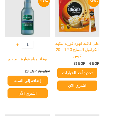
-13%
-51%
العديد
من
هو:
هو:
من
32 EGP.
28 EGP.
خلال
الأشكال
المختلفة
لهذا
المنتج.
يمكن
علي كافيه قهوة فورية بنكهة
+
-
اختيار
الكراميل المملح 3 * 1 – 20
الخيارات
كيس
على
بوفانا مياه فوارة – ميديم
99
EGP
–
6
EGP
صفحة
المنتج
28
EGP
32
EGP
تحديد أحد الخيارات
إضافة إلى السلة
اشتري الآن
اشتري الآن