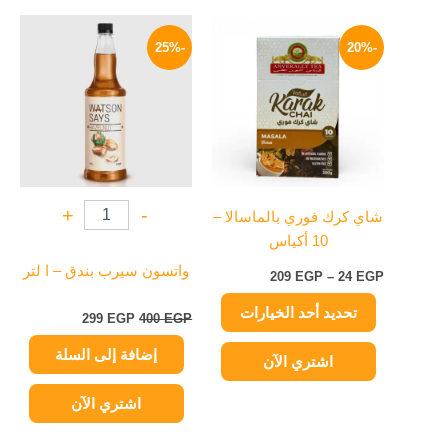
نطاق
السعر
السعر
هناك
السعر:
الأصلي
الحالي
-25%
-20%
العديد
من
هو:
هو:
من
400 EGP.
299 EGP.
خلال
الأشكال
المختلفة
لهذا
المنتج.
يمكن
+
-
شاي كرك فوري بالماسالا –
اختيار
10 أكياس
الخيارات
على
واتسون سيرب بندق – ا لتر
209
EGP
–
24
EGP
صفحة
تحديد أحد الخيارات
المنتج
299
EGP
400
EGP
إضافة إلى السلة
اشتري الآن
اشتري الآن