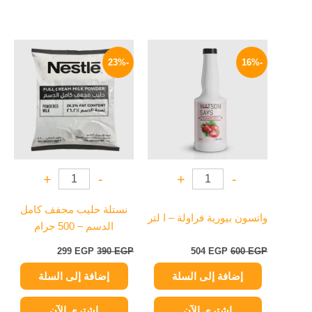
السعر
السعر
السعر
السعر
الأصلي
الحالي
الأصلي
الحالي
-23%
-16%
هو:
هو:
هو:
هو:
299 EGP.
390 EGP.
504 EGP.
600 EGP.
+
-
+
-
نستلة حليب مجفف كامل
واتسون بيورية فراولة – ا لتر
الدسم – 500 جرام
299
EGP
390
EGP
504
EGP
600
EGP
إضافة إلى السلة
إضافة إلى السلة
اشتري الآن
اشتري الآن