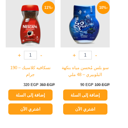
السعر
السعر
السعر
السعر
الأصلي
الحالي
الأصلي
الحالي
-11%
-10%
هو:
هو:
هو:
هو:
320 EGP.
360 EGP.
90 EGP.
100 EGP.
+
-
+
-
سو بلس مُحسن مياه بنكهة
نسكافيه كلاسيك – 190
البلوبيري – 48 ملي
جرام
320
EGP
360
EGP
90
EGP
100
EGP
إضافة إلى السلة
إضافة إلى السلة
اشتري الآن
اشتري الآن