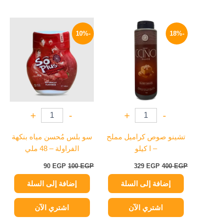
السعر
السعر
السعر
السعر
الأصلي
الحالي
الأصلي
الحالي
-10%
-18%
هو:
هو:
هو:
هو:
90 EGP.
100 EGP.
329 EGP.
400 EGP.
+
-
+
-
تشينو صوص كراميل مملح
سو بلس مُحسن مياه بنكهة
– ا كيلو
الفراولة – 48 ملي
90
EGP
100
EGP
329
EGP
400
EGP
إضافة إلى السلة
إضافة إلى السلة
اشتري الآن
اشتري الآن