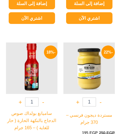
إضافة إلى السلة
إضافة إلى السلة
اشتري الآن
اشتري الآن
السعر
السعر
السعر
السعر
الأصلي
الحالي
الأصلي
الحالي
-18%
-22%
هو:
هو:
هو:
هو:
279 EGP.
340 EGP.
195 EGP.
250 EGP.
+
-
+
-
ساميانغ بولداك صوص
مستردة ديجون فرنسي –
الدجاج بالنكهة الحارة ( حار
370 جرام
للغاية ) – 165 جرام
195
EGP
250
EGP