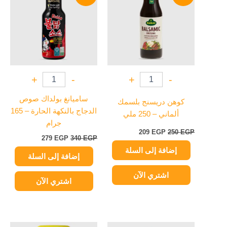
279 EGP.
340 EGP.
209 EGP.
250 EGP.
+
-
+
-
ساميانغ بولداك صوص
كوهن دريسنج بلسمك
الدجاج بالنكهة الحارة – 165
ألماني – 250 ملي
جرام
209
EGP
250
EGP
279
EGP
340
EGP
إضافة إلى السلة
إضافة إلى السلة
اشتري الآن
اشتري الآن
السعر
السعر
السعر
السعر