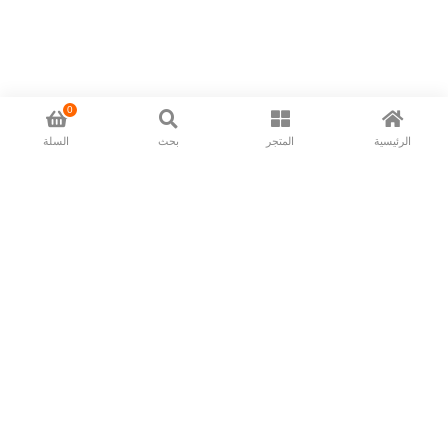
0
الرئيسية
المتجر
بحث
السلة
Now available in all ios & android devices
About Us
Shipping Policy
Deliver/Return
Contact Us