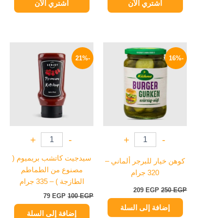
اشتري الآن
اشتري الآن
السعر
السعر
السعر
السعر
الأصلي
الحالي
الأصلي
الحالي
-21%
-16%
هو:
هو:
هو:
هو:
79 EGP.
100 EGP.
209 EGP.
250 EGP.
+
-
+
-
سيدجيت كاتشب بريميوم (
كوهن خيار للبرجر ألماني –
مصنوع من الطماطم
320 جرام
الطازجة ) – 335 جرام
209
EGP
250
EGP
79
EGP
100
EGP
إضافة إلى السلة
إضافة إلى السلة