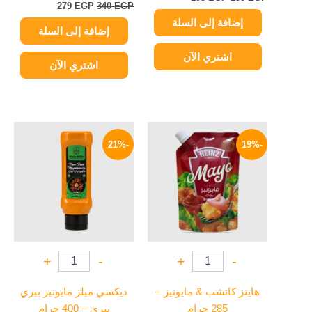
279
EGP
340
EGP
إضافة إلى السلة
إضافة إلى السلة
اشتري الآن
اشتري الآن
السعر
السعر
السعر
السعر
الأصلي
الحالي
الأصلي
الحالي
-21%
-19%
هو:
هو:
هو:
هو:
79 EGP.
100 EGP.
58 EGP.
72 EGP.
+
-
+
-
هاينز كاتشب & مايونيز –
ديكسي ميلز مايونيز بيري
285 جرام
بيري – 400 جرام