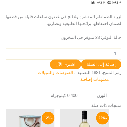
56
EGP
80
EGP
تُزرع الطماطم المقشرة وتُعالج في غضون ساعات قليلة من قطفها
لضمان احتفاظها برائحتها الطبيعية ونضارتها.
حالة التوفر:
23 متوفر في المخزون
إضافة إلى السلة
اشتري الآن
رمز المنتج:
1881
التصنيف:
الصوصات والتتبيلات
معلومات إضافية
الوزن
0.400 كيلوجرام
منتجات ذات صلة
السعر
السعر
السعر
السعر
الأصلي
الحالي
الأصلي
الحالي
-12%
-22%
هو:
هو:
هو:
هو:
119 EGP.
135 EGP.
129 EGP.
165 EGP.