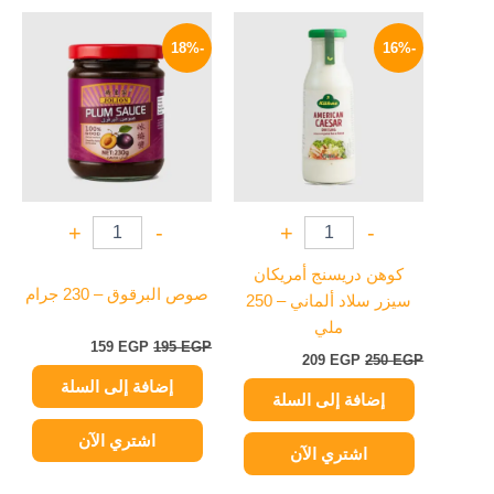
السعر
السعر
السعر
السعر
الأصلي
الحالي
الأصلي
الحالي
-18%
-16%
هو:
هو:
هو:
هو:
159 EGP.
195 EGP.
209 EGP.
250 EGP.
+
-
+
-
كوهن دريسنج أمريكان
صوص البرقوق – 230 جرام
سيزر سلاد ألماني – 250
ملي
159
EGP
195
EGP
209
EGP
250
EGP
إضافة إلى السلة
إضافة إلى السلة
اشتري الآن
اشتري الآن