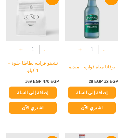
هو:
هو:
هو:
هو:
369 EGP.
470 EGP.
28 EGP.
32 EGP.
+
-
+
-
تشينو فرابيه بطاطا حلوة –
بوفانا مياه فوارة – ميديم
1 كيلو
369
EGP
470
EGP
28
EGP
32
EGP
إضافة إلى السلة
إضافة إلى السلة
اشتري الآن
اشتري الآن
السعر
السعر
السعر
السعر
هناك