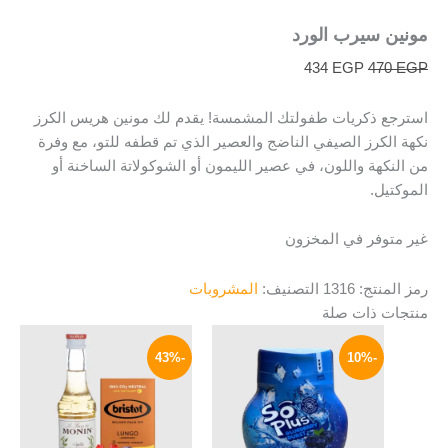
مونين سيرب الورد
434
EGP
470
EGP
استرجع ذكريات طفولتك المشمسة! يقدم لك مونين هريس الكرز
نكهة الكرز الصيفي الناضج والعصير الذي تم قطفه للتو، مع وفرة
من النكهة واللون، في عصير الليمون أو الشوكولاتة الساخنة أو
الموكتيل.
غير متوفر في المخزون
رمز المنتج:
1316
التصنيف:
المشروبات
منتجات ذات صلة
السعر
السعر
السعر
السعر
هناك
الأصلي
الحالي
الأصلي
الحالي
-43%
-10%
العديد
هو:
هو:
هو:
هو:
100 EGP.
90 EGP.
من
580 EGP.
333 EGP.
الأشكال
المختلفة