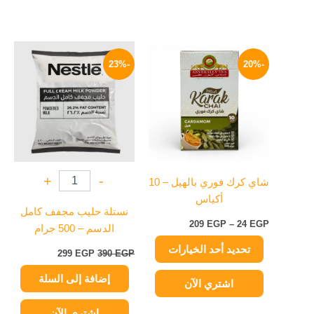
نطاق
السعر
السعر
هناك
السعر:
الأصلي
الحالي
-23%
-20%
العديد
من
هو:
هو:
من
390 EGP.
299 EGP.
خلال
الأشكال
المختلفة
لهذا
المنتج.
يمكن
+
-
شاي كرك فوري بالهيل – 10
اختيار
أكياس
الخيارات
نستلة حليب مجفف كامل
على
209
EGP
–
24
EGP
الدسم – 500 جرام
صفحة
تحديد أحد الخيارات
المنتج
299
EGP
390
EGP
إضافة إلى السلة
اشتري الآن
اشتري الآن