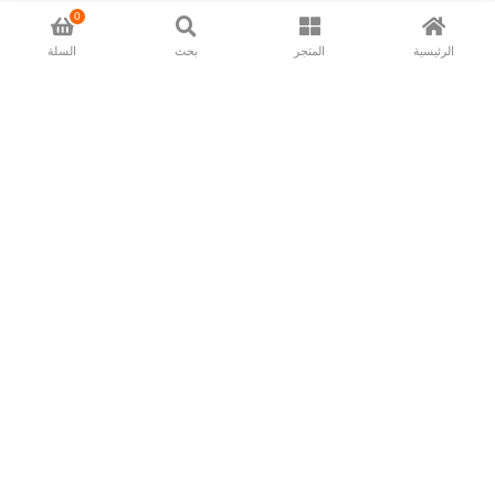
0
الرئيسية
المتجر
بحث
السلة
Now available in all ios & android devices
About Us
Shipping Policy
Deliver/Return
Contact Us
Privacy Policy
Terms and Conditions
Follow Us