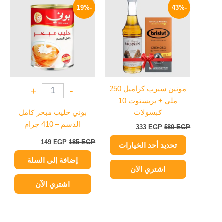
الأصلي
الحالي
الأصلي
الحالي
-19%
-43%
العديد
هو:
هو:
هو:
هو:
من
580 EGP.
333 EGP.
185 EGP.
149 EGP.
الأشكال
المختلفة
لهذا
المنتج.
يمكن
مونين سيرب كراميل 250
+
-
اختيار
ملي + بريستوت 10
الخيارات
كبسولات
بوني حليب مبخر كامل
على
الدسم – 410 جرام
333
EGP
580
EGP
صفحة
المنتج
149
EGP
185
EGP
تحديد أحد الخيارات
إضافة إلى السلة
اشتري الآن
اشتري الآن