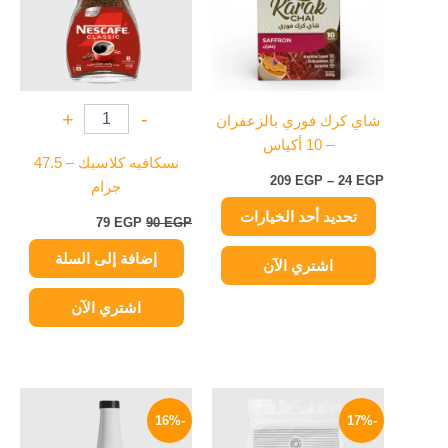
الأشكال
المختلفة
لهذا
المنتج.
يمكن
+
-
شاي كرك فوري بالزعفران
اختيار
– 10 أكياس
الخيارات
نسكافيه كلاسيك – 47.5
على
209
EGP
–
24
EGP
جرام
صفحة
تحديد أحد الخيارات
المنتج
79
EGP
90
EGP
إضافة إلى السلة
اشتري الآن
اشتري الآن
السعر
السعر
السعر
السعر
الأصلي
الحالي
الأصلي
الحالي
-16%
-17%
هو:
هو:
هو:
هو:
504 EGP.
600 EGP.
459 EGP.
550 EGP.