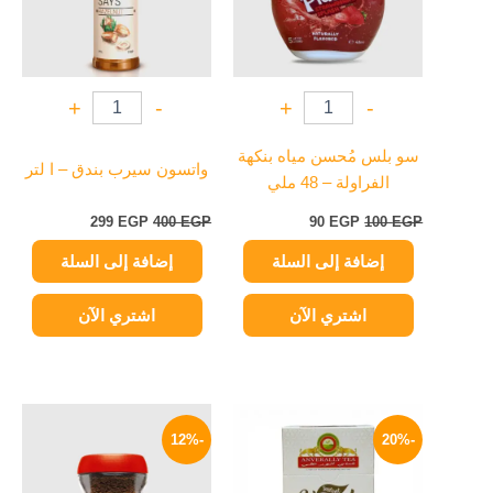
+
-
+
-
سو بلس مُحسن مياه بنكهة
واتسون سيرب بندق – ا لتر
الفراولة – 48 ملي
299
EGP
400
EGP
90
EGP
100
EGP
إضافة إلى السلة
إضافة إلى السلة
اشتري الآن
اشتري الآن
نطاق
السعر
السعر
هناك
السعر:
الأصلي
الحالي
-12%
-20%
العديد
من
هو:
هو:
من
90 EGP.
79 EGP.
خلال