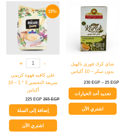
نطاق
السعر
السعر
هناك
السعر:
الأصلي
الحالي
-15%
العديد
من
هو:
هو:
من
265 EGP.
225 EGP.
خلال
الأشكال
المختلفة
لهذا
المنتج.
يمكن
+
-
شاي كرك فوري بالهيل
اختيار
بدون سكر – 10 أكياس
الخيارات
علي كافيه قهوة كريمي
على
EGP
25
–
EGP
230
سريعة التحضير 3 * 1 – 10
صفحة
أكياس
تحديد أحد الخيارات
المنتج
225
EGP
265
EGP
اشتري الآن
إضافة إلى السلة
اشتري الآن