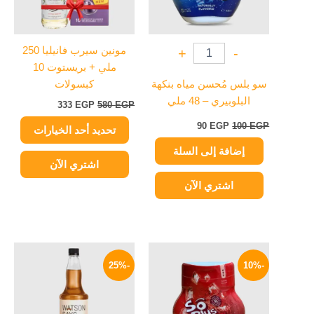
لهذا
المنتج.
يمكن
مونين سيرب فانيليا 250
+
-
اختيار
ملي + بريستوت 10
الخيارات
سو بلس مُحسن مياه بنكهة
كبسولات
على
البلوبيري – 48 ملي
333
EGP
580
EGP
صفحة
المنتج
90
EGP
100
EGP
تحديد أحد الخيارات
إضافة إلى السلة
اشتري الآن
اشتري الآن
السعر
السعر
السعر
السعر
الأصلي
الحالي
الأصلي
الحالي
-25%
-10%
هو:
هو:
هو:
هو:
299 EGP.
400 EGP.
90 EGP.
100 EGP.