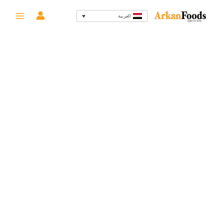
خطي
السعر
السعر
-8%
العربية
لى
الأصلي
الحالي
لمحتوى
هو:
هو:
434 EGP.
470 EGP.