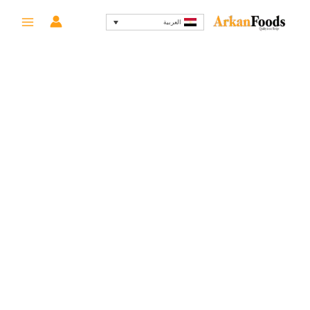
خطي
السعر
السعر
-6%
العربية
لى
الأصلي
الحالي
لمحتوى
هو:
هو:
634 EGP.
675 EGP.