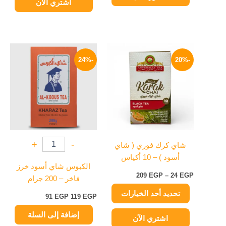
اشتري الآن
نطاق
السعر
السعر
هناك
السعر:
الأصلي
الحالي
-24%
-20%
العديد
من
هو:
هو:
من
119 EGP.
91 EGP.
خلال
الأشكال
المختلفة
لهذا
المنتج.
يمكن
+
-
شاي كرك فوري ( شاي
اختيار
أسود ) – 10 أكياس
الخيارات
الكبوس شاي أسود خرز
على
209
EGP
–
24
EGP
فاخر – 200 جرام
صفحة
تحديد أحد الخيارات
المنتج
91
EGP
119
EGP
إضافة إلى السلة
اشتري الآن