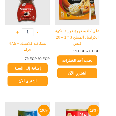
خلال
الأشكال
المختلفة
لهذا
المنتج.
يمكن
علي كافيه قهوة فورية بنكهة
+
-
اختيار
الكراميل المملح 3 * 1 – 20
الخيارات
كيس
نسكافيه كلاسيك – 47.5
على
جرام
99
EGP
–
6
EGP
صفحة
المنتج
79
EGP
90
EGP
تحديد أحد الخيارات
إضافة إلى السلة
اشتري الآن
اشتري الآن
السعر
السعر
السعر
السعر
الأصلي
الحالي
الأصلي
الحالي
-10%
-19%
هو:
هو:
هو:
هو: