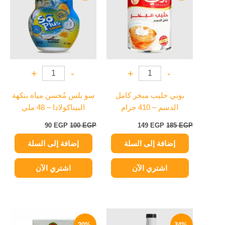
90 EGP.
100 EGP.
149 EGP.
185 EGP.
+
-
+
-
بوني حليب مبخر كامل
سو بلس مُحسن مياه بنكهة
الدسم – 410 جرام
البيناكولادا – 48 ملي
90
EGP
100
EGP
149
EGP
185
EGP
إضافة إلى السلة
إضافة إلى السلة
اشتري الآن
اشتري الآن
السعر
السعر
نطاق
هناك
الأصلي
الحالي
السعر:
-20%
-34%