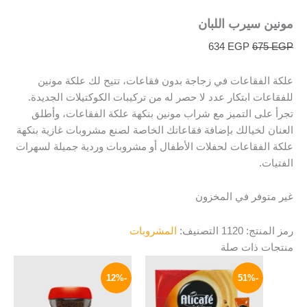
مونين سيرب اللبان
634
EGP
675
EGP
علكة الفقاعات في زجاجة بدون فقاعات، تتيح لك علكة مونين
للفقاعات ابتكار عدد لا حصر له من تركيبات الكوكتيلات الجديدة.
تجرأ على التميز مع شراب مونين بنكهة علكة الفقاعات، وأطلق
العنان لخيالك بإضافة فقاعاتك الخاصة لصنع مشروبات غازية بنكهة
علكة الفقاعات لحفلات الأطفال أو مشروبات وردية جميلة لسهرات
الفتيات.
غير متوفر في المخزون
رمز المنتج:
1120
التصنيف:
المشروبات
منتجات ذات صلة
نطاق
السعر
السعر
هناك
السعر:
الأصلي
الحالي
-12%
-51%
العديد
من
هو:
هو:
من
90 EGP.
79 EGP.