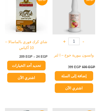
العديد
هو:
هو:
من
600 EGP.
399 EGP.
من
خلال
الأشكال
المختلفة
لهذا
المنتج.
يمكن
+
-
شاي كرك فوري بالماسالا –
اختيار
10 أكياس
الخيارات
على
واتسون بيورية خوخ – ا لتر
209
EGP
–
24
EGP
صفحة
تحديد أحد الخيارات
المنتج
399
EGP
600
EGP
إضافة إلى السلة
اشتري الآن
اشتري الآن
السعر
السعر
السعر
السعر