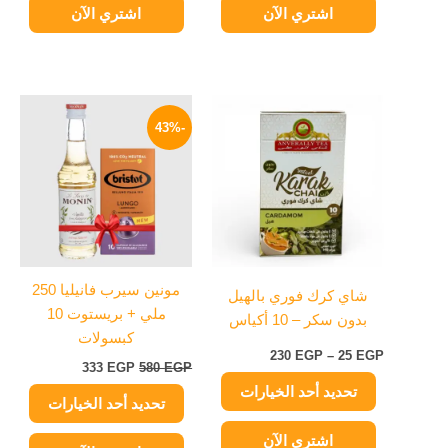
اشتري الآن
اشتري الآن
نطاق
السعر
السعر
هناك
هناك
السعر:
الأصلي
الحالي
-43%
العديد
العديد
من
هو:
هو:
من
من
580 EGP.
333 EGP.
خلال
الأشكال
الأشكال
المختلفة
المختلفة
لهذا
لهذا
المنتج.
المنتج.
يمكن
يمكن
مونين سيرب فانيليا 250
شاي كرك فوري بالهيل
اختيار
اختيار
ملي + بريستوت 10
بدون سكر – 10 أكياس
الخيارات
الخيارات
كبسولات
على
على
230
EGP
–
25
EGP
333
EGP
580
EGP
صفحة
صفحة
تحديد أحد الخيارات
المنتج
المنتج
تحديد أحد الخيارات
اشتري الآن