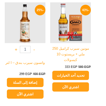
السعر
السعر
السعر
السعر
هناك
الأصلي
الحالي
الأصلي
الحالي
-25%
-43%
العديد
هو:
هو:
هو:
هو:
من
580 EGP.
333 EGP.
400 EGP.
299 EGP.
الأشكال
المختلفة
لهذا
المنتج.
يمكن
مونين سيرب كراميل 250
+
-
اختيار
ملي + بريستوت 10
الخيارات
كبسولات
على
واتسون سيرب بندق – ا لتر
333
EGP
580
EGP
صفحة
المنتج
299
EGP
400
EGP
تحديد أحد الخيارات
إضافة إلى السلة
اشتري الآن
اشتري الآن