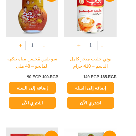
90 EGP.
100 EGP.
149 EGP.
185 EGP.
+
-
+
-
بوني حليب مبخر كامل
سو بلس مُحسن مياه بنكهة
الدسم – 410 جرام
المانجو – 48 ملي
90
EGP
100
EGP
149
EGP
185
EGP
إضافة إلى السلة
إضافة إلى السلة
اشتري الآن
اشتري الآن
نطاق
نطاق
هناك
هناك
السعر:
السعر: