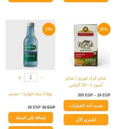
نطاق
السعر
السعر
هناك
السعر:
الأصلي
الحالي
-13%
-20%
العديد
من
هو:
هو:
من
32 EGP.
28 EGP.
خلال
الأشكال
المختلفة
لهذا
المنتج.
يمكن
+
-
شاي كرك فوري ( شاي
اختيار
أسود ) – 10 أكياس
الخيارات
على
بوفانا مياه فوارة – ميديم
209
EGP
–
24
EGP
صفحة
تحديد أحد الخيارات
المنتج
28
EGP
32
EGP
إضافة إلى السلة
اشتري الآن