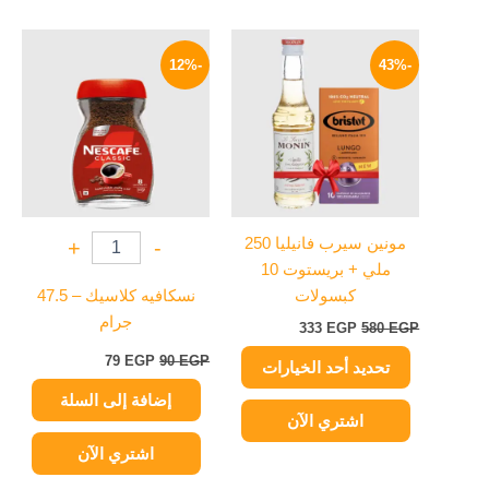
السعر
السعر
السعر
السعر
هناك
الأصلي
الحالي
الأصلي
الحالي
-12%
-43%
العديد
هو:
هو:
هو:
هو:
من
580 EGP.
333 EGP.
90 EGP.
79 EGP.
الأشكال
المختلفة
لهذا
المنتج.
يمكن
مونين سيرب فانيليا 250
+
-
اختيار
ملي + بريستوت 10
الخيارات
كبسولات
نسكافيه كلاسيك – 47.5
على
جرام
333
EGP
580
EGP
صفحة
المنتج
79
EGP
90
EGP
تحديد أحد الخيارات
إضافة إلى السلة
اشتري الآن
اشتري الآن