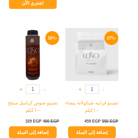
اشتري الآن
السعر
السعر
السعر
السعر
الأصلي
الحالي
الأصلي
الحالي
-18%
-17%
هو:
هو:
هو:
هو:
329 EGP.
400 EGP.
459 EGP.
550 EGP.
+
-
+
-
تشينو فرابيه شيكولاتة بيضاء
تشينو صوص كراميل مملح
– ا كيلو
– ا كيلو
329
EGP
400
EGP
459
EGP
550
EGP
إضافة إلى السلة
إضافة إلى السلة