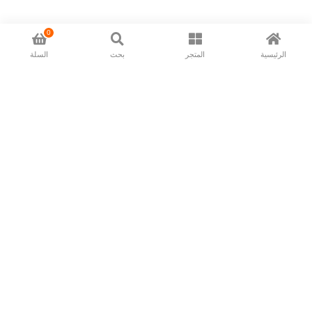
0
الرئيسية
المتجر
بحث
السلة
Now available in all ios & android devices
About Us
Shipping Policy
Deliver/Return
Contact Us
Privacy Policy
Terms and Conditions