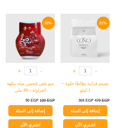
السعر
السعر
السعر
السعر
الأصلي
الحالي
الأصلي
الحالي
-10%
-21%
هو:
هو:
هو:
هو:
90 EGP.
100 EGP.
369 EGP.
470 EGP.
+
-
+
-
تشينو فرابيه بطاطا حلوة –
سو بلس مُحسن مياه بنكهة
1 كيلو
الفراولة – 48 ملي
90
EGP
100
EGP
369
EGP
470
EGP
إضافة إلى السلة
إضافة إلى السلة
اشتري الآن
اشتري الآن