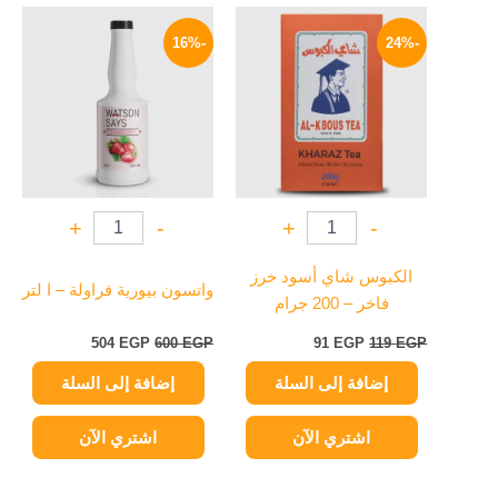
السعر
السعر
السعر
السعر
الأصلي
الحالي
الأصلي
الحالي
-16%
-24%
هو:
هو:
هو:
هو:
504 EGP.
600 EGP.
91 EGP.
119 EGP.
+
-
+
-
الكبوس شاي أسود خرز
واتسون بيورية فراولة – ا لتر
فاخر – 200 جرام
504
EGP
600
EGP
91
EGP
119
EGP
إضافة إلى السلة
إضافة إلى السلة
اشتري الآن
اشتري الآن