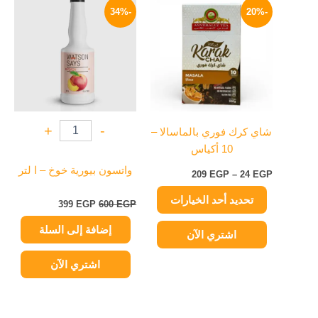
السعر:
الأصلي
الحالي
-34%
-20%
العديد
من
هو:
هو:
من
600 EGP.
399 EGP.
خلال
الأشكال
المختلفة
لهذا
المنتج.
يمكن
+
-
شاي كرك فوري بالماسالا –
اختيار
10 أكياس
الخيارات
على
واتسون بيورية خوخ – ا لتر
209
EGP
–
24
EGP
صفحة
تحديد أحد الخيارات
المنتج
399
EGP
600
EGP
إضافة إلى السلة
اشتري الآن
اشتري الآن