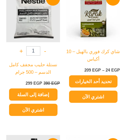
من
هو:
هو:
من
390 EGP.
299 EGP.
خلال
الأشكال
المختلفة
لهذا
المنتج.
يمكن
+
-
شاي كرك فوري بالهيل – 10
اختيار
أكياس
الخيارات
نستلة حليب مجفف كامل
على
209
EGP
–
24
EGP
الدسم – 500 جرام
صفحة
تحديد أحد الخيارات
المنتج
299
EGP
390
EGP
إضافة إلى السلة
اشتري الآن
اشتري الآن
نطاق
السعر
السعر
هناك