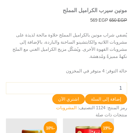
مونين سيرب الكراميل المملح
569
EGP
650
EGP
يُضفي شراب مونين بالكراميل المملح حلاوة مالحة لذيذة على
مشروبات اللاتيه والكابتشينو الساخنة والباردة، بالإضافة إلى
مشروبات القهوة الأخرى. ويُشكّل مزيج الكراميل الغني مع الملح
نكهةً مميزةً ومُدهشة.
حالة التوفر:
4 متوفر في المخزون
إضافة إلى السلة
اشتري الآن
رمز المنتج:
1124
التصنيف:
المشروبات
منتجات ذات صلة
السعر
السعر
السعر
السعر
الأصلي
الحالي
الأصلي
الحالي
-10%
-19%
هو:
هو:
هو:
هو: