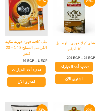
-51%
-20%
العديد
العديد
من
من
من
من
خلال
خلال
الأشكال
الأشكال
المختلفة
المختلفة
لهذا
لهذا
المنتج.
المنتج.
يمكن
يمكن
علي كافيه قهوة فورية بنكهة
شاي كرك فوري بالزنجبيل –
اختيار
اختيار
الكراميل المملح 3 * 1 – 20
10 أكياس
الخيارات
الخيارات
كيس
على
على
209
EGP
–
24
EGP
99
EGP
–
6
EGP
صفحة
صفحة
تحديد أحد الخيارات
المنتج
المنتج
تحديد أحد الخيارات
اشتري الآن
اشتري الآن
نطاق
السعر
السعر
هناك
السعر:
الأصلي
الحالي
-23%
-20%
العديد