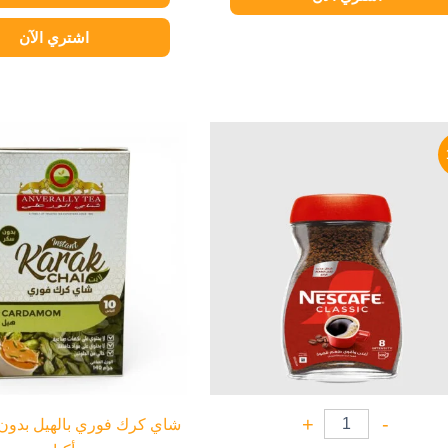
اشتري الآن
السعر
السعر
هناك
الأصلي
الحالي
العديد
هو:
هو:
79 EGP.
90 EGP.
من
الأشكال
المختلفة
لهذا
المنتج.
يمكن
اختيار
الخيارات
على
صفحة
+
-
المنتج