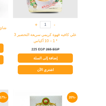
+
-
شاي ك
علي كافيه قهوة كريمي سريعة التحضير 3
* 1 – 10 أكياس
225
EGP
265
EGP
إضافة إلى السلة
اشتري الآن
نطاق
هناك
السعر:
-17%
-20%
العديد
من
من