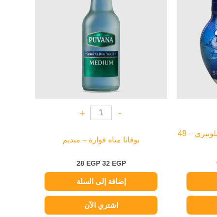
+
-
سو بلس مُحسن مياه بنكهة البلوبيري – 48
بوفانا مياه فوارة – ميديم
28
EGP
32
EGP
إضافة إلى السلة
اشتري الآن