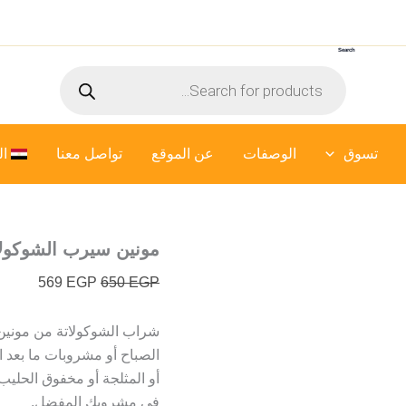
كمية
السعر
السعر
مونين
الأصلي
الحالي
سيرب
Search
هو:
هو:
الشوكولاتة
Products
569 EGP.
650 EGP.
search
تسوق
الوصفات
عن الموقع
تواصل معنا
ال
مونين سيرب الشوكولا
569
EGP
650
EGP
شراب الشوكولاتة من مونين 
الصباح أو مشروبات ما بعد ا
أو المثلجة أو مخفوق الحليب 
في مشروبك المفضل.