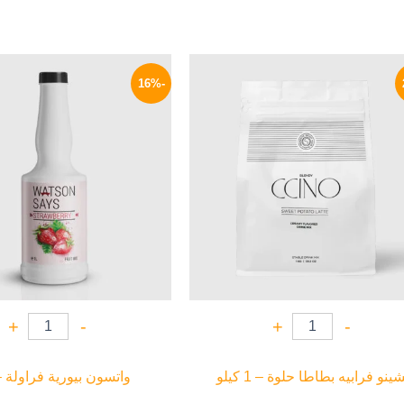
السعر
السعر
السعر
الأصلي
الحالي
الأصلي
-16%
هو:
هو:
هو:
600 EGP.
369 EGP.
470 EGP.
+
-
+
-
ينو فرابيه بطاطا حلوة – 1 كيلو
واتسون بيورية فراولة – 