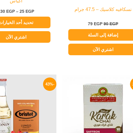
أكياس
نسكافيه كلاسيك – 47.5 جرام
230
EGP
–
25
EGP
تحديد أحد الخيارات
79
EGP
90
EGP
إضافة إلى السلة
اشتري الآن
اشتري الآن
نطاق
السعر
هناك
هناك
السعر:
الأصلي
-43%
العديد
العديد
من
هو:
580 EGP.
من
من
خلال
الأشكال
الأشكال
المختلفة
المختلفة
لهذا
لهذا
المنتج.
المنتج.
يمكن
يمكن