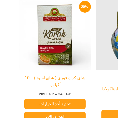
السعر
نطاق
هناك
الحالي
السعر:
-20%
العديد
هو:
من
90 EGP.
من
خلال
الأشكال
المختلفة
لهذا
المنتج.
يمكن
اختيار
الخيارات
على
صفحة
شاي كرك فوري ( شاي أسود ) – 10
المنتج
أكياس
ناكولادا –
209
EGP
–
24
EGP
تحديد أحد الخيارات
اشتري الآن