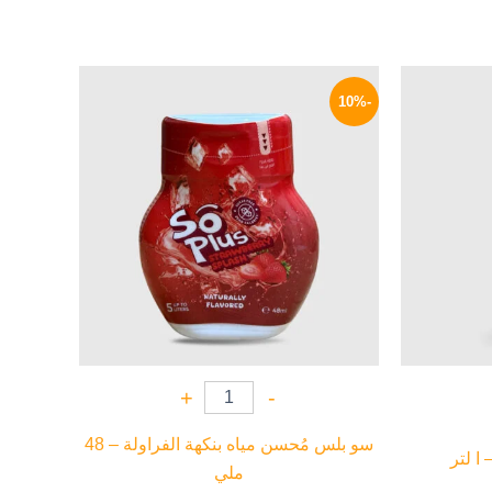
السعر
السعر
السعر
الحالي
الأصلي
الحالي
-10%
هو:
هو:
هو:
90 EGP.
100 EGP.
504 EGP.
+
-
سو بلس مُحسن مياه بنكهة الفراولة – 48
ا لتر
ملي