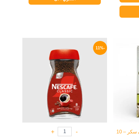
نطاق
السعر
السعر
السعر:
الأصلي
الحالي
-11%
من
هو:
هو:
320 EGP.
360 EGP.
خلال
+
-
شاي كرك فوري بالهيل بدون سكر – 10