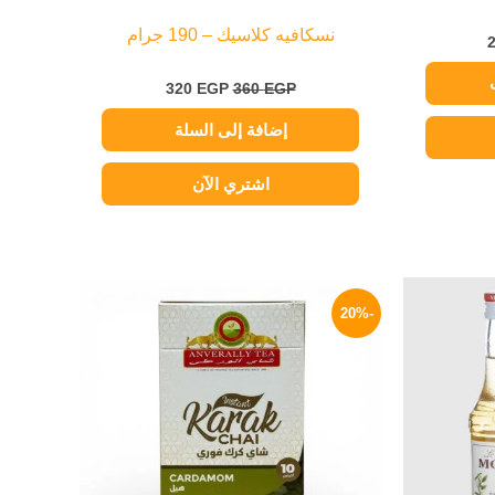
نسكافيه كلاسيك – 190 جرام
320
EGP
360
EGP
إضافة إلى السلة
اشتري الآن
السعر
نطاق
هناك
الحالي
السعر:
-20%
العديد
هو:
من
333 EGP.
من
خلال
الأشكال
المختلفة
لهذا
المنتج.
يمكن