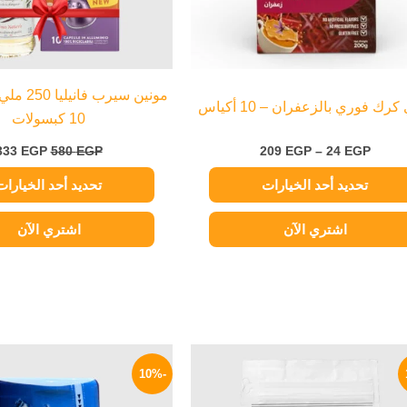
اختيار
اختيار
الخيارات
الخيارات
على
على
صفحة
صفحة
مونين سيرب
رك فوري بالزعفران – 10 أكياس
المنتج
المنتج
10 كبسولات
333
EGP
580
EGP
209
EGP
–
24
EGP
تحديد أحد الخيارات
تحديد أحد الخيارات
اشتري الآن
اشتري الآن
السعر
السعر
السعر
الأصلي
الحالي
الأصلي
-10%
هو:
هو:
هو:
100 EGP.
459 EGP.
550 EGP.