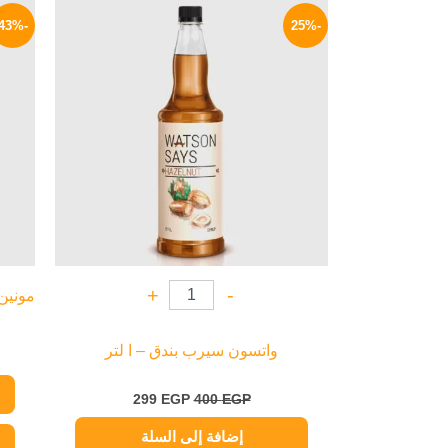
السعر
السعر
الأصلي
الحالي
-43%
-25%
هو:
هو:
299 EGP.
400 EGP.
+
-
واتسون سيرب بندق – ا لتر
299
EGP
400
EGP
إضافة إلى السلة