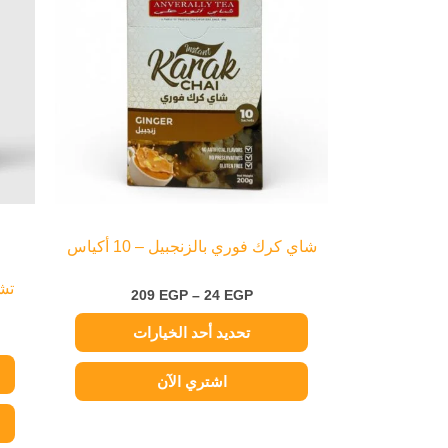
خلال
الأشكال
المختلفة
لهذا
المنتج.
يمكن
اختيار
الخيارات
على
صفحة
شاي كرك فوري بالزنجبيل – 10 أكياس
المنتج
تشي
209
EGP
–
24
EGP
تحديد أحد الخيارات
اشتري الآن