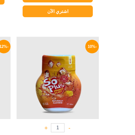
اشتري الآن
السعر
السعر
الأصلي
الحالي
-12%
-10%
هو:
هو:
90 EGP.
100 EGP.
+
-