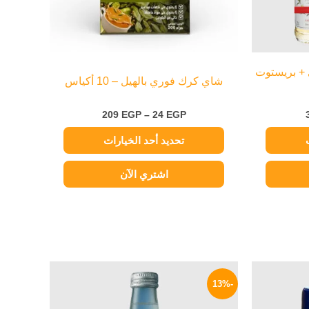
اختيار
الخيارات
على
صفحة
 فانيليا 250 ملي + بريستوت
شاي كرك فوري بالهيل – 10 أكياس
المنتج
209
EGP
–
24
EGP
تحديد أحد الخيارات
اشتري الآن
السعر
السعر
السعر
الحالي
الأصلي
الحالي
-13%
هو:
هو:
هو:
28 EGP.
32 EGP.
90 EGP.