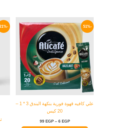
نطاق
هناك
السعر:
-21%
-51%
العديد
من
من
خلال
الأشكال
المختلفة
لهذا
المنتج.
يمكن
اختيار
الخيارات
على
صفحة
علي كافيه قهوة فورية بنكهة البندق 3 * 1 –
المنتج
20 كيس
تش
99
EGP
–
6
EGP