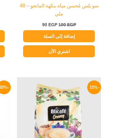
سو بلس مُحسن مياه بنكهة المانجو – 48
ملي
90
EGP
100
EGP
إضافة إلى السلة
اشتري الآن
السعر
السعر
الأصلي
الحالي
-20%
-15%
هو:
هو:
225 EGP.
265 EGP.