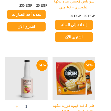
سو بلس مُحسن مياه بنكهة
على
230
EGP
–
25
EGP
البلوبيري – 48 ملي
صفحة
تحديد أحد الخيارات
المنتج
90
EGP
100
EGP
إضافة إلى السلة
اشتري الآن
اشتري الآن
نطاق
السعر
السعر
هناك
السعر:
الأصلي
الحالي
-34%
-51%
العديد
من
هو:
هو:
من
600 EGP.
399 EGP.
خلال
الأشكال
المختلفة
لهذا
المنتج.
يمكن
علي كافيه قهوة فورية بنكهة
+
-
اختيار