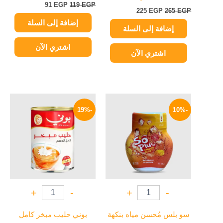
91
EGP
119
EGP
225
EGP
265
EGP
إضافة إلى السلة
إضافة إلى السلة
اشتري الآن
اشتري الآن
السعر
السعر
السعر
السعر
الأصلي
الحالي
الأصلي
الحالي
-19%
-10%
هو:
هو:
هو:
هو:
149 EGP.
185 EGP.
90 EGP.
100 EGP.
+
-
+
-
سو بلس مُحسن مياه بنكهة
بوني حليب مبخر كامل