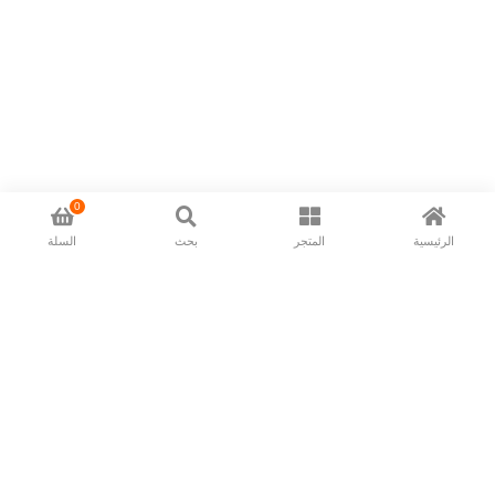
0
الرئيسية
المتجر
بحث
السلة
Now available in all ios & android devices
About Us