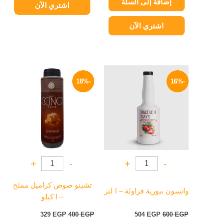
إضافة إلى السلة
اشتري الآن
اشتري الآن
السعر
السعر
السعر
السعر
الأصلي
الحالي
الأصلي
الحالي
-18%
-16%
هو:
هو:
هو:
هو:
329 EGP.
400 EGP.
504 EGP.
600 EGP.
+
-
+
-
تشينو صوص كراميل مملح
واتسون بيورية فراولة – ا لتر
– ا كيلو
329
EGP
400
EGP
504
EGP
600
EGP