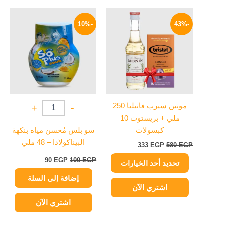
السعر
السعر
السعر
السعر
هناك
الأصلي
الحالي
الأصلي
الحالي
-10%
-43%
العديد
هو:
هو:
هو:
هو:
من
580 EGP.
333 EGP.
100 EGP.
90 EGP.
الأشكال
المختلفة
لهذا
المنتج.
يمكن
مونين سيرب فانيليا 250
+
-
اختيار
ملي + بريستوت 10
الخيارات
كبسولات
سو بلس مُحسن مياه بنكهة
على
البيناكولادا – 48 ملي
333
EGP
580
EGP
صفحة
المنتج
90
EGP
100
EGP
تحديد أحد الخيارات
إضافة إلى السلة
اشتري الآن
اشتري الآن