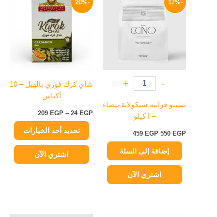
-20%
-17%
العديد
هو:
هو:
من
550 EGP.
459 EGP.
من
خلال
الأشكال
المختلفة
لهذا
المنتج.
يمكن
+
-
شاي كرك فوري بالهيل – 10
اختيار
أكياس
الخيارات
تشينو فرابيه شيكولاتة بيضاء
على
209
EGP
–
24
EGP
– ا كيلو
صفحة
تحديد أحد الخيارات
المنتج
459
EGP
550
EGP
إضافة إلى السلة
اشتري الآن
اشتري الآن