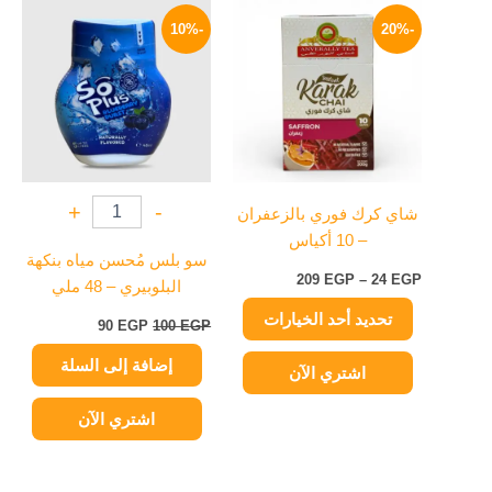
نطاق
السعر
السعر
هناك
السعر:
الأصلي
الحالي
-10%
-20%
العديد
من
هو:
هو:
من
100 EGP.
90 EGP.
خلال
الأشكال
المختلفة
لهذا
المنتج.
يمكن
+
-
شاي كرك فوري بالزعفران
اختيار
– 10 أكياس
الخيارات
سو بلس مُحسن مياه بنكهة
على
209
EGP
–
24
EGP
البلوبيري – 48 ملي
صفحة
تحديد أحد الخيارات
المنتج
90
EGP
100
EGP
إضافة إلى السلة
اشتري الآن
اشتري الآن