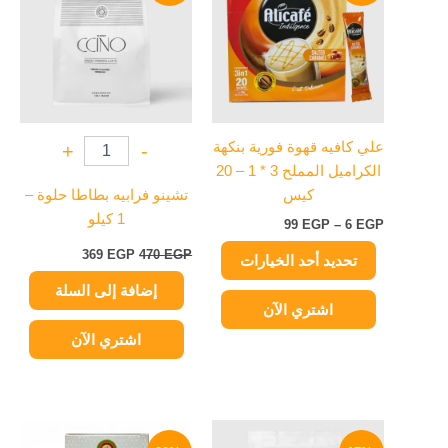
من
470 EGP.
369 EGP.
خلال
الأشكال
المختلفة
لهذا
المنتج.
يمكن
علي كافيه قهوة فورية بنكهة
+
-
اختيار
الكراميل المملح 3 * 1 – 20
الخيارات
كيس
تشينو فرابيه بطاطا حلوة –
على
1 كيلو
99
EGP
–
6
EGP
صفحة
المنتج
369
EGP
470
EGP
تحديد أحد الخيارات
إضافة إلى السلة
اشتري الآن
اشتري الآن
السعر
السعر
نطاق
هناك
الأصلي
الحالي
السعر: