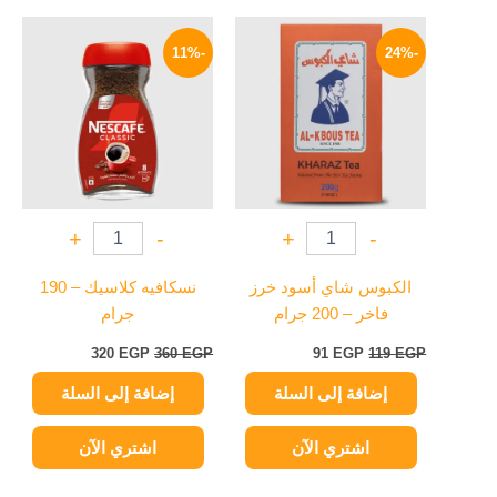
السعر
السعر
السعر
السعر
الأصلي
الحالي
الأصلي
الحالي
-11%
-24%
هو:
هو:
هو:
هو:
320 EGP.
360 EGP.
91 EGP.
119 EGP.
+
-
+
-
الكبوس شاي أسود خرز
نسكافيه كلاسيك – 190
فاخر – 200 جرام
جرام
320
EGP
360
EGP
91
EGP
119
EGP
إضافة إلى السلة
إضافة إلى السلة
اشتري الآن
اشتري الآن