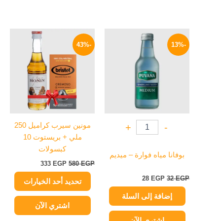
السعر
السعر
السعر
السعر
هناك
الأصلي
الحالي
الأصلي
الحالي
-43%
-13%
العديد
هو:
هو:
هو:
هو:
32 EGP.
28 EGP.
من
580 EGP.
333 EGP.
الأشكال
المختلفة
لهذا
المنتج.
يمكن
مونين سيرب كراميل 250
+
-
اختيار
ملي + بريستوت 10
الخيارات
كبسولات
على
بوفانا مياه فوارة – ميديم
333
EGP
580
EGP
صفحة
المنتج
28
EGP
32
EGP
تحديد أحد الخيارات
إضافة إلى السلة
اشتري الآن
اشتري الآن