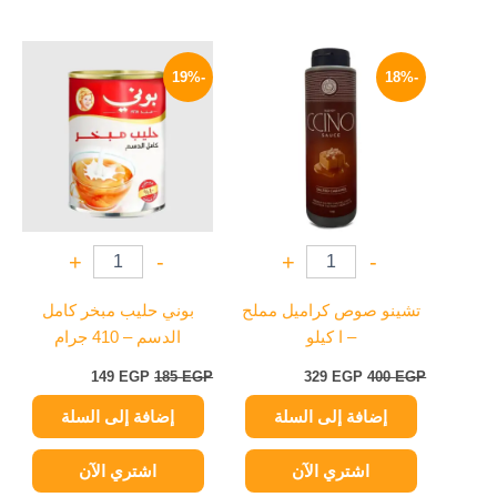
السعر
السعر
السعر
السعر
الأصلي
الحالي
الأصلي
الحالي
-19%
-18%
هو:
هو:
هو:
هو:
149 EGP.
185 EGP.
329 EGP.
400 EGP.
+
-
+
-
تشينو صوص كراميل مملح
بوني حليب مبخر كامل
– ا كيلو
الدسم – 410 جرام
149
EGP
185
EGP
329
EGP
400
EGP
إضافة إلى السلة
إضافة إلى السلة
اشتري الآن
اشتري الآن