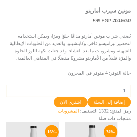
مونين سيرب أماريتو
599
EGP
700
EGP
يُضفي شراب مونين أمارتو مذاقًا حلوًا ومرًا، ويمكن استخدامه
لتحضير تيراميسو فاخر، وكابتشينو، والعديد من الحلويات الإيطالية
الشهية، ومشروبات ما بعد العشاء. وقد جعلت نكهة اللوز الحلوة
والمرّة قليلاً من الأماريتو مشروبًا مفضلًا في المقاهي العالمية.
حالة التوفر:
4 متوفر في المخزون
إضافة إلى السلة
اشتري الآن
رمز المنتج:
1332
التصنيف:
المشروبات
منتجات ذات صلة
السعر
السعر
السعر
السعر
الأصلي
الحالي
الأصلي
الحالي
-16%
-34%
هو:
هو:
هو:
هو: