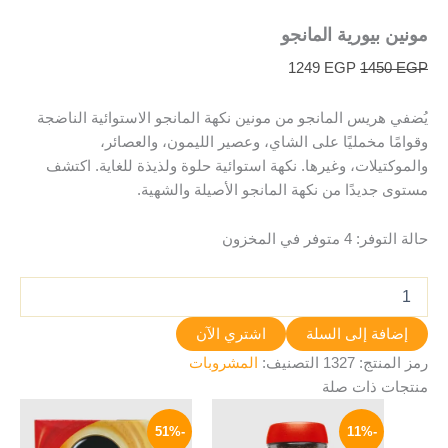
مونين بيورية المانجو
1249
EGP
1450
EGP
يُضفي هريس المانجو من مونين نكهة المانجو الاستوائية الناضجة
وقوامًا مخمليًا على الشاي، وعصير الليمون، والعصائر،
والموكتيلات، وغيرها. نكهة استوائية حلوة ولذيذة للغاية. اكتشف
مستوى جديدًا من نكهة المانجو الأصيلة والشهية.
حالة التوفر:
4 متوفر في المخزون
إضافة إلى السلة
اشتري الآن
رمز المنتج:
1327
التصنيف:
المشروبات
منتجات ذات صلة
السعر
السعر
نطاق
هناك
الأصلي
الحالي
السعر:
-51%
-11%
العديد
هو:
هو:
من