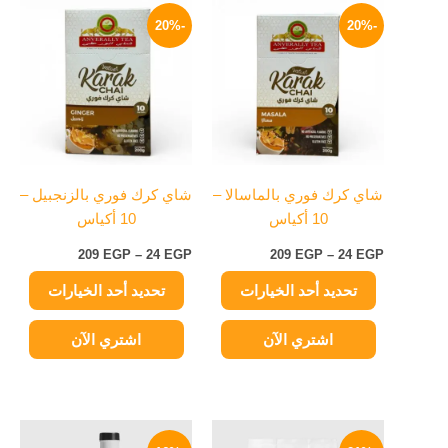
نطاق
نطاق
هناك
هناك
السعر:
السعر:
-20%
-20%
العديد
العديد
من
من
من
من
خلال
خلال
الأشكال
الأشكال
المختلفة
المختلفة
لهذا
لهذا
المنتج.
المنتج.
يمكن
يمكن
شاي كرك فوري بالماسالا –
شاي كرك فوري بالزنجبيل –
اختيار
اختيار
10 أكياس
10 أكياس
الخيارات
الخيارات
على
على
209
EGP
–
24
EGP
209
EGP
–
24
EGP
صفحة
صفحة
تحديد أحد الخيارات
تحديد أحد الخيارات
المنتج
المنتج
اشتري الآن
اشتري الآن
السعر
السعر
السعر
السعر
الأصلي
الحالي
الأصلي
الحالي