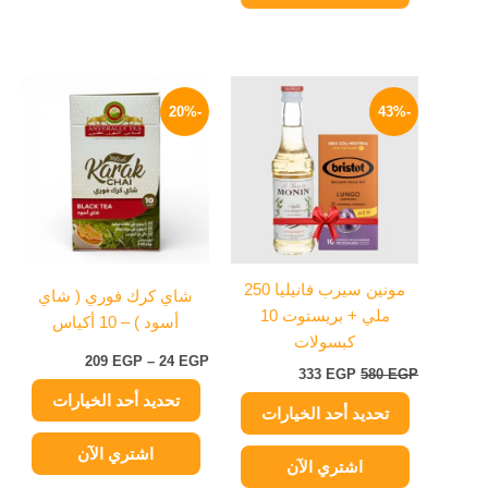
السعر
السعر
نطاق
هناك
هناك
الأصلي
الحالي
السعر:
-20%
-43%
العديد
العديد
هو:
هو:
من
من
580 EGP.
333 EGP.
من
خلال
الأشكال
الأشكال
المختلفة
المختلفة
لهذا
لهذا
المنتج.
المنتج.
يمكن
يمكن
مونين سيرب فانيليا 250
شاي كرك فوري ( شاي
اختيار
اختيار
ملي + بريستوت 10
أسود ) – 10 أكياس
الخيارات
الخيارات
كبسولات
على
على
209
EGP
–
24
EGP
333
EGP
580
EGP
صفحة
صفحة
تحديد أحد الخيارات
المنتج
المنتج
تحديد أحد الخيارات
اشتري الآن
اشتري الآن