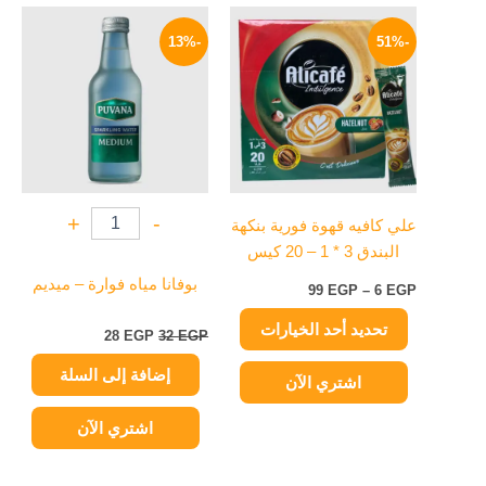
نطاق
السعر
السعر
هناك
السعر:
الأصلي
الحالي
-13%
-51%
العديد
من
هو:
هو:
من
32 EGP.
28 EGP.
خلال
الأشكال
المختلفة
لهذا
المنتج.
يمكن
+
-
علي كافيه قهوة فورية بنكهة
اختيار
البندق 3 * 1 – 20 كيس
الخيارات
على
بوفانا مياه فوارة – ميديم
99
EGP
–
6
EGP
صفحة
تحديد أحد الخيارات
المنتج
28
EGP
32
EGP
إضافة إلى السلة
اشتري الآن
اشتري الآن