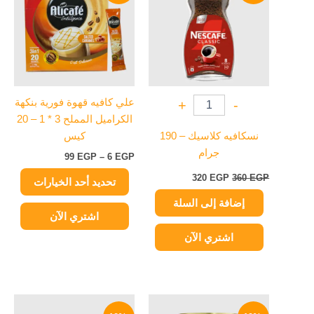
360 EGP.
320 EGP.
من
خلال
الأشكال
المختلفة
لهذا
المنتج.
يمكن
علي كافيه قهوة فورية بنكهة
+
-
اختيار
الكراميل المملح 3 * 1 – 20
الخيارات
نسكافيه كلاسيك – 190
كيس
على
جرام
99
EGP
–
6
EGP
صفحة
المنتج
320
EGP
360
EGP
تحديد أحد الخيارات
إضافة إلى السلة
اشتري الآن
اشتري الآن
السعر
السعر
السعر
السعر
الأصلي
الحالي
الأصلي
الحالي