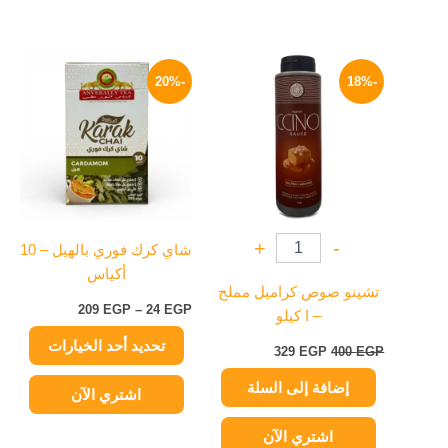
السعر
السعر
نطاق
هناك
الأصلي
الحالي
السعر:
-20%
-18%
العديد
هو:
هو:
من
400 EGP.
329 EGP.
من
خلال
الأشكال
المختلفة
لهذا
المنتج.
يمكن
+
-
شاي كرك فوري بالهيل – 10
اختيار
أكياس
الخيارات
تشينو صوص كراميل مملح
على
209
EGP
–
24
EGP
– ا كيلو
صفحة
تحديد أحد الخيارات
المنتج
329
EGP
400
EGP
إضافة إلى السلة
اشتري الآن
اشتري الآن