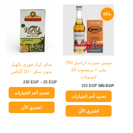
السعر
السعر
نطاق
هناك
هناك
الأصلي
الحالي
السعر:
-43%
العديد
العديد
هو:
هو:
من
من
580 EGP.
333 EGP.
من
خلال
الأشكال
الأشكال
المختلفة
المختلفة
لهذا
لهذا
المنتج.
المنتج.
يمكن
يمكن
مونين سيرب كراميل 250
شاي كرك فوري بالهيل
اختيار
اختيار
ملي + بريستوت 10
بدون سكر – 10 أكياس
الخيارات
الخيارات
كبسولات
على
على
230
EGP
–
25
EGP
333
EGP
580
EGP
صفحة
صفحة
تحديد أحد الخيارات
المنتج
المنتج
تحديد أحد الخيارات
اشتري الآن
اشتري الآن