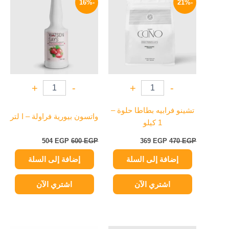
-16%
-21%
هو:
هو:
هو:
هو:
504 EGP.
600 EGP.
369 EGP.
470 EGP.
+
-
+
-
تشينو فرابيه بطاطا حلوة –
واتسون بيورية فراولة – ا لتر
1 كيلو
504
EGP
600
EGP
369
EGP
470
EGP
إضافة إلى السلة
إضافة إلى السلة
اشتري الآن
اشتري الآن