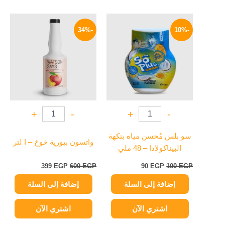
السعر
السعر
السعر
السعر
الأصلي
الحالي
الأصلي
الحالي
-34%
-10%
هو:
هو:
هو:
هو:
399 EGP.
600 EGP.
90 EGP.
100 EGP.
+
-
+
-
سو بلس مُحسن مياه بنكهة
واتسون بيورية خوخ – ا لتر
البيناكولادا – 48 ملي
399
EGP
600
EGP
90
EGP
100
EGP
إضافة إلى السلة
إضافة إلى السلة
اشتري الآن
اشتري الآن