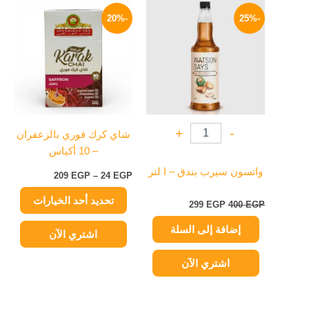
السعر
السعر
نطاق
هناك
الأصلي
الحالي
السعر:
-20%
-25%
العديد
هو:
هو:
من
400 EGP.
299 EGP.
من
خلال
الأشكال
المختلفة
لهذا
المنتج.
يمكن
+
-
شاي كرك فوري بالزعفران
اختيار
– 10 أكياس
الخيارات
على
واتسون سيرب بندق – ا لتر
209
EGP
–
24
EGP
صفحة
تحديد أحد الخيارات
المنتج
299
EGP
400
EGP
إضافة إلى السلة
اشتري الآن
اشتري الآن