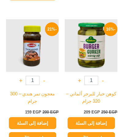
السعر
السعر
السعر
السعر
الأصلي
الحالي
الأصلي
الحالي
-21%
-16%
هو:
هو:
هو:
هو:
159 EGP.
200 EGP.
209 EGP.
250 EGP.
+
-
+
-
كوهن خيار للبرجر ألماني –
معجون تمر هندي – 300
320 جرام
جرام
159
EGP
200
EGP
209
EGP
250
EGP
إضافة إلى السلة
إضافة إلى السلة