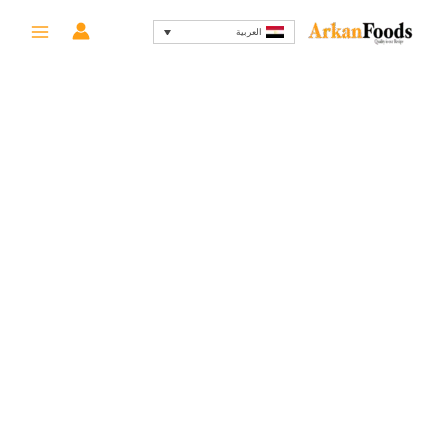
خطي
السعر
السعر
-38%
العربية
لى
الأصلي
الحالي
لمحتوى
هو:
هو:
109 EGP.
175 EGP.