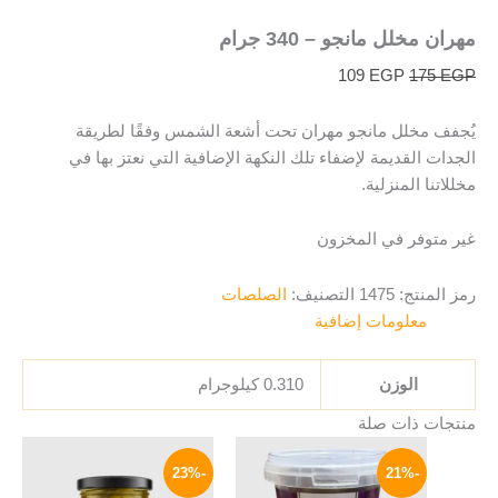
مهران مخلل مانجو – 340 جرام
109
EGP
175
EGP
يُجفف مخلل مانجو مهران تحت أشعة الشمس وفقًا لطريقة
الجدات القديمة لإضفاء تلك النكهة الإضافية التي نعتز بها في
مخللاتنا المنزلية.
غير متوفر في المخزون
رمز المنتج:
1475
التصنيف:
الصلصات
معلومات إضافية
الوزن
0.310 كيلوجرام
منتجات ذات صلة
السعر
السعر
السعر
السعر
الأصلي
الحالي
الأصلي
الحالي
-23%
-21%
هو:
هو:
هو:
هو: