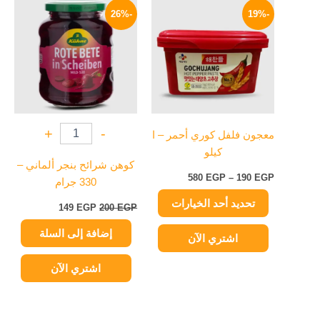
السعر:
الأصلي
الحالي
-26%
-19%
العديد
من
هو:
هو:
من
200 EGP.
149 EGP.
خلال
الأشكال
المختلفة
لهذا
المنتج.
يمكن
+
-
معجون فلفل كوري أحمر – ا
اختيار
كيلو
الخيارات
كوهن شرائح بنجر ألماني –
على
580
EGP
–
190
EGP
330 جرام
صفحة
تحديد أحد الخيارات
المنتج
149
EGP
200
EGP
إضافة إلى السلة
اشتري الآن
اشتري الآن