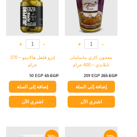
50 EGP.
65 EGP.
209 EGP.
265 EGP.
+
-
+
-
معجون كاري ماسامان
إنزو فلفل هالابينو – 370
تايلاندي – 400 جرام
جرام
50
EGP
65
EGP
209
EGP
265
EGP
إضافة إلى السلة
إضافة إلى السلة
اشتري الآن
اشتري الآن
السعر
السعر
السعر
السعر
الأصلي
الحالي
الأصلي
الحالي
-16%
-20%