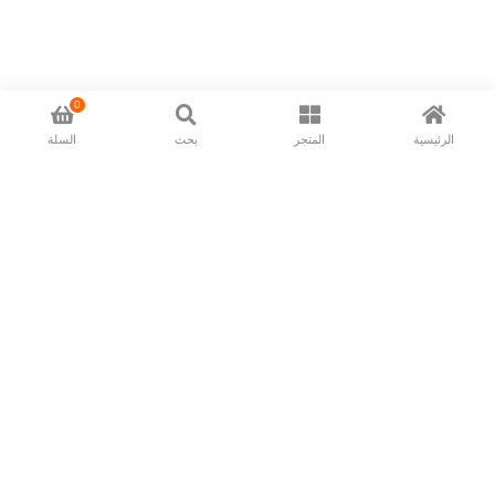
0
الرئيسية
المتجر
بحث
السلة
Now available in all ios & android devices
About Us
Shipping Policy
Deliver/Return
Contact Us