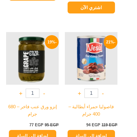
اشتري الآن
السعر
السعر
السعر
السعر
الأصلي
الحالي
الأصلي
الحالي
-19%
-21%
هو:
هو:
هو:
هو:
77 EGP.
95 EGP.
94 EGP.
119 EGP.
+
-
+
-
فاصوليا حمراء أيطالية –
إنزو ورق عنب فاخر – 680
400 جرام
جرام
77
EGP
95
EGP
94
EGP
119
EGP
إضافة إلى السلة
إضافة إلى السلة