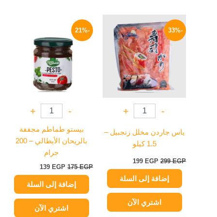
السعر
السعر
السعر
السعر
الأصلي
الحالي
الأصلي
الحالي
-21%
-33%
هو:
هو:
هو:
هو:
139 EGP.
175 EGP.
199 EGP.
299 EGP.
+
-
+
-
بيستو طماطم مجففة
ياس جاردن مخلل زنجبيل –
بالريحان الأيطالي – 200
1.5 كيلو
جرام
199
EGP
299
EGP
139
EGP
175
EGP
إضافة إلى السلة
إضافة إلى السلة
اشتري الآن
اشتري الآن