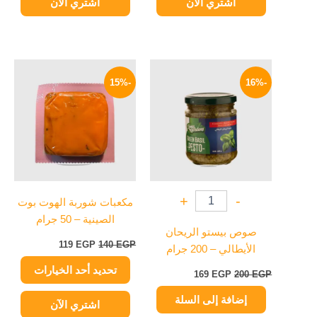
اشتري الآن
اشتري الآن
السعر
السعر
السعر
السعر
هناك
الأصلي
الحالي
الأصلي
الحالي
-15%
-16%
العديد
هو:
هو:
هو:
هو:
200 EGP.
169 EGP.
من
140 EGP.
119 EGP.
الأشكال
المختلفة
لهذا
المنتج.
يمكن
+
-
مكعبات شوربة الهوت بوت
اختيار
الصينية – 50 جرام
الخيارات
صوص بيستو الريحان
على
119
EGP
140
EGP
الأيطالي – 200 جرام
صفحة
تحديد أحد الخيارات
المنتج
169
EGP
200
EGP
إضافة إلى السلة
اشتري الآن