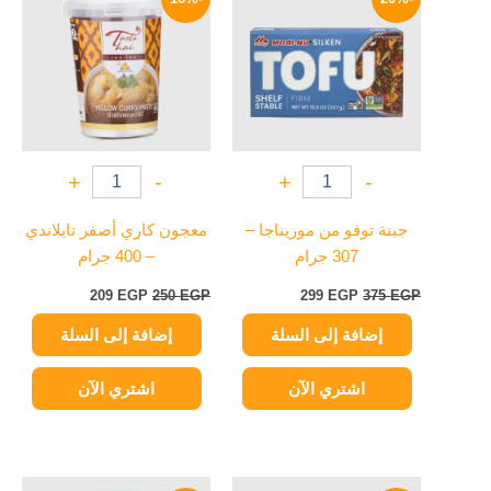
هو:
هو:
هو:
هو:
209 EGP.
250 EGP.
299 EGP.
375 EGP.
+
-
+
-
جبنة توفو من موريناجا –
معجون كاري أصفر تايلاندي
307 جرام
– 400 جرام
209
EGP
250
EGP
299
EGP
375
EGP
إضافة إلى السلة
إضافة إلى السلة
اشتري الآن
اشتري الآن
نطاق
السعر
السعر
هناك