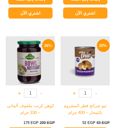
اشتري الآن
اشتري الآن
السعر
السعر
السعر
السعر
الأصلي
الحالي
الأصلي
الحالي
-26%
-20%
هو:
هو:
هو:
هو:
179 EGP.
200 EGP.
52 EGP.
65 EGP.
+
-
+
-
ثيو شرائح فطر المشروم
كوهن كرنب ملفوف ألماني
بالمحار – 400 جرام
– 330 جرام
179
EGP
200
EGP
52
EGP
65
EGP