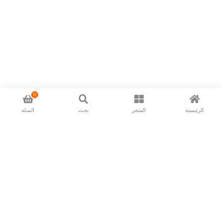
0
الرئيسية
المتجر
بحث
السلة
Now available in all ios & android devices
About Us