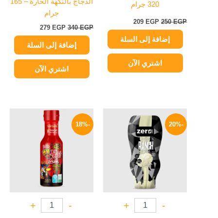
الدجاج بالنكهة الحارة – 165
320 جرام
جرام
209
EGP
250
EGP
279
EGP
340
EGP
إضافة إلى السلة
إضافة إلى السلة
اشتري الآن
اشتري الآن
السعر
السعر
السعر
السعر
الأصلي
الحالي
الأصلي
الحالي
-18%
-20%
هو:
هو:
هو:
هو:
279 EGP.
340 EGP.
169 EGP.
210 EGP.
+
-
+
-