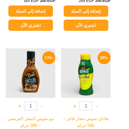
165
EGP
200
EGP
209
EGP
250
EGP
إضافة إلى السلة
إضافة إلى السلة
اشتري الآن
اشتري الآن
السعر
السعر
السعر
السعر
الأصلي
الحالي
الأصلي
الحالي
-13%
-18%
هو:
هو:
هو:
هو:
39 EGP.
45 EGP.
164 EGP.
200 EGP.
+
-
+
-
هاداي صوص محار فاخر –
ثيو صوص البصل الفرنسي
590 جرام
– 300 جرام