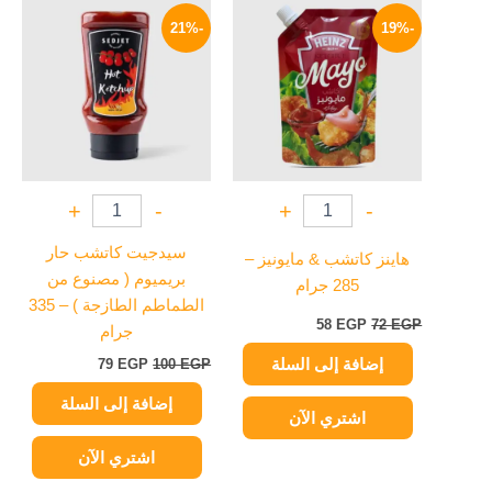
السعر
السعر
السعر
السعر
الأصلي
الحالي
الأصلي
الحالي
-21%
-19%
هو:
هو:
هو:
هو:
79 EGP.
100 EGP.
58 EGP.
72 EGP.
+
-
+
-
سيدجيت كاتشب حار
هاينز كاتشب & مايونيز –
بريميوم ( مصنوع من
285 جرام
الطماطم الطازجة ) – 335
58
EGP
72
EGP
جرام
إضافة إلى السلة
79
EGP
100
EGP
إضافة إلى السلة
اشتري الآن
اشتري الآن