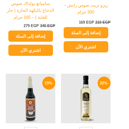
ساميانغ بولداك صوص
زيرو تريت صوص رانش –
الدجاج بالنكهة الحارة ( حار
300 جرام
للغاية ) – 165 جرام
169
EGP
210
EGP
279
EGP
340
EGP
إضافة إلى السلة
إضافة إلى السلة
اشتري الآن
اشتري الآن
السعر
السعر
السعر
السعر
الأصلي
الحالي
الأصلي
الحالي
-15%
-22%
هو:
هو:
هو:
هو:
140 EGP.
165 EGP.
129 EGP.
165 EGP.