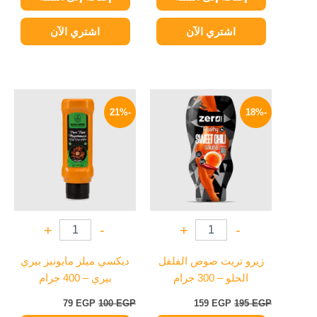
اشتري الآن
اشتري الآن
السعر
السعر
السعر
السعر
الأصلي
الحالي
الأصلي
الحالي
-21%
-18%
هو:
هو:
هو:
هو:
79 EGP.
100 EGP.
159 EGP.
195 EGP.
+
-
+
-
زيرو تريت صوص الفلفل
ديكسي ميلز مايونيز بيري
الحلو – 300 جرام
بيري – 400 جرام
79
EGP
100
EGP
159
EGP
195
EGP