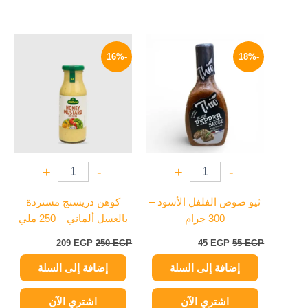
السعر
السعر
السعر
السعر
الأصلي
الحالي
الأصلي
الحالي
-16%
-18%
هو:
هو:
هو:
هو:
209 EGP.
250 EGP.
45 EGP.
55 EGP.
+
-
+
-
ثيو صوص الفلفل الأسود –
كوهن دريسنج مستردة
300 جرام
بالعسل ألماني – 250 ملي
209
EGP
250
EGP
45
EGP
55
EGP
إضافة إلى السلة
إضافة إلى السلة
اشتري الآن
اشتري الآن