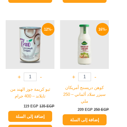
السعر
السعر
السعر
السعر
الأصلي
الحالي
الأصلي
الحالي
-12%
-16%
هو:
هو:
هو:
هو:
119 EGP.
135 EGP.
209 EGP.
250 EGP.
+
-
+
-
كوهن دريسنج أمريكان
ثيو كريمة جوز الهند من
سيزر سلاد ألماني – 250
تايلاند – 400 جرام
ملي
119
EGP
135
EGP
209
EGP
250
EGP
إضافة إلى السلة
إضافة إلى السلة