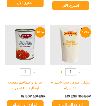
اشتري الآن
اشتري الآن
السعر
السعر
السعر
السعر
الأصلي
الحالي
الأصلي
الحالي
-18%
-17%
هو:
هو:
هو:
هو:
82 EGP.
100 EGP.
249 EGP.
300 EGP.
+
-
+
-
ميلكانا صوص جبنة شيدر –
جرانورو طماطم مقطعة
900 جرام
أيطالية – 400 جرام
82
EGP
100
EGP
249
EGP
300
EGP
إضافة إلى السلة
إضافة إلى السلة