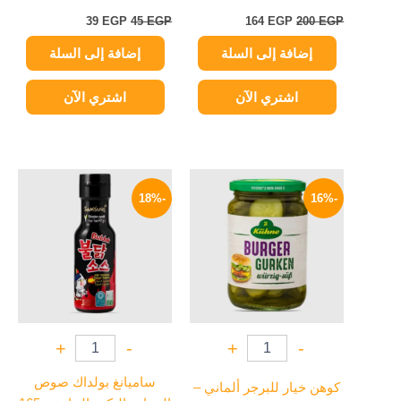
39
EGP
45
EGP
164
EGP
200
EGP
إضافة إلى السلة
إضافة إلى السلة
اشتري الآن
اشتري الآن
السعر
السعر
السعر
السعر
الأصلي
الحالي
الأصلي
الحالي
-18%
-16%
هو:
هو:
هو:
هو:
279 EGP.
340 EGP.
209 EGP.
250 EGP.
+
-
+
-
ساميانغ بولداك صوص
كوهن خيار للبرجر ألماني –