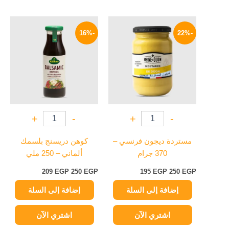
السعر
السعر
السعر
السعر
الأصلي
الحالي
الأصلي
الحالي
-16%
-22%
هو:
هو:
هو:
هو:
209 EGP.
250 EGP.
195 EGP.
250 EGP.
+
-
+
-
مستردة ديجون فرنسي –
كوهن دريسنج بلسمك
370 جرام
ألماني – 250 ملي
209
EGP
250
EGP
195
EGP
250
EGP
إضافة إلى السلة
إضافة إلى السلة
اشتري الآن
اشتري الآن