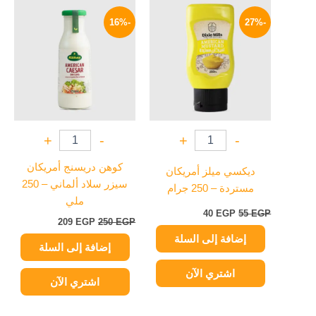
السعر
السعر
السعر
السعر
الأصلي
الحالي
الأصلي
الحالي
-16%
-27%
هو:
هو:
هو:
هو:
209 EGP.
250 EGP.
40 EGP.
55 EGP.
+
-
+
-
كوهن دريسنج أمريكان
ديكسي ميلز أمريكان
سيزر سلاد ألماني – 250
مستردة – 250 جرام
ملي
40
EGP
55
EGP
209
EGP
250
EGP
إضافة إلى السلة
إضافة إلى السلة
اشتري الآن
اشتري الآن