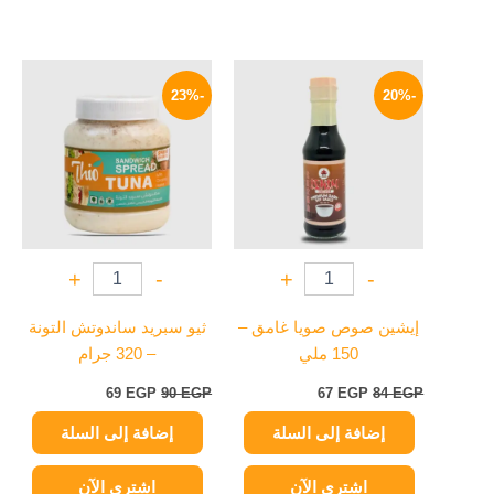
السعر
السعر
السعر
السعر
الأصلي
الحالي
الأصلي
الحالي
-23%
-20%
هو:
هو:
هو:
هو:
69 EGP.
90 EGP.
67 EGP.
84 EGP.
+
-
+
-
إيشين صوص صويا غامق –
ثيو سبريد ساندوتش التونة
150 ملي
– 320 جرام
69
EGP
90
EGP
67
EGP
84
EGP
إضافة إلى السلة
إضافة إلى السلة
اشتري الآن
اشتري الآن