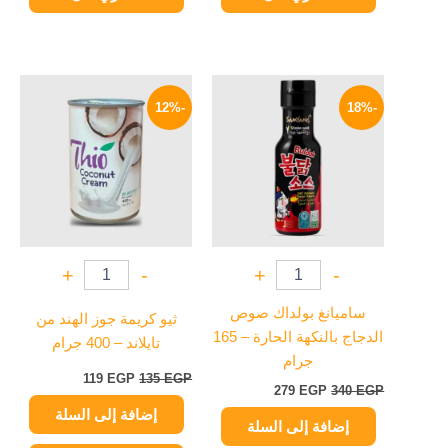
السعر
السعر
السعر
السعر
الأصلي
الحالي
الأصلي
الحالي
-12%
-18%
هو:
هو:
هو:
هو:
119 EGP.
135 EGP.
279 EGP.
340 EGP.
+
-
+
-
ساميانغ بولداك صوص
ثيو كريمة جوز الهند من
الدجاج بالنكهة الحارة – 165
تايلاند – 400 جرام
جرام
119
EGP
135
EGP
279
EGP
340
EGP
إضافة إلى السلة
إضافة إلى السلة