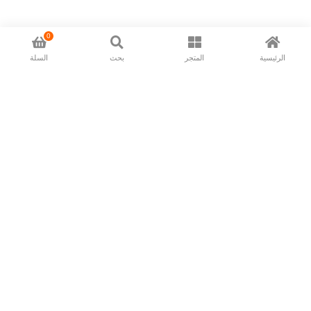
0
الرئيسية
المتجر
بحث
السلة
Now available in all ios & android devices
About Us
Shipping Policy
Deliver/Return
Contact Us
Privacy Policy
Terms and Conditions