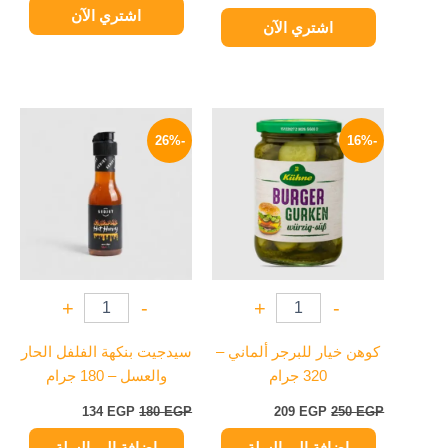
اشتري الآن
اشتري الآن
السعر
السعر
السعر
السعر
الأصلي
الحالي
الأصلي
الحالي
-26%
-16%
هو:
هو:
هو:
هو:
134 EGP.
180 EGP.
209 EGP.
250 EGP.
+
-
+
-
كوهن خيار للبرجر ألماني –
سيدجيت بنكهة الفلفل الحار
320 جرام
والعسل – 180 جرام
134
EGP
180
EGP
209
EGP
250
EGP
إضافة إلى السلة
إضافة إلى السلة