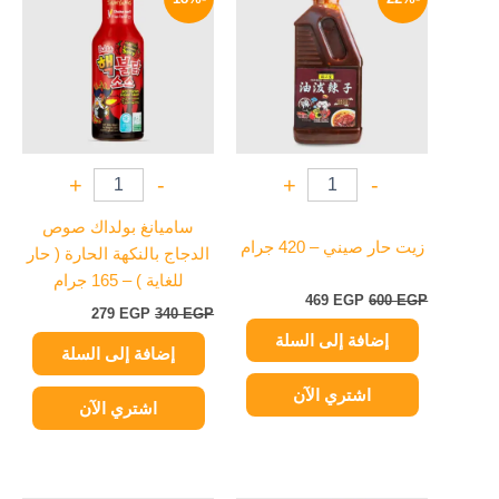
هو:
هو:
هو:
هو:
279 EGP.
340 EGP.
469 EGP.
600 EGP.
+
-
+
-
ساميانغ بولداك صوص
زيت حار صيني – 420 جرام
الدجاج بالنكهة الحارة ( حار
للغاية ) – 165 جرام
469
EGP
600
EGP
279
EGP
340
EGP
إضافة إلى السلة
إضافة إلى السلة
اشتري الآن
اشتري الآن