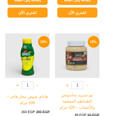
اشتري الآن
اشتري الآن
السعر
السعر
السعر
السعر
الأصلي
الحالي
الأصلي
الحالي
-18%
-18%
هو:
هو:
هو:
هو:
164 EGP.
200 EGP.
49 EGP.
60 EGP.
+
-
+
-
ثيو سبريد ساندوتش
هاداي صوص محار فاخر –
الطماطم المجففة
590 جرام
والأعشاب – 320 جرام
164
EGP
200
EGP
49
EGP
60
EGP