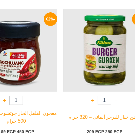
السعر
السعر
السعر
الأصلي
الحالي
الأصلي
-62%
هو:
هو:
هو:
450 EGP.
209 EGP.
250 EGP.
+
-
+
-
معجون الفلفل الحار جوتشوجا
 خيار للبرجر ألماني – 320 جرام
500 جرام
169
EGP
450
EGP
209
EGP
250
EGP