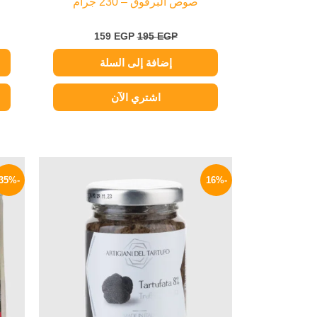
صوص البرقوق – 230 جرام
159
EGP
195
EGP
إضافة إلى السلة
اشتري الآن
السعر
السعر
الأصلي
الحالي
-35%
-16%
هو:
هو:
549 EGP.
650 EGP.