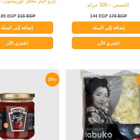
إنزو خيار مخلل كورنيشون – 720 جرا
الشمس – 300 جرام
185
EGP
215
EGP
144
EGP
170
EGP
إضافة إلى السلة
إضافة إلى السلة
اشتري الآن
اشتري الآن
السعر
السعر
السعر
ا
الأصلي
الحالي
الأصلي
ا
-15%
هو:
هو:
هو:
ه
P.
40 EGP.
229 EGP.
350 EGP.