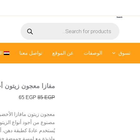
السعر
السعر
الأصلي
الحالي
Search
هو:
هو:
Products
65 EGP.
85 EGP.
search
تسوق
الوصفات
عن الموقع
تواصل معنا
ال
مفازا معجون زيتون أخضر ف
65
EGP
85
EGP
معجون زيتون مافازا الأخضر ا
مصنوع من أجود أنواع الزيتو
يُستخدم عادةً كطبقة دهن، أ
ولذيذة مع لمسة حموضة خفي