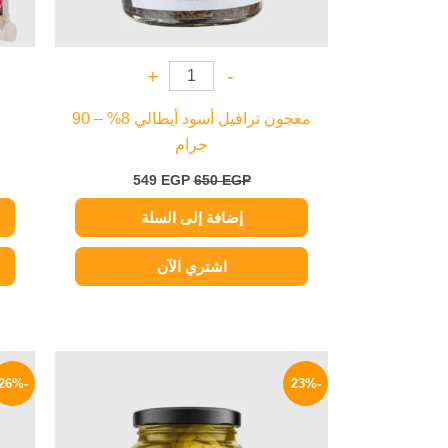
+
-
معجون ترافيل أسود أيطالي 8% – 90
جرام
549
EGP
650
EGP
إضافة إلى السلة
اشتري الآن
السعر
السعر
الأصلي
الحالي
-26%
-23%
هو:
هو:
50 EGP.
65 EGP.