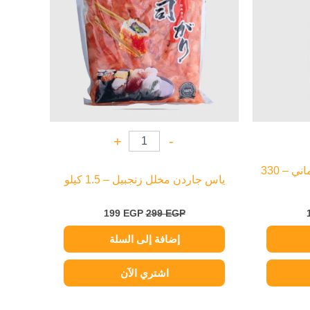
+
-
كوهن شرائح بصل للبرجر ألماني – 330
ياس جاردن مخلل زنجبيل – 1.5 كيلو
199
EGP
299
EGP
إضافة إلى السلة
اشتري الآن