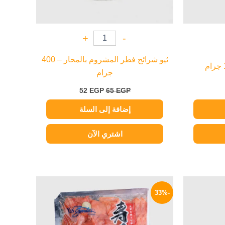
+
-
ثيو شرائح فطر المشروم بالمحار – 400
جرام
52
EGP
65
EGP
إضافة إلى السلة
اشتري الآن
السعر
السعر
السعر
الحالي
الأصلي
الحالي
-33%
هو:
هو:
هو:
199 EGP.
299 EGP.
169 EGP.