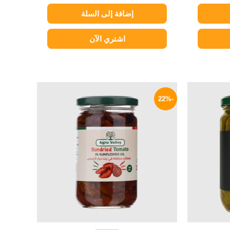
إضافة إلى السلة
اشتري الآن
لسعر
السعر
السعر
لحالي
الأصلي
الحالي
-22%
و:
هو:
هو:
94 EGP.
120 EGP.
77 EG