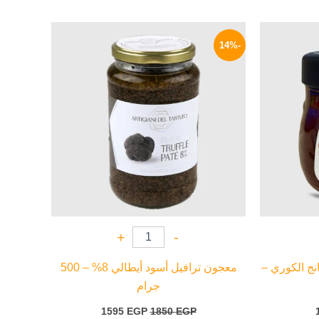
السعر
السعر
السعر
الحالي
الأصلي
الحالي
-14%
هو:
هو:
هو:
1595 EGP.
1850 EGP.
169 EGP.
+
-
نج الكوري –
معجون ترافيل أسود أيطالي 8% – 500
جرام
1595
EGP
1850
EGP