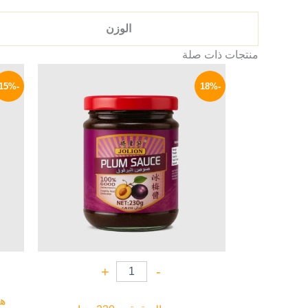
الوزن
منتجات ذات صلة
السعر
السعر
الأصلي
الحالي
-15%
-18%
هو:
هو:
159 EGP.
195 EGP.
+
-
هي