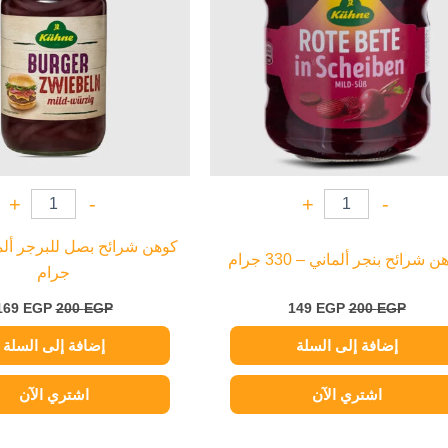
+
-
+
-
 شرائح بنجر ألماني – 330 جرام
جرام
169
EGP
200
EGP
149
EGP
200
EGP
إضافة إلى السلة
إضافة إلى السلة
اشتري الآن
اشتري الآن