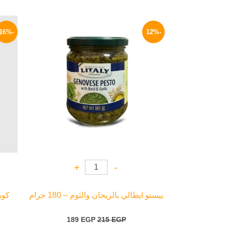
السعر
السعر
الأصلي
الحالي
-16%
-12%
هو:
هو:
189 EGP.
215 EGP.
+
-
بيستو ايطالي بالريحان والثوم – 180 جرام
كوهن
189
EGP
215
EGP