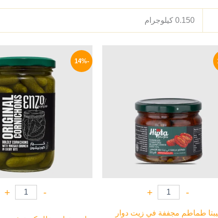
0.150 كيلوجرام
السعر
السعر
السعر
الأصلي
الحالي
الأصلي
-14%
هو:
هو:
هو:
215 EGP.
144 EGP.
170 EGP.
+
-
+
-
بتا طماطم مجففة في زيت دوار