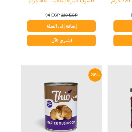
م
فاصوليا حمراء أيطالية – 400 جرام
94
EGP
119
EGP
إضافة إلى السلة
اشتري الآن
لسعر
السعر
السعر
لحالي
الأصلي
الحالي
-20%
و:
هو:
هو:
52 EGP.
65 EGP.
34 EG