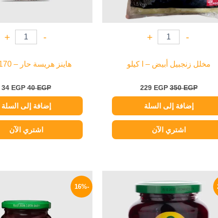
+
-
+
-
مخلل زنجبيل أبيض – ا كيلو
هاينز هريسة حار – 170 جرام
34
EGP
40
EGP
229
EGP
350
EGP
إضافة إلى السلة
إضافة إلى السلة
اشتري الآن
اشتري الآن
السعر
السعر
السعر
الأصلي
الحالي
الأصلي
-16%
هو:
هو:
هو:
200 EGP.
149 EGP.
200 EGP.