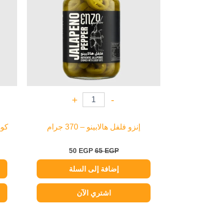
+
-
إنزو فلفل هالابينو – 370 جرام
كوهن
50
EGP
65
EGP
إضافة إلى السلة
اشتري الآن