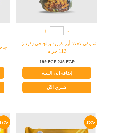
+
-
توبوكي كعكة أرز كورية بولجاجي (كوب) –
جاجان
113 جرام
199
EGP
235
EGP
إضافة إلى السلة
اشتري الآن
السعر
السعر
الأصلي
الحالي
-17%
-15%
هو:
هو:
234 EGP.
275 EGP.