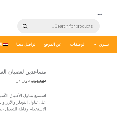
كمية
السعر
السعر
مساعدين
الأصلي
الحالي
لعصيان
Search
هو:
هو:
السوشي
Products
17 EGP.
25 EGP.
5
search
قطع
تسوق
الوصفات
عن الموقع
تواصل معنا
ال
مساعدين لعصيان السوشي
17
EGP
25
EGP
استمتع بتناول الأطباق الآس
على تناول النودلز والأرز وا
الاستخدام وقابلة للتعديل 