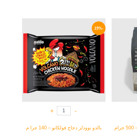
السعر
السعر
السعر
الحالي
الأصلي
الحالي
-19%
هو:
هو:
هو:
114 EGP.
140 EGP.
129 EGP.
+
-
م
بالدو نوودلز دجاج فولكانو – 140 جرا م