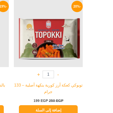
السعر
السعر
الأصلي
الحالي
-19%
-20%
هو:
هو:
199 EGP.
250 EGP.
+
-
توبوكي كعكة أرز كورية بنكهة أصلية – 133
جرام
199
EGP
250
EGP
إضافة إلى السلة