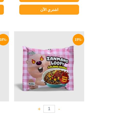
اشتري الآن
السعر
السعر
الأصلي
الحالي
-18%
-19%
هو:
هو:
114 EGP.
140 EGP.
+
-