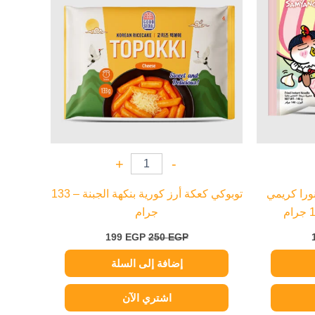
+
-
نورا كريمي
توبوكي كعكة أرز كورية بنكهة الجبنة – 133
جرام
199
EGP
250
EGP
إضافة إلى السلة
اشتري الآن