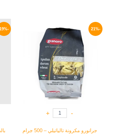
السعر
السعر
الأصلي
الحالي
-19%
-21%
هو:
هو:
119 EGP.
150 EGP.
+
-
جرانورو مكرونة تالياتيلي – 500 جرام
بالد