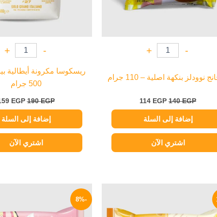
+
-
+
-
ريسكوسا مكرونة أيطالية بين
ج نوودلز بنكهة اصلية – 110 جرام
500 جرام
159
EGP
190
EGP
114
EGP
140
EGP
إضافة إلى السلة
إضافة إلى السلة
اشتري الآن
اشتري الآن
السعر
السعر
السعر
الأصلي
الحالي
الأصلي
-8%
هو:
هو:
هو:
140 EGP.
129 EGP.
155 EGP.