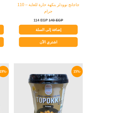
جاجانج نوودلز بنكهة حارة للغاية – 110
جرام
114
EGP
140
EGP
إضافة إلى السلة
اشتري الآن
السعر
السعر
الأصلي
الحالي
-19%
-15%
هو:
هو:
199 EGP.
235 EGP.