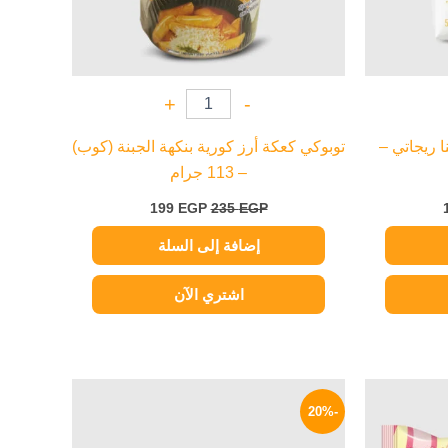
+
-
ا ريجاتي –
توبوكي كعكة أرز كورية بنكهة الجبنة (كوب)
– 113 جرام
199
EGP
235
EGP
إضافة إلى السلة
اشتري الآن
السعر
السعر
السعر
الحالي
الأصلي
الحالي
-20%
هو:
هو:
هو:
199 EGP.
250 EGP.
129 EGP.