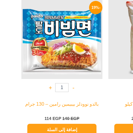
السعر
السعر
السعر
الحالي
الأصلي
الحالي
-19%
هو:
هو:
هو:
114 EGP.
140 EGP.
270 EGP.
+
-
كيلو
بالدو نوودلز بيبيمين رامين – 130 جرام
114
EGP
140
EGP
إضافة إلى السلة