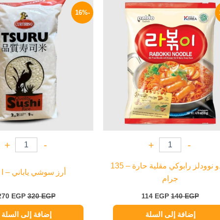
السعر
السعر
السعر
الأصلي
الحالي
الأصلي
-16%
هو:
هو:
هو:
320 EGP.
114 EGP.
140 EGP.
+
-
+
-
بالدو نوودلز رابوكي مقلية حارة – 135
أرز سوشي ياباني – ا 
جرام
270
EGP
320
EGP
114
EGP
140
EGP
إضافة إلى السلة
إضافة إلى السلة