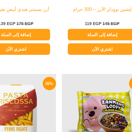
إيشين نوودلز الأرز – 300 جرام
أرز بسمتي هندي أبيض نقي 
139
EGP
175
EGP
119
EGP
145
EGP
إضافة إلى السلة
إضافة إلى السلة
اشتري الآن
اشتري الآن
السعر
السعر
السعر
الأصلي
الحالي
الأصلي
-16%
هو:
هو:
هو:
190 EGP.
114 EGP.
140 EGP.