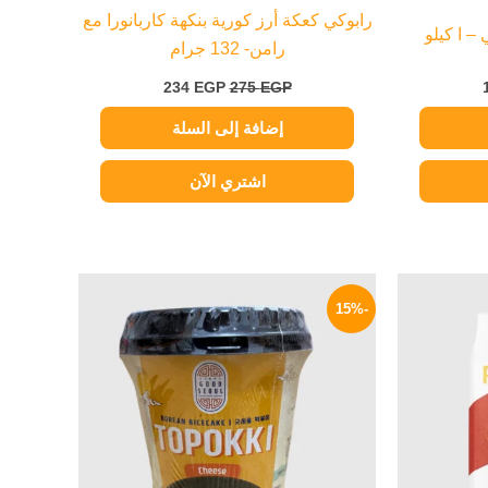
رابوكي كعكة أرز كورية بنكهة كاربانورا مع
– ا كيلو
رامن- 132 جرام
234
EGP
275
EGP
إضافة إلى السلة
اشتري الآن
السعر
السعر
السعر
الحالي
الأصلي
الحالي
-15%
هو:
هو:
هو:
199 EGP.
235 EGP.
159 EGP.