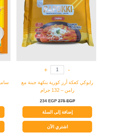
+
-
رابوكي كعكة أرز كورية بنكهة جبنة مع
ساميا
رامن – 132 جرام
234
EGP
275
EGP
إضافة إلى السلة
اشتري الآن