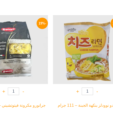
السعر
السعر
السعر
الأصلي
الحالي
الأصلي
-19%
هو:
هو:
هو:
160 EGP.
114 EGP.
140 EGP.
+
-
+
-
و نوودلز بنكهة الجبنة – 111 جرام
جرانورو مكرونة فيتوتشيني – 500 جرا