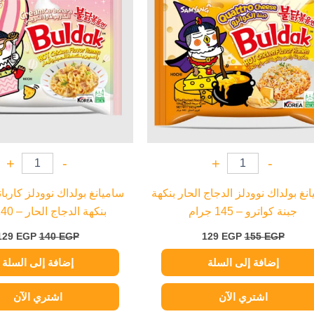
+
-
+
-
نغ بولداك نوودلز الدجاج الحار بنكهة
ساميانغ بولداك نوودلز كاربا
جبنة كواترو – 145 جرام
بنكهة الدجاج الحار – 140 جرام
129
EGP
140
EGP
129
EGP
155
EGP
إضافة إلى السلة
إضافة إلى السلة
اشتري الآن
اشتري الآن