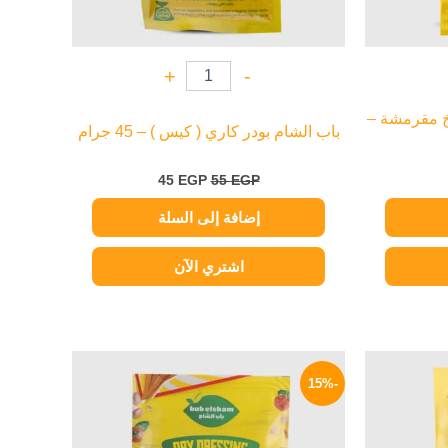
+
-
خ مقرمشة –
باب الشام بودر كاري ( كيس ) – 45 جرام
45
EGP
55
EGP
إضافة إلى السلة
اشتري الآن
لسعر
السعر
السعر
لحالي
الأصلي
الحالي
-15%
و:
هو:
هو:
17 EGP.
20 EGP.
30 EG