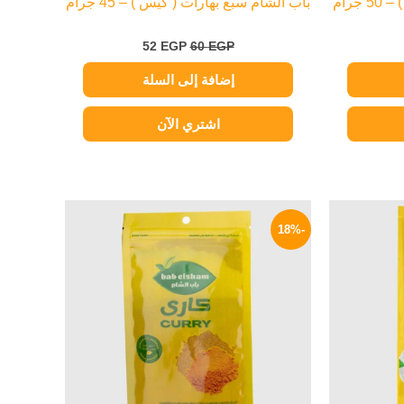
جرام
باب الشام سبع بهارات ( كيس ) – 45 جرام
52
EGP
60
EGP
إضافة إلى السلة
اشتري الآن
لسعر
السعر
السعر
لحالي
الأصلي
الحالي
-18%
و:
هو:
هو:
45 EGP.
55 EGP.
35 EG