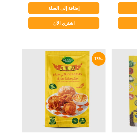
إضافة إلى السلة
اشتري الآن
لسعر
السعر
السعر
لحالي
الأصلي
الحالي
-13%
و:
هو:
هو:
35 EGP.
40 EGP.
17 EG