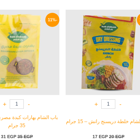
السعر
السعر
السعر
ا
الأصلي
الحالي
الأصلي
ا
-11%
هو:
هو:
هو:
ه
P.
35 EGP.
17 EGP.
20 EGP.
+
-
+
-
باب الشام بهارات كبدة مصري
شام خلطة دريسنج رانش – 15 جرام
35 جرام
31
EGP
35
EGP
17
EGP
20
EGP