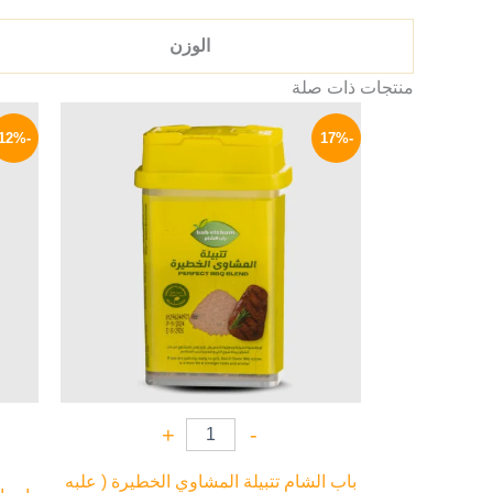
الوزن
منتجات ذات صلة
السعر
السعر
الأصلي
الحالي
-12%
-17%
هو:
هو:
62 EGP.
75 EGP.
+
-
باب الشام تتبيلة المشاوي الخطيرة ( علبه