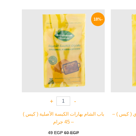
لسعر
السعر
السعر
لحالي
الأصلي
الحالي
-18%
و:
هو:
هو:
49 EGP.
60 EGP.
31 EG
+
-
 ( كيس ) –
باب الشام بهارات الكبسة الأصلية ( كيس )
– 45 جرام
49
EGP
60
EGP