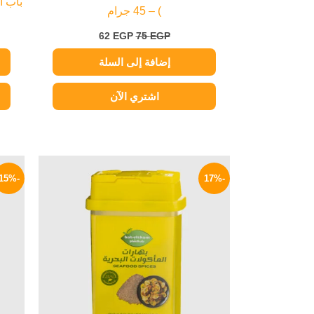
باب ال
) – 45 جرام
62
EGP
75
EGP
إضافة إلى السلة
اشتري الآن
السعر
السعر
الأصلي
الحالي
-15%
-17%
هو:
هو:
50 EGP.
60 EGP.