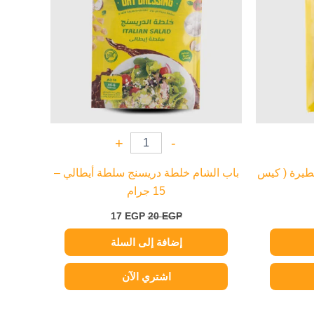
+
-
خطيرة ( كيس
باب الشام خلطة دريسنج سلطة أيطالي –
15 جرام
17
EGP
20
EGP
إضافة إلى السلة
اشتري الآن