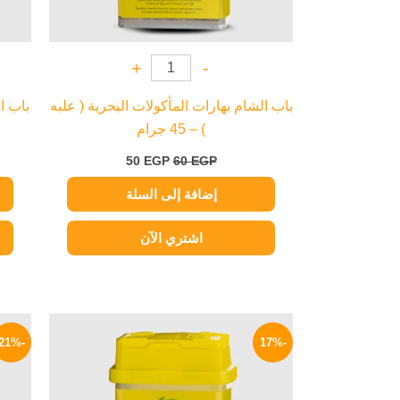
+
-
باب الشام بهارات المأكولات البحرية ( علبه
) – 45 جرام
50
EGP
60
EGP
إضافة إلى السلة
اشتري الآن
السعر
السعر
الأصلي
الحالي
-21%
-17%
هو:
هو:
75 EGP.
90 EGP.