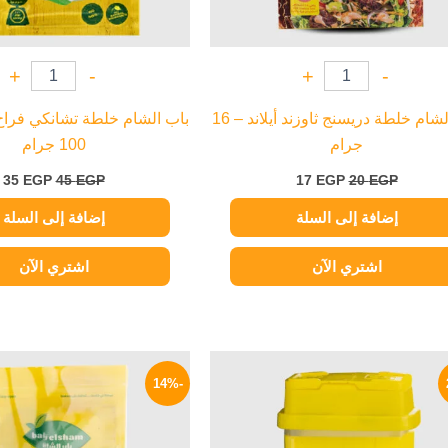
+
-
+
-
باب الشام خلطة دريسنج ثاوزند أيلاند – 16
باب الشام خلطة تشانكي فرا
جرام
100 جرام
35
EGP
45
EGP
17
EGP
20
EGP
إضافة إلى السلة
إضافة إلى السلة
اشتري الآن
اشتري الآن
السعر
السعر
السعر
ا
الأصلي
الحالي
الأصلي
ا
-14%
هو:
هو:
هو:
ه
P.
35 EGP.
55 EGP.
70 EGP.