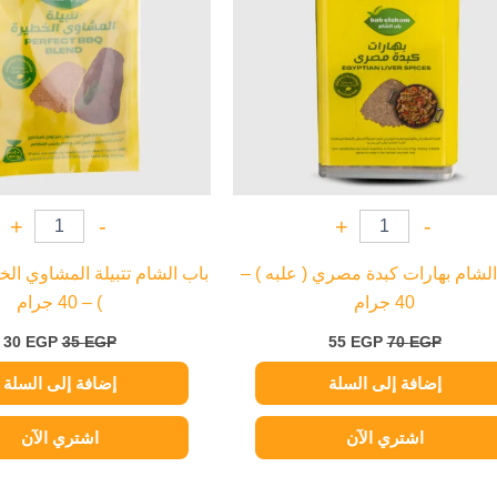
+
-
+
-
الشام بهارات كبدة مصري ( علبه ) –
باب الشام تتبيلة المشاوي ال
40 جرام
) – 40 جرام
30
EGP
35
EGP
55
EGP
70
EGP
إضافة إلى السلة
إضافة إلى السلة
اشتري الآن
اشتري الآن