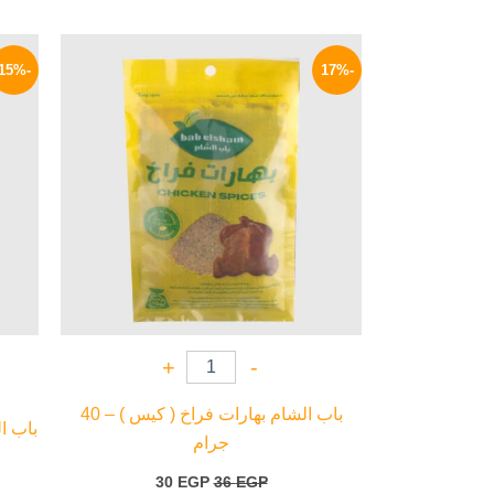
السعر
السعر
الأصلي
الحالي
-15%
-17%
هو:
هو:
30 EGP.
36 EGP.
+
-
باب الشام بهارات فراخ ( كيس ) – 40
باب ال
جرام
30
EGP
36
EGP