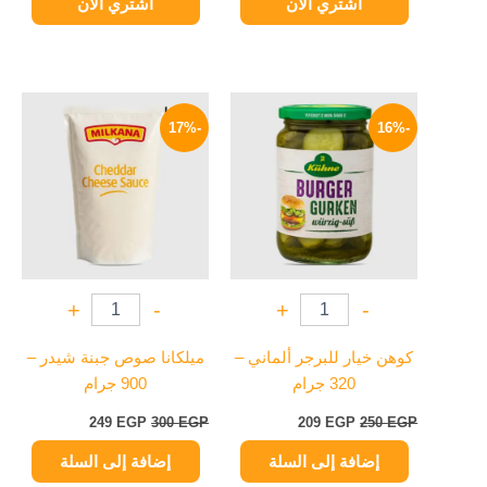
اشتري الآن
اشتري الآن
السعر
السعر
السعر
السعر
الأصلي
الحالي
الأصلي
الحالي
-17%
-16%
هو:
هو:
هو:
هو:
249 EGP.
300 EGP.
209 EGP.
250 EGP.
+
-
+
-
كوهن خيار للبرجر ألماني –
ميلكانا صوص جبنة شيدر –
320 جرام
900 جرام
249
EGP
300
EGP
209
EGP
250
EGP
إضافة إلى السلة
إضافة إلى السلة