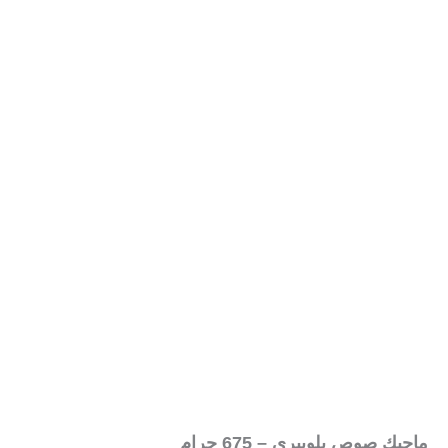
ماجيك صوص بلوبيري – 675 جرام