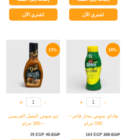
اشتري الآن
اشتري الآن
السعر
السعر
السعر
السعر
الأصلي
الحالي
الأصلي
الحالي
-13%
-18%
هو:
هو:
هو:
هو:
39 EGP.
45 EGP.
164 EGP.
200 EGP.
+
-
+
-
هاداي صوص محار فاخر –
ثيو صوص البصل الفرنسي
590 جرام
– 300 جرام
39
EGP
45
EGP
164
EGP
200
EGP