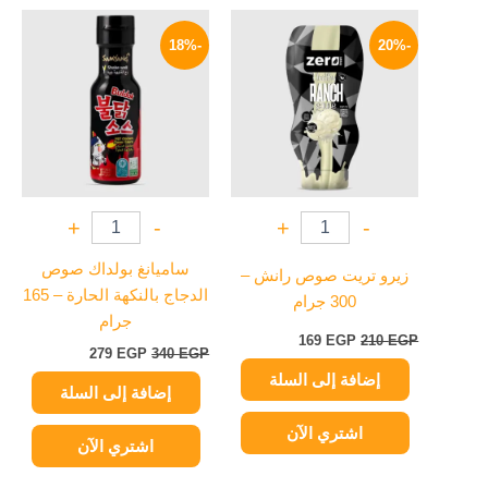
السعر
السعر
السعر
السعر
الأصلي
الحالي
الأصلي
الحالي
-18%
-20%
هو:
هو:
هو:
هو:
279 EGP.
340 EGP.
169 EGP.
210 EGP.
+
-
+
-
ساميانغ بولداك صوص
زيرو تريت صوص رانش –
الدجاج بالنكهة الحارة – 165
300 جرام
جرام
169
EGP
210
EGP
279
EGP
340
EGP
إضافة إلى السلة
إضافة إلى السلة
اشتري الآن
اشتري الآن