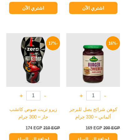
اشتري الآن
اشتري الآن
السعر
السعر
السعر
السعر
الأصلي
الحالي
الأصلي
الحالي
-17%
-16%
هو:
هو:
هو:
هو:
174 EGP.
210 EGP.
169 EGP.
200 EGP.
+
-
+
-
كوهن شرائح بصل للبرجر
زيرو تريت صوص كاتشب
ألماني – 330 جرام
حار – 300 جرام
174
EGP
210
EGP
169
EGP
200
EGP
إضافة إلى السلة
إضافة إلى السلة