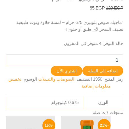
95
EGP
120
EGP
“ماجيك صوص بلوبيري 675 جرام – لمسة حلاوة وتوت طبيعية
تضيف السحر لأي طبق أو حلوى!”
حالة التوفر:
4 متوفر في المخزون
إضافة إلى السلة
اشتري الآن
رمز المنتج:
1950
التصنيف:
الصوصات والتتبيلات
الوسوم:
تخفيض
معلومات إضافية
الوزن
0.675 كيلوجرام
منتجات ذات صلة
السعر
السعر
السعر
السعر
الأصلي
الحالي
الأصلي
الحالي
-16%
-21%
هو:
هو:
هو:
هو: