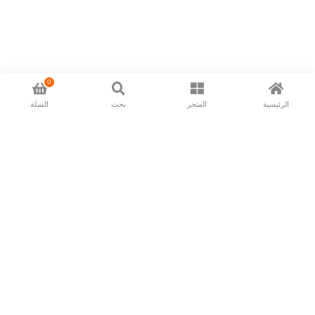
0
الرئيسية
المتجر
بحث
السلة
Now available in all ios & android devices
About Us
Shipping Policy
Deliver/Return
Contact Us