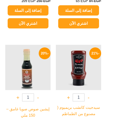
209
EGP
250
EGP
65
EGP
84
EGP
إضافة إلى السلة
إضافة إلى السلة
اشتري الآن
اشتري الآن
السعر
السعر
السعر
السعر
الأصلي
الحالي
الأصلي
الحالي
-20%
-21%
هو:
هو:
هو:
هو:
67 EGP.
84 EGP.
79 EGP.
100 EGP.
+
-
+
-
سيدجيت كاتشب بريميوم (
إيشين صوص صويا غامق –
مصنوع من الطماطم
150 ملي