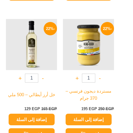
السعر
السعر
السعر
السعر
الأصلي
الحالي
الأصلي
الحالي
-22%
-22%
هو:
هو:
هو:
هو:
129 EGP.
165 EGP.
195 EGP.
250 EGP.
+
-
+
-
مستردة ديجون فرنسي –
خل أرز أيطالي – 500 ملي
370 جرام
129
EGP
165
EGP
195
EGP
250
EGP
إضافة إلى السلة
إضافة إلى السلة