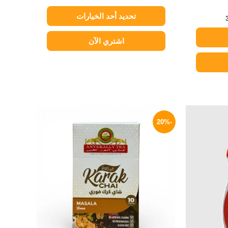
تحديد أحد الخيارات
اشتري الآن
لسعر
نطاق
هناك
لحالي
السعر:
-20%
العديد
و:
من
79 EG
من
خلال
الأشكال
المختلفة
لهذا
المنتج.
يمكن
اختيار