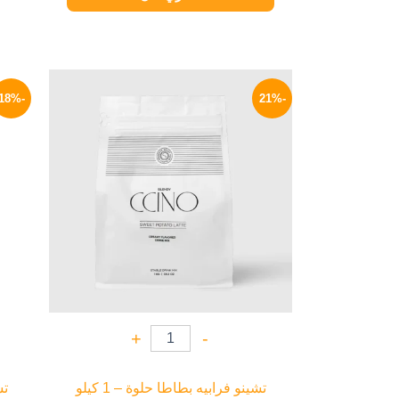
السعر
السعر
الأصلي
الحالي
-18%
-21%
هو:
هو:
369 EGP.
470 EGP.
+
-
تشينو فرابيه بطاطا حلوة – 1 كيلو
تش