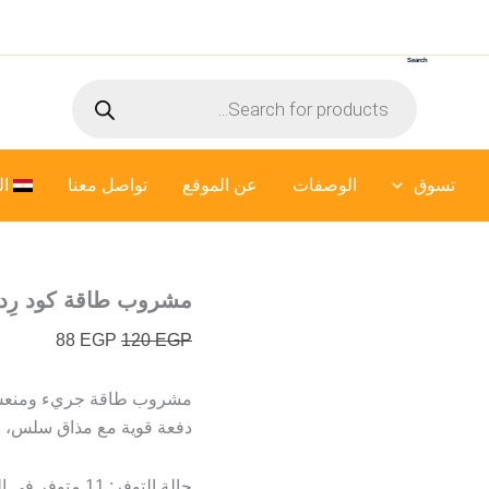
كمية
السعر
السعر
مشروب
الأصلي
الحالي
طاقة
Search
هو:
هو:
كود
Products
رِد
120 EGP.
88 EGP.
search
–
250
ملي
تسوق
الوصفات
عن الموقع
تواصل معنا
ال
مشروب طاقة كود رِد – 250 
88
EGP
120
EGP
مشروب طاقة جريء ومنعش، 
دفعة قوية مع مذاق سلس، مث
حالة التوفر:
11 متوفر في المخزون