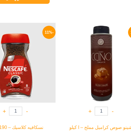
السعر
السعر
السعر
الأصلي
الحالي
الأصلي
-11%
هو:
هو:
هو:
360 EGP.
329 EGP.
400 EGP.
+
-
+
-
ينو صوص كراميل مملح – ا كيلو
نسكافيه كلاسيك – 190 جرام