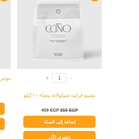
459 EGP.
550 EGP.
+
-
تشينو فرابيه شيكولاتة بيضاء – ا كيلو
459
EGP
550
EGP
إضافة إلى السلة
اشتري الآن