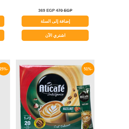
369
EGP
470
EGP
إضافة إلى السلة
اشتري الآن
نطاق
هناك
السعر:
-25%
-51%
العديد
من
من
خلال
الأشكال
المختلفة
لهذا
المنتج.
يمكن
اختيار