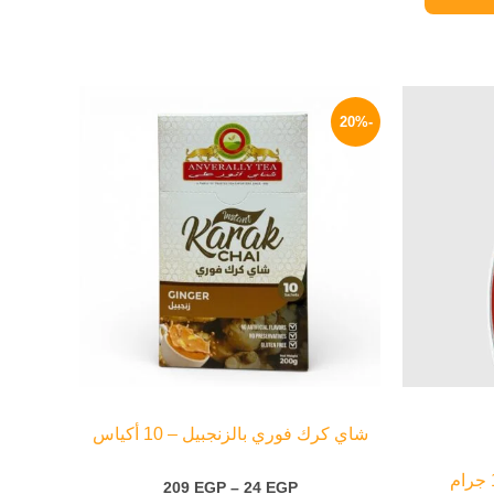
السعر
نطاق
هناك
الحالي
السعر:
-20%
العديد
هو:
من
320 EGP.
من
خلال
الأشكال
المختلفة
لهذا
المنتج.
يمكن
اختيار
الخيارات
على
صفحة
شاي كرك فوري بالزنجبيل – 10 أكياس
المنتج
209
EGP
–
24
EGP