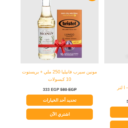
333 EGP.
580 EGP.
504 EGP.
من
الأشكال
المختلفة
لهذا
المنتج.
يمكن
اختيار
الخيارات
على
صفحة
مونين سيرب فانيليا 250 ملي + بريستوت
المنتج
10 كبسولات
ا لتر
333
EGP
580
EGP
تحديد أحد الخيارات
اشتري الآن