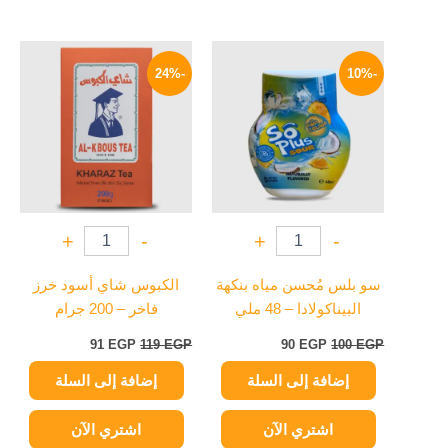
السعر
السعر
السعر
السعر
الأصلي
الحالي
الأصلي
الحالي
-24%
-10%
هو:
هو:
هو:
هو:
91 EGP.
119 EGP.
90 EGP.
100 EGP.
+
-
+
-
سو بلس مُحسن مياه بنكهة
الكبوس شاي أسود خرز
البيناكولادا – 48 ملي
فاخر – 200 جرام
91
EGP
119
EGP
90
EGP
100
EGP
إضافة إلى السلة
إضافة إلى السلة
اشتري الآن
اشتري الآن