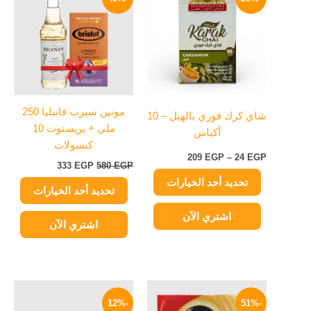
العديد
العديد
من
هو:
هو:
من
من
580 EGP.
333 EGP.
خلال
الأشكال
الأشكال
المختلفة
المختلفة
لهذا
لهذا
المنتج.
المنتج.
يمكن
يمكن
مونين سيرب فانيليا 250
شاي كرك فوري بالهيل – 10
اختيار
اختيار
ملي + بريستوت 10
أكياس
الخيارات
الخيارات
كبسولات
على
على
209
EGP
–
24
EGP
333
EGP
580
EGP
صفحة
صفحة
تحديد أحد الخيارات
المنتج
المنتج
تحديد أحد الخيارات
اشتري الآن
اشتري الآن
نطاق
السعر
السعر
هناك
السعر:
الأصلي
الحالي
-12%
-51%
العديد
من
هو:
هو: