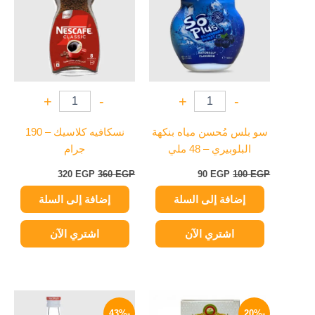
320 EGP.
360 EGP.
90 EGP.
100 EGP.
+
-
+
-
سو بلس مُحسن مياه بنكهة
نسكافيه كلاسيك – 190
البلوبيري – 48 ملي
جرام
320
EGP
360
EGP
90
EGP
100
EGP
إضافة إلى السلة
إضافة إلى السلة
اشتري الآن
اشتري الآن
نطاق
السعر
السعر
هناك
هناك
السعر:
الأصلي
الحالي
-43%
-20%