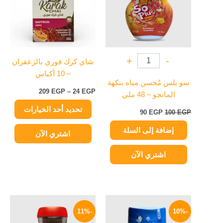
الأشكال
المختلفة
لهذا
المنتج.
يمكن
+
-
شاي كرك فوري بالزعفران
اختيار
– 10 أكياس
الخيارات
سو بلس مُحسن مياه بنكهة
على
209
EGP
–
24
EGP
المانجو – 48 ملي
صفحة
تحديد أحد الخيارات
المنتج
90
EGP
100
EGP
إضافة إلى السلة
اشتري الآن
اشتري الآن
السعر
السعر
السعر
السعر
الأصلي
الحالي
الأصلي
الحالي
-11%
-10%
هو:
هو:
هو:
هو: