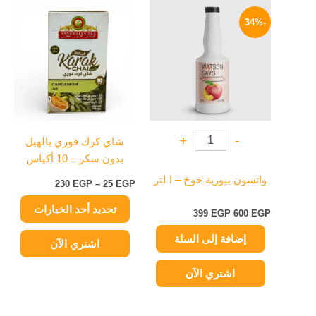
السعر
السعر
نطاق
هناك
الأصلي
الحالي
السعر:
-34%
العديد
هو:
هو:
من
600 EGP.
399 EGP.
من
خلال
الأشكال
المختلفة
لهذا
المنتج.
يمكن
+
-
شاي كرك فوري بالهيل
اختيار
بدون سكر – 10 أكياس
الخيارات
على
واتسون بيورية خوخ – ا لتر
230
EGP
–
25
EGP
صفحة
تحديد أحد الخيارات
المنتج
399
EGP
600
EGP
إضافة إلى السلة
اشتري الآن
اشتري الآن