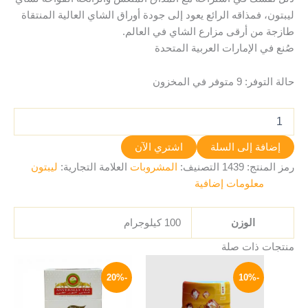
ليبتون، فمذاقه الرائع يعود إلى جودة أوراق الشاي العالية المنتقاة
طازجة من أرقى مزارع الشاي في العالم.
صُنع في الإمارات العربية المتحدة
حالة التوفر:
9 متوفر في المخزون
إضافة إلى السلة
اشتري الآن
رمز المنتج:
1439
التصنيف:
المشروبات
العلامة التجارية:
ليبتون
معلومات إضافية
الوزن
100 كيلوجرام
منتجات ذات صلة
السعر
السعر
نطاق
هناك
الأصلي
الحالي
السعر:
-20%
-10%
العديد
هو:
هو:
من
100 EGP.
90 EGP.
من
خلال