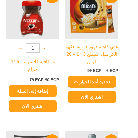
من
90 EGP.
79 EGP.
خلال
الأشكال
المختلفة
لهذا
المنتج.
يمكن
علي كافيه قهوة فورية بنكهة
+
-
اختيار
الكراميل المملح 3 * 1 – 20
الخيارات
كيس
نسكافيه كلاسيك – 47.5
على
جرام
99
EGP
–
6
EGP
صفحة
المنتج
79
EGP
90
EGP
تحديد أحد الخيارات
إضافة إلى السلة
اشتري الآن
اشتري الآن
السعر
السعر
السعر
السعر