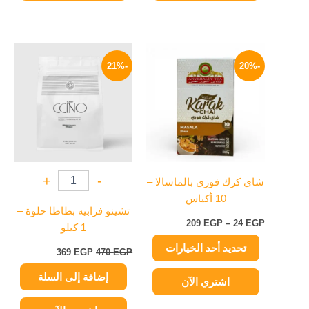
نطاق
السعر
السعر
هناك
السعر:
الأصلي
الحالي
-21%
-20%
العديد
من
هو:
هو:
من
470 EGP.
369 EGP.
خلال
الأشكال
المختلفة
لهذا
المنتج.
يمكن
+
-
شاي كرك فوري بالماسالا –
اختيار
10 أكياس
الخيارات
تشينو فرابيه بطاطا حلوة –
على
209
EGP
–
24
EGP
1 كيلو
صفحة
تحديد أحد الخيارات
المنتج
369
EGP
470
EGP
إضافة إلى السلة
اشتري الآن