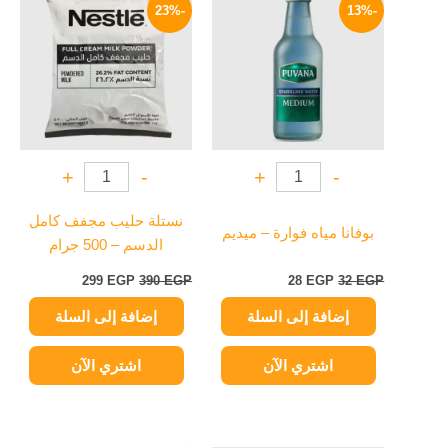
الأصلي
الحالي
الأصلي
الحالي
-23%
-13%
هو:
هو:
هو:
هو:
299 EGP.
390 EGP.
28 EGP.
32 EGP.
+
-
+
-
نستلة حليب مجفف كامل
بوفانا مياه فوارة – ميديم
الدسم – 500 جرام
299
EGP
390
EGP
28
EGP
32
EGP
إضافة إلى السلة
إضافة إلى السلة
اشتري الآن
اشتري الآن