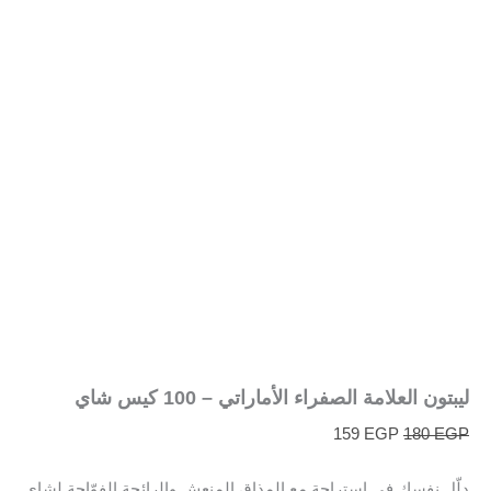
ليبتون العلامة الصفراء الأماراتي – 100 كيس شاي
159
EGP
180
EGP
دلّل نفسك في استراحة مع المذاق المنعش والرائحة الفوّاحة لشاي