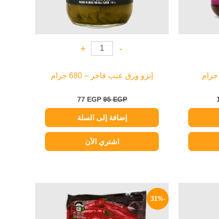
+
-
إنزو ورق عنب فاخر – 680 جرام
77
EGP
95
EGP
إضافة إلى السلة
اشتري الآن
السعر
السعر
السعر
الحالي
الأصلي
الحالي
-31%
هو:
هو:
هو:
549 EGP.
790 EGP.
144 EGP.