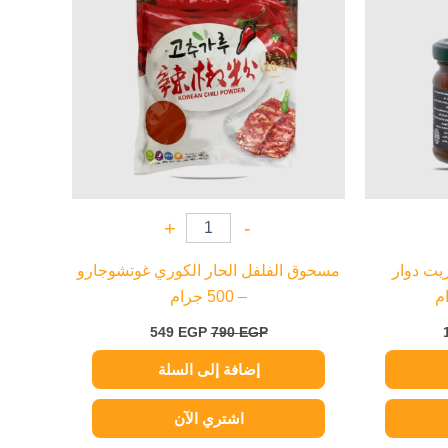
+
-
يت دوار
مسحوق الفلفل الحار الكوري غوتشوجارو
– 500 جرام
549
EGP
790
EGP
إضافة إلى السلة
اشتري الآن