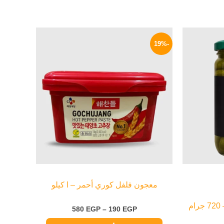
السعر
نطاق
هناك
الحالي
السعر:
-19%
العديد
هو:
من
185 EGP.
من
خلال
الأشكال
المختلفة
لهذا
المنتج.
يمكن
اختيار
الخيارات
على
صفحة
معجون فلفل كوري أحمر – ا كيلو
المنتج
م
580
EGP
–
190
EGP