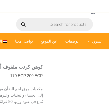
كمية
السعر
السعر
كوهن
الأصلي
الحالي
كرنب
Search
هو:
هو:
ملفوف
Products
ألماني
200 EGP.
179 EGP.
search
-
330
جرام
تسوق
الوصفات
عن الموقع
تواصل معنا
ال
كوهن كرنب ملفوف ألماني –
179
EGP
200
EGP
مكعبات مرق لحم الضأن من ك
إلى الحساء واليخنات وغيرها
تُباع في عبوة وزنها 80 غرامًا، وتحتوي عادةً على 8 مكعبات.