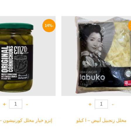
السعر
السعر
السعر
الأصلي
الحالي
الأصلي
-14%
هو:
هو:
هو:
215 EGP.
229 EGP.
350 EGP.
+
-
+
-
مخلل زنجبيل أبيض – ا كيلو
إنزو خيار مخلل كورنيشون – 720 جرا