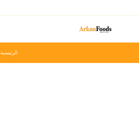
خطي
-26%
لى
لمحتوى
الرئيسية