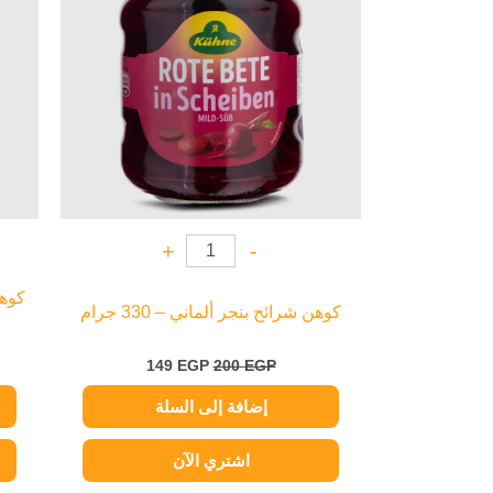
+
-
كوهن شرائح بنجر ألماني – 330 جرام
149
EGP
200
EGP
إضافة إلى السلة
اشتري الآن