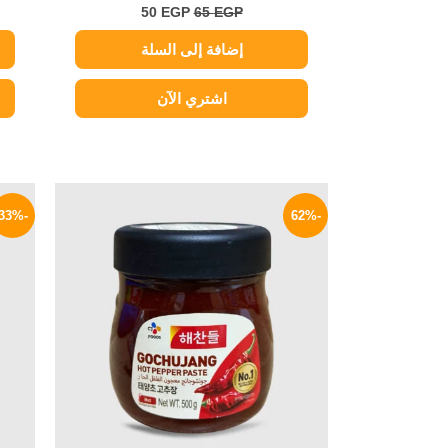
50
EGP
65
EGP
إضافة إلى السلة
اشتري الآن
السعر
السعر
الأصلي
الحالي
-33%
-62%
هو:
هو:
169 EGP.
450 EGP.