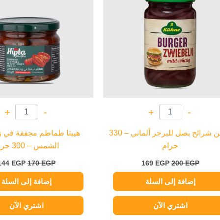
+
-
+
-
كوهن شرائح بصل للبرجر ألماني – 330
هيبتا طماطم مجففة في ز
جرام
الشمس – 300 جرام
144
EGP
170
EGP
169
EGP
200
EGP
إضافة إلى السلة
إضافة إلى السلة
اشتري الآن
اشتري الآن