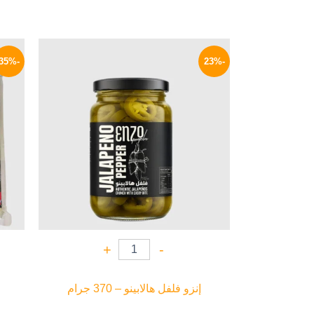
السعر
السعر
الأصلي
الحالي
-35%
-23%
هو:
هو:
50 EGP.
65 EGP.
+
-
إنزو فلفل هالابينو – 370 جرام