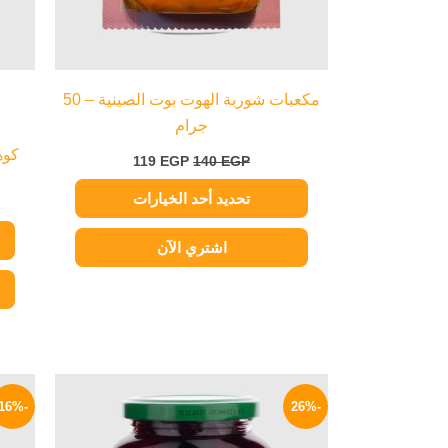
اختيار
الخيارات
على
صفحة
مكعبات شوربة الهوت بوت الصينية – 50
المنتج
جرام
كوهن
119
EGP
140
EGP
تحديد أحد الخيارات
اشتري الآن
السعر
السعر
الأصلي
الحالي
-16%
-26%
هو:
هو:
149 EGP.
200 EGP.