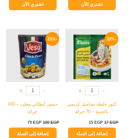
اشتري الآن
اشتري الآن
السعر
السعر
السعر
السعر
الأصلي
الحالي
الأصلي
الحالي
-21%
-12%
هو:
هو:
هو:
هو:
79 EGP.
100 EGP.
15 EGP.
17 EGP.
+
-
+
-
كنور خلطة بشاميل كريمي
حمص أيطالي معلب – 400
بالجبنة – 70 جرام
جرام
79
EGP
100
EGP
15
EGP
17
EGP
إضافة إلى السلة
إضافة إلى السلة