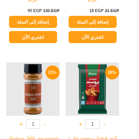
95
EGP
130
EGP
18
EGP
21
EGP
إضافة إلى السلة
إضافة إلى السلة
اشتري الآن
اشتري الآن
السعر
السعر
السعر
السعر
الأصلي
الحالي
الأصلي
الحالي
-23%
-28%
هو:
هو:
هو:
هو:
85 EGP.
110 EGP.
43 EGP.
60 EGP.
+
-
+
-
كنور فيجتار بروست حار –
جوستو بودر فلفل سيشوان