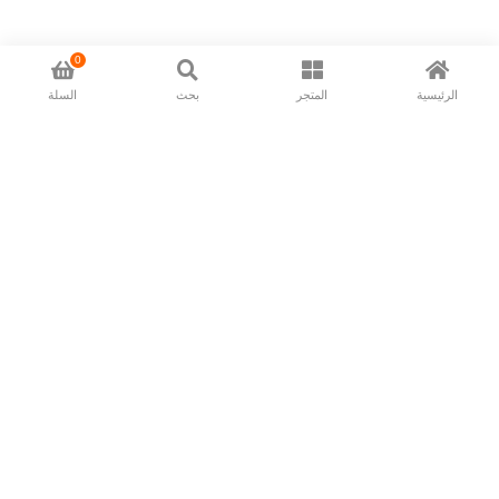
0
الرئيسية
المتجر
بحث
السلة
Now available in all ios & android devices
About Us
Shipping Policy
Deliver/Return
Contact Us
Privacy Policy
Terms and Conditions