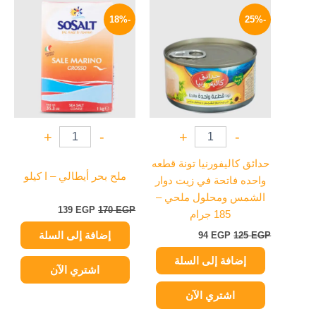
السعر
السعر
السعر
السعر
الأصلي
الحالي
الأصلي
الحالي
-18%
-25%
هو:
هو:
هو:
هو:
139 EGP.
170 EGP.
94 EGP.
125 EGP.
+
-
+
-
حدائق كاليفورنيا تونة قطعه
ملح بحر أيطالي – ا كيلو
واحده فاتحة في زيت دوار
الشمس ومحلول ملحي –
139
EGP
170
EGP
185 جرام
إضافة إلى السلة
94
EGP
125
EGP
إضافة إلى السلة
اشتري الآن
اشتري الآن