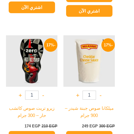
اشتري الآن
اشتري الآن
السعر
السعر
السعر
السعر
الأصلي
الحالي
الأصلي
الحالي
-17%
-17%
هو:
هو:
هو:
هو:
174 EGP.
210 EGP.
249 EGP.
300 EGP.
+
-
+
-
ميلكانا صوص جبنة شيدر –
زيرو تريت صوص كاتشب
900 جرام
حار – 300 جرام
174
EGP
210
EGP
249
EGP
300
EGP