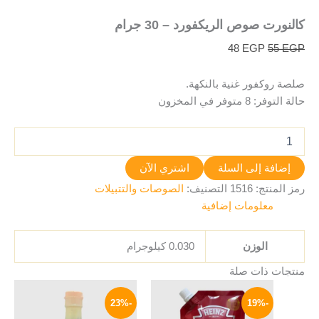
كالنورت صوص الريكفورد – 30 جرام
48
EGP
55
EGP
صلصة روكفور غنية بالنكهة.
حالة التوفر:
8 متوفر في المخزون
إضافة إلى السلة
اشتري الآن
رمز المنتج:
1516
التصنيف:
الصوصات والتتبيلات
معلومات إضافية
الوزن
0.030 كيلوجرام
منتجات ذات صلة
السعر
السعر
السعر
السعر
الأصلي
الحالي
الأصلي
الحالي
-23%
-19%
هو:
هو:
هو:
هو: