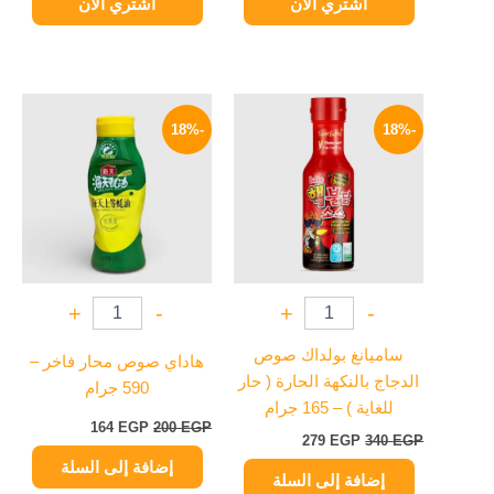
اشتري الآن
اشتري الآن
السعر
السعر
السعر
السعر
الأصلي
الحالي
الأصلي
الحالي
-18%
-18%
هو:
هو:
هو:
هو:
164 EGP.
200 EGP.
279 EGP.
340 EGP.
+
-
+
-
ساميانغ بولداك صوص
هاداي صوص محار فاخر –
الدجاج بالنكهة الحارة ( حار
590 جرام
للغاية ) – 165 جرام
164
EGP
200
EGP
279
EGP
340
EGP
إضافة إلى السلة
إضافة إلى السلة