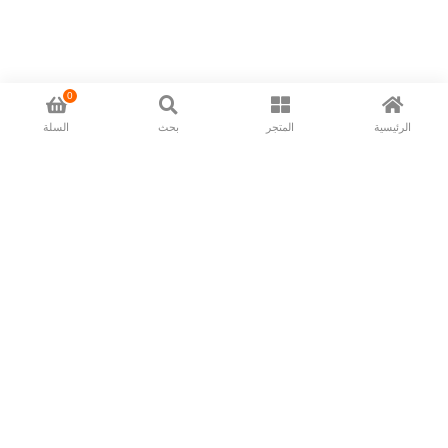
0
الرئيسية
المتجر
بحث
السلة
Now available in all ios & android devices
About Us
Shipping Policy
Deliver/Return
Contact Us