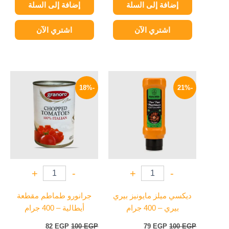
إضافة إلى السلة
إضافة إلى السلة
اشتري الآن
اشتري الآن
السعر
السعر
السعر
السعر
الأصلي
الحالي
الأصلي
الحالي
-18%
-21%
هو:
هو:
هو:
هو:
82 EGP.
100 EGP.
79 EGP.
100 EGP.
+
-
+
-
ديكسي ميلز مايونيز بيري
جرانورو طماطم مقطعة
بيري – 400 جرام
أيطالية – 400 جرام
82
EGP
100
EGP
79
EGP
100
EGP