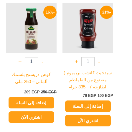
السعر
السعر
السعر
السعر
الأصلي
الحالي
الأصلي
الحالي
-16%
-21%
هو:
هو:
هو:
هو:
209 EGP.
250 EGP.
79 EGP.
100 EGP.
+
-
+
-
سيدجيت كاتشب بريميوم (
كوهن دريسنج بلسمك
مصنوع من الطماطم
ألماني – 250 ملي
الطازجة ) – 335 جرام
209
EGP
250
EGP
79
EGP
100
EGP
إضافة إلى السلة
إضافة إلى السلة
اشتري الآن
اشتري الآن