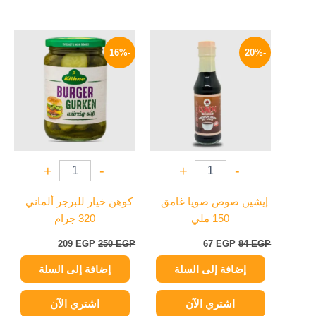
السعر
السعر
السعر
السعر
الأصلي
الحالي
الأصلي
الحالي
-16%
-20%
هو:
هو:
هو:
هو:
209 EGP.
250 EGP.
67 EGP.
84 EGP.
+
-
+
-
إيشين صوص صويا غامق –
كوهن خيار للبرجر ألماني –
150 ملي
320 جرام
209
EGP
250
EGP
67
EGP
84
EGP
إضافة إلى السلة
إضافة إلى السلة
اشتري الآن
اشتري الآن