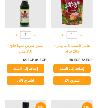
65 EGP.
84 EGP.
58 EGP.
72 EGP.
+
-
+
-
هاينز كاتشب & مايونيز –
إيشين صوص صويا فاتح –
285 جرام
150 ملي
65
EGP
84
EGP
58
EGP
72
EGP
إضافة إلى السلة
إضافة إلى السلة
اشتري الآن
اشتري الآن
السعر
السعر
السعر
السعر
الأصلي
الحالي
الأصلي
الحالي
-13%
-23%