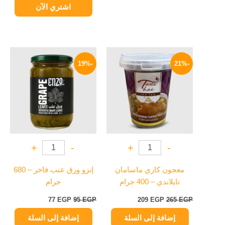
اشتري الآن
السعر
السعر
السعر
السعر
الأصلي
الحالي
الأصلي
الحالي
-19%
-21%
هو:
هو:
هو:
هو:
77 EGP.
95 EGP.
209 EGP.
265 EGP.
+
-
+
-
معجون كاري ماسامان
إنزو ورق عنب فاخر – 680
تايلاندي – 400 جرام
جرام
77
EGP
95
EGP
209
EGP
265
EGP
إضافة إلى السلة
إضافة إلى السلة