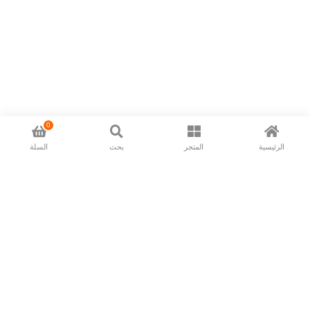
0
الرئيسية
المتجر
بحث
السلة
Now available in all ios & android devices
About Us