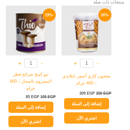
منتجات ذات صلة
السعر
السعر
السعر
السعر
الأصلي
الحالي
الأصلي
الحالي
-19%
-16%
هو:
هو:
هو:
هو:
85 EGP.
105 EGP.
209 EGP.
250 EGP.
+
-
+
-
ثيو كينج شرائح فطر
معجون كاري أصفر تايلاندي
المشروم بالمحار – 800
– 400 جرام
جرام
209
EGP
250
EGP
85
EGP
105
EGP
إضافة إلى السلة
إضافة إلى السلة
اشتري الآن
اشتري الآن