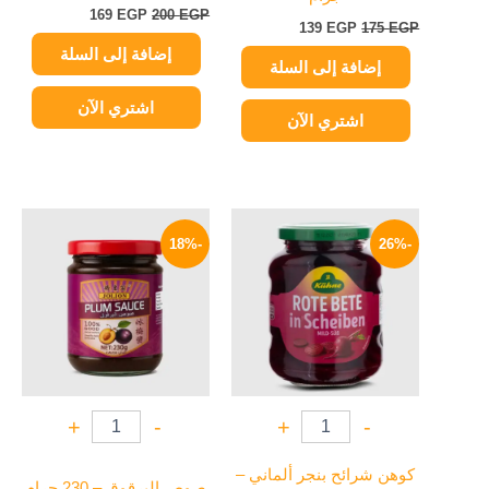
169
EGP
200
EGP
139
EGP
175
EGP
إضافة إلى السلة
إضافة إلى السلة
اشتري الآن
اشتري الآن
السعر
السعر
السعر
السعر
الأصلي
الحالي
الأصلي
الحالي
-18%
-26%
هو:
هو:
هو:
هو:
159 EGP.
195 EGP.
149 EGP.
200 EGP.
+
-
+
-
كوهن شرائح بنجر ألماني –
صوص البرقوق – 230 جرام