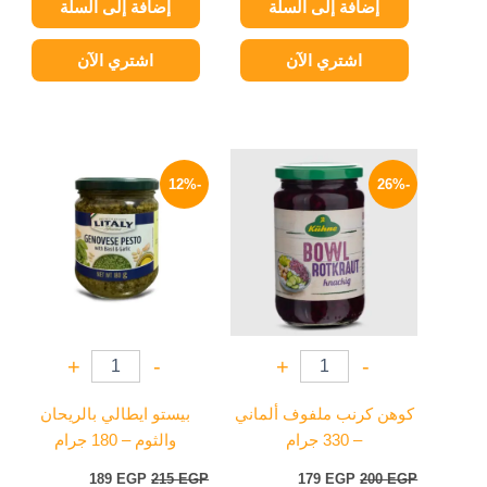
إضافة إلى السلة
إضافة إلى السلة
اشتري الآن
اشتري الآن
السعر
السعر
السعر
السعر
الأصلي
الحالي
الأصلي
الحالي
-12%
-26%
هو:
هو:
هو:
هو:
189 EGP.
215 EGP.
179 EGP.
200 EGP.
+
-
+
-
كوهن كرنب ملفوف ألماني
بيستو ايطالي بالريحان
– 330 جرام
والثوم – 180 جرام
189
EGP
215
EGP
179
EGP
200
EGP