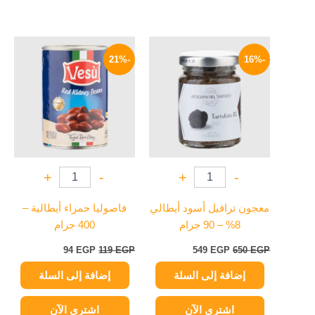
السعر
السعر
السعر
السعر
الأصلي
الحالي
الأصلي
الحالي
-21%
-16%
هو:
هو:
هو:
هو:
94 EGP.
119 EGP.
549 EGP.
650 EGP.
+
-
+
-
معجون ترافيل أسود أيطالي
فاصوليا حمراء أيطالية –
8% – 90 جرام
400 جرام
94
EGP
119
EGP
549
EGP
650
EGP
إضافة إلى السلة
إضافة إلى السلة
اشتري الآن
اشتري الآن