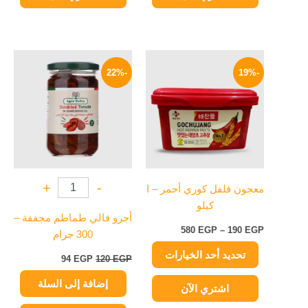
نطاق
السعر
السعر
هناك
السعر:
الأصلي
الحالي
-22%
-19%
العديد
من
هو:
هو:
من
120 EGP.
94 EGP.
خلال
الأشكال
المختلفة
لهذا
المنتج.
يمكن
+
-
معجون فلفل كوري أحمر – ا
اختيار
كيلو
الخيارات
أجرو فالي طماطم مجففة –
على
580
EGP
–
190
EGP
300 جرام
صفحة
تحديد أحد الخيارات
المنتج
94
EGP
120
EGP
إضافة إلى السلة
اشتري الآن