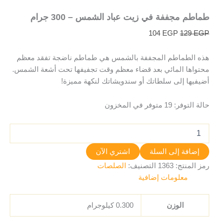
طماطم مجففة في زيت عباد الشمس – 300 جرام
104
EGP
129
EGP
هذه الطماطم المجففة بالشمس هي طماطم ناضجة تفقد معظم
محتواها المائي بعد قضاء معظم وقت تجفيفها تحت أشعة الشمس.
أضيفيها إلى سلطاتك أو سندويشاتك لنكهة مميزة!
حالة التوفر:
19 متوفر في المخزون
إضافة إلى السلة
اشتري الآن
رمز المنتج:
1363
التصنيف:
الصلصات
معلومات إضافية
الوزن
0.300 كيلوجرام