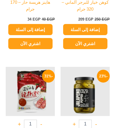
كوهن خيار للبرجر ألماني –
هاينز هريسة حار – 170
320 جرام
جرام
34
EGP
40
EGP
209
EGP
250
EGP
إضافة إلى السلة
إضافة إلى السلة
اشتري الآن
اشتري الآن
السعر
السعر
السعر
السعر
الأصلي
الحالي
الأصلي
الحالي
-31%
-23%
هو:
هو:
هو:
هو:
549 EGP.
790 EGP.
50 EGP.
65 EGP.
+
-
+
-