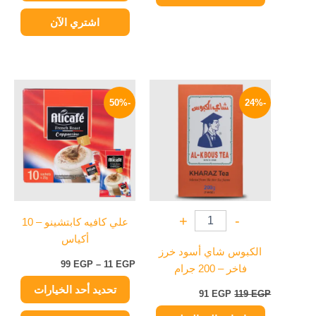
اشتري الآن
السعر
السعر
نطاق
هناك
الأصلي
الحالي
السعر:
-50%
-24%
العديد
هو:
هو:
من
119 EGP.
91 EGP.
من
خلال
الأشكال
المختلفة
لهذا
المنتج.
يمكن
+
-
علي كافيه كابتشينو – 10
اختيار
أكياس
الخيارات
الكبوس شاي أسود خرز
على
99
EGP
–
11
EGP
فاخر – 200 جرام
صفحة
تحديد أحد الخيارات
المنتج
91
EGP
119
EGP