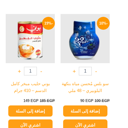
السعر
السعر
السعر
السعر
الأصلي
الحالي
الأصلي
الحالي
-19%
-10%
هو:
هو:
هو:
هو:
149 EGP.
185 EGP.
90 EGP.
100 EGP.
+
-
+
-
سو بلس مُحسن مياه بنكهة
بوني حليب مبخر كامل
البلوبيري – 48 ملي
الدسم – 410 جرام
149
EGP
185
EGP
90
EGP
100
EGP
إضافة إلى السلة
إضافة إلى السلة
اشتري الآن
اشتري الآن