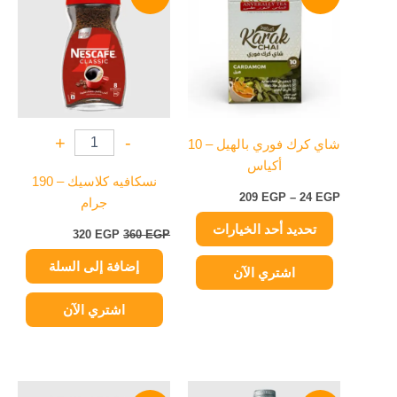
من
هو:
هو:
من
360 EGP.
320 EGP.
خلال
الأشكال
المختلفة
لهذا
المنتج.
يمكن
+
-
شاي كرك فوري بالهيل – 10
اختيار
أكياس
الخيارات
نسكافيه كلاسيك – 190
على
209
EGP
–
24
EGP
جرام
صفحة
تحديد أحد الخيارات
المنتج
320
EGP
360
EGP
إضافة إلى السلة
اشتري الآن
اشتري الآن
السعر
السعر
السعر
السعر