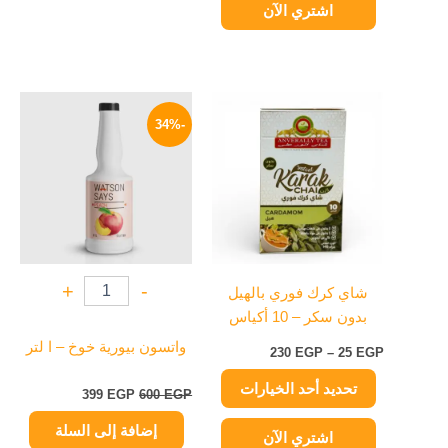
اشتري الآن
نطاق
السعر
السعر
هناك
السعر:
الأصلي
الحالي
-34%
العديد
من
هو:
هو:
من
600 EGP.
399 EGP.
خلال
الأشكال
المختلفة
لهذا
المنتج.
يمكن
+
-
شاي كرك فوري بالهيل
اختيار
بدون سكر – 10 أكياس
الخيارات
على
واتسون بيورية خوخ – ا لتر
230
EGP
–
25
EGP
صفحة
تحديد أحد الخيارات
المنتج
399
EGP
600
EGP
إضافة إلى السلة
اشتري الآن