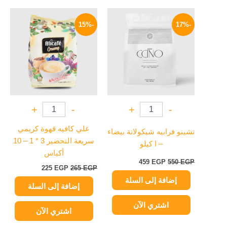
السعر
السعر
السعر
السعر
الأصلي
الحالي
الأصلي
الحالي
-15%
-17%
هو:
هو:
هو:
هو:
225 EGP.
265 EGP.
459 EGP.
550 EGP.
+
-
+
-
علي كافيه قهوة كريمي
تشينو فرابيه شيكولاتة بيضاء
سريعة التحضير 3 * 1 – 10
– ا كيلو
أكياس
459
EGP
550
EGP
225
EGP
265
EGP
إضافة إلى السلة
إضافة إلى السلة
اشتري الآن
اشتري الآن