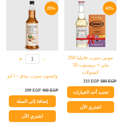
السعر
السعر
السعر
السعر
هناك
الأصلي
الحالي
الأصلي
الحالي
-25%
-43%
العديد
هو:
هو:
هو:
هو:
من
580 EGP.
333 EGP.
400 EGP.
299 EGP.
الأشكال
المختلفة
لهذا
المنتج.
يمكن
مونين سيرب فانيليا 250
+
-
اختيار
ملي + بريستوت 10
الخيارات
كبسولات
على
واتسون سيرب بندق – ا لتر
333
EGP
580
EGP
صفحة
المنتج
299
EGP
400
EGP
تحديد أحد الخيارات
إضافة إلى السلة
اشتري الآن
اشتري الآن