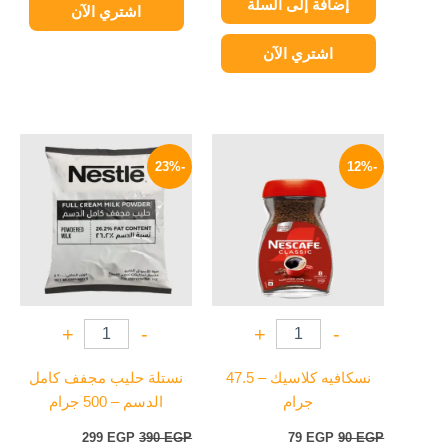
إضافة إلى السلة
اشتري الآن
اشتري الآن
السعر
السعر
السعر
السعر
الأصلي
الحالي
الأصلي
الحالي
-23%
-12%
هو:
هو:
هو:
هو:
299 EGP.
390 EGP.
79 EGP.
90 EGP.
+
-
+
-
نسكافيه كلاسيك – 47.5
نستلة حليب مجفف كامل
جرام
الدسم – 500 جرام
299
EGP
390
EGP
79
EGP
90
EGP