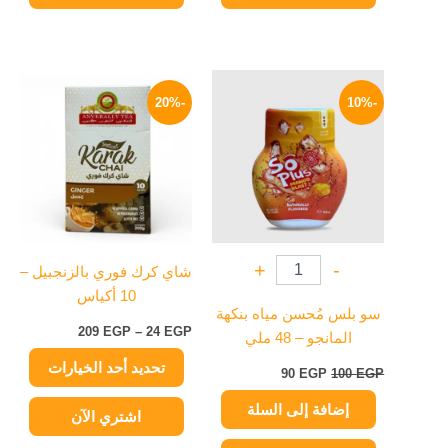
السعر
السعر
نطاق
هناك
الأصلي
الحالي
السعر:
-20%
-10%
العديد
هو:
هو:
من
100 EGP.
90 EGP.
من
خلال
الأشكال
المختلفة
لهذا
المنتج.
يمكن
+
-
شاي كرك فوري بالزنجبيل –
اختيار
10 أكياس
الخيارات
سو بلس مُحسن مياه بنكهة
على
209
EGP
–
24
EGP
المانجو – 48 ملي
صفحة
تحديد أحد الخيارات
المنتج
90
EGP
100
EGP
إضافة إلى السلة
اشتري الآن