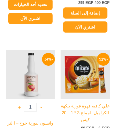
المنتج
299
EGP
400
EGP
تحديد أحد الخيارات
إضافة إلى السلة
اشتري الآن
اشتري الآن
نطاق
السعر
السعر
هناك
السعر:
الأصلي
الحالي
-34%
-51%
العديد
من
هو:
هو:
من
600 EGP.
399 EGP.
خلال
الأشكال
المختلفة
لهذا
المنتج.
يمكن
علي كافيه قهوة فورية بنكهة
+
-
اختيار
الكراميل المملح 3 * 1 – 20
الخيارات
كيس
على
واتسون بيورية خوخ – ا لتر