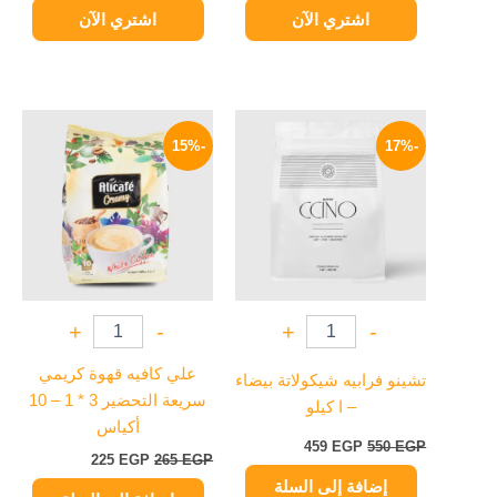
اشتري الآن
اشتري الآن
السعر
السعر
السعر
السعر
الأصلي
الحالي
الأصلي
الحالي
-15%
-17%
هو:
هو:
هو:
هو:
225 EGP.
265 EGP.
459 EGP.
550 EGP.
+
-
+
-
علي كافيه قهوة كريمي
تشينو فرابيه شيكولاتة بيضاء
سريعة التحضير 3 * 1 – 10
– ا كيلو
أكياس
459
EGP
550
EGP
225
EGP
265
EGP
إضافة إلى السلة