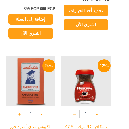
99
EGP
–
6
EGP
صفحة
المنتج
399
EGP
600
EGP
تحديد أحد الخيارات
إضافة إلى السلة
اشتري الآن
اشتري الآن
السعر
السعر
السعر
السعر
الأصلي
الحالي
الأصلي
الحالي
-24%
-12%
هو:
هو:
هو:
هو:
91 EGP.
119 EGP.
79 EGP.
90 EGP.
+
-
+
-
نسكافيه كلاسيك – 47.5
الكبوس شاي أسود خرز