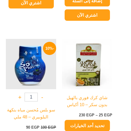
إضافة إلى السلة
اشتري الآن
اشتري الآن
نطاق
السعر
السعر
هناك
السعر:
الأصلي
الحالي
-10%
العديد
من
هو:
هو:
من
100 EGP.
90 EGP.
خلال
الأشكال
المختلفة
لهذا
المنتج.
يمكن
+
-
شاي كرك فوري بالهيل
اختيار
بدون سكر – 10 أكياس
الخيارات
سو بلس مُحسن مياه بنكهة
على
230
EGP
–
25
EGP
البلوبيري – 48 ملي
صفحة
تحديد أحد الخيارات
المنتج
90
EGP
100
EGP