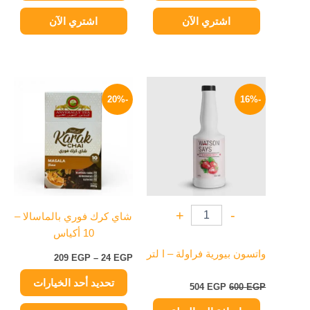
اشتري الآن
اشتري الآن
السعر
السعر
نطاق
هناك
الأصلي
الحالي
السعر:
-20%
-16%
العديد
هو:
هو:
من
600 EGP.
504 EGP.
من
خلال
الأشكال
المختلفة
لهذا
المنتج.
يمكن
+
-
شاي كرك فوري بالماسالا –
اختيار
10 أكياس
الخيارات
على
واتسون بيورية فراولة – ا لتر
209
EGP
–
24
EGP
صفحة
تحديد أحد الخيارات
المنتج
504
EGP
600
EGP