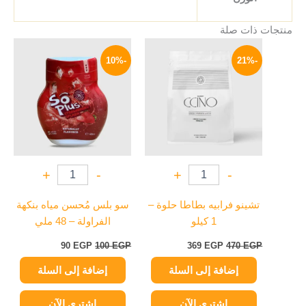
منتجات ذات صلة
السعر
السعر
السعر
السعر
الأصلي
الحالي
الأصلي
الحالي
-10%
-21%
هو:
هو:
هو:
هو:
90 EGP.
100 EGP.
369 EGP.
470 EGP.
+
-
+
-
تشينو فرابيه بطاطا حلوة –
سو بلس مُحسن مياه بنكهة
1 كيلو
الفراولة – 48 ملي
90
EGP
100
EGP
369
EGP
470
EGP
إضافة إلى السلة
إضافة إلى السلة
اشتري الآن
اشتري الآن