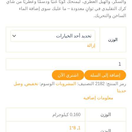
والسكر، والهيل العطري، ليمنحك كوبًا غنيًا ودسمًا وعطريًا من شاي
كرك التقليدي في ثوانٍ معدودة – ما عليك سوى إضافة الماء
الساخن والتحريك.
الوزن
إزالة
إضافة إلى السلة
اشتري الآن
رمز المنتج:
2182
التصنيف:
المشروبات
الوسوم:
تخفيض
,
وصل
حديثا
معلومات إضافية
الوزن
0.160 كيلوجرام
8*1
,
1
الوزن