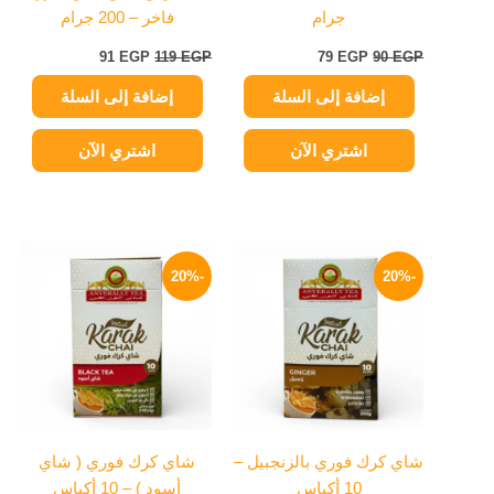
جرام
فاخر – 200 جرام
91
EGP
119
EGP
79
EGP
90
EGP
إضافة إلى السلة
إضافة إلى السلة
اشتري الآن
اشتري الآن
نطاق
نطاق
هناك
هناك
السعر:
السعر:
-20%
-20%
العديد
العديد
من
من
من
من
خلال
خلال
الأشكال
الأشكال
المختلفة
المختلفة
لهذا
لهذا
المنتج.
المنتج.
يمكن
يمكن
شاي كرك فوري بالزنجبيل –
شاي كرك فوري ( شاي
اختيار
اختيار
10 أكياس
أسود ) – 10 أكياس
الخيارات
الخيارات