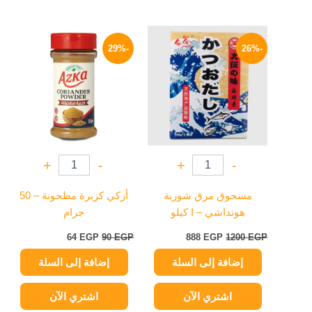
السعر
السعر
السعر
السعر
الأصلي
الحالي
الأصلي
الحالي
-29%
-26%
هو:
هو:
هو:
هو:
64 EGP.
90 EGP.
888 EGP.
1200 EGP.
+
-
+
-
مسحوق مرق شوربة
أزكي كزبرة مطحونة – 50
هونداشي – ا كيلو
جرام
64
EGP
90
EGP
888
EGP
1200
EGP
إضافة إلى السلة
إضافة إلى السلة
اشتري الآن
اشتري الآن