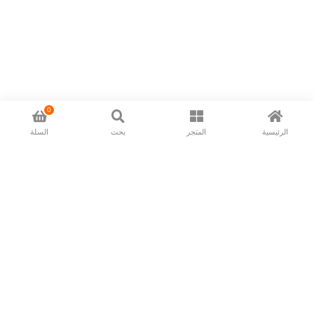
0
الرئيسية
المتجر
بحث
السلة
Now available in all ios & android devices
About Us
Shipping Policy