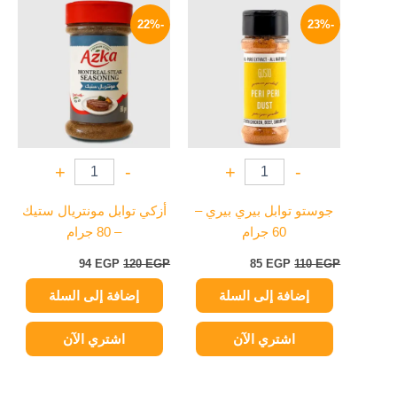
السعر
السعر
السعر
السعر
الأصلي
الحالي
الأصلي
الحالي
-22%
-23%
هو:
هو:
هو:
هو:
94 EGP.
120 EGP.
85 EGP.
110 EGP.
+
-
+
-
جوستو توابل بيري بيري –
أزكي توابل مونتريال ستيك
60 جرام
– 80 جرام
94
EGP
120
EGP
85
EGP
110
EGP
إضافة إلى السلة
إضافة إلى السلة
اشتري الآن
اشتري الآن