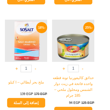
السعر
السعر
السعر
السعر
الأصلي
الحالي
الأصلي
الحالي
-18%
-25%
هو:
هو:
هو:
هو:
139 EGP.
170 EGP.
94 EGP.
125 EGP.
+
-
+
-
حدائق كاليفورنيا تونة قطعه
ملح بحر أيطالي – ا كيلو
واحده فاتحة في زيت دوار
الشمس ومحلول ملحي –
139
EGP
170
EGP
185 جرام
إضافة إلى السلة
94
EGP
125
EGP