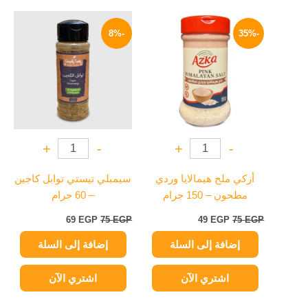
السعر
السعر
السعر
السعر
الأصلي
الحالي
الأصلي
الحالي
-8%
-35%
هو:
هو:
هو:
هو:
69 EGP.
75 EGP.
49 EGP.
75 EGP.
+
-
+
-
أزكي ملح هيمالايا وردي
سيمبلي تيستي توابل كاجين
مطحون – 150 جرام
– 60 جرام
69
EGP
75
EGP
49
EGP
75
EGP
إضافة إلى السلة
إضافة إلى السلة
اشتري الآن
اشتري الآن