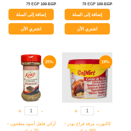
79
EGP
100
EGP
78
EGP
100
EGP
إضافة إلى السلة
إضافة إلى السلة
اشتري الآن
اشتري الآن
السعر
السعر
السعر
السعر
الأصلي
الحالي
الأصلي
الحالي
-25%
-19%
هو:
هو:
هو:
هو:
94 EGP.
125 EGP.
105 EGP.
130 EGP.
+
-
+
-
كالنورت مرقة فراخ بودر –
أزكي فلفل أسود مطحون –
250 جرام
70 جرام