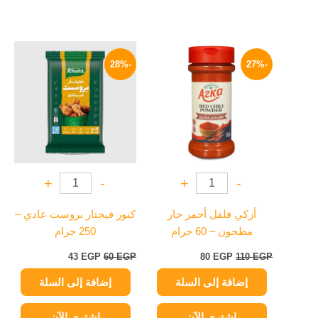
السعر
السعر
السعر
السعر
الأصلي
الحالي
الأصلي
الحالي
-28%
-27%
هو:
هو:
هو:
هو:
43 EGP.
60 EGP.
80 EGP.
110 EGP.
+
-
+
-
أزكي فلفل أحمر حار
كنور فيجتار بروست عادي –
مطحون – 60 جرام
250 جرام
43
EGP
60
EGP
80
EGP
110
EGP
إضافة إلى السلة
إضافة إلى السلة
اشتري الآن
اشتري الآن