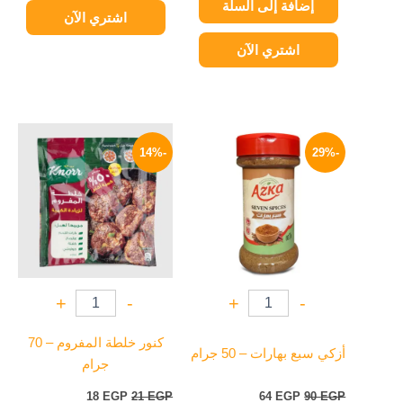
إضافة إلى السلة
اشتري الآن
اشتري الآن
السعر
السعر
السعر
السعر
الأصلي
الحالي
الأصلي
الحالي
-14%
-29%
هو:
هو:
هو:
هو:
18 EGP.
21 EGP.
64 EGP.
90 EGP.
+
-
+
-
كنور خلطة المفروم – 70
أزكي سبع بهارات – 50 جرام
جرام
18
EGP
21
EGP
64
EGP
90
EGP