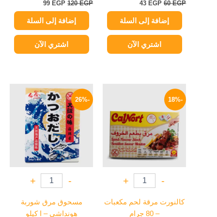
99
EGP
120
EGP
43
EGP
60
EGP
إضافة إلى السلة
إضافة إلى السلة
اشتري الآن
اشتري الآن
السعر
السعر
السعر
السعر
الأصلي
الحالي
الأصلي
الحالي
-26%
-18%
هو:
هو:
هو:
هو:
888 EGP.
1200 EGP.
37 EGP.
45 EGP.
+
-
+
-
كالنورت مرقة لحم مكعبات
مسحوق مرق شوربة
– 80 جرام
هونداشي – ا كيلو