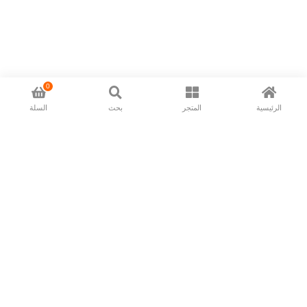
0
الرئيسية
المتجر
بحث
السلة
Now available in all ios & android devices
About Us
Shipping Policy
Deliver/Return