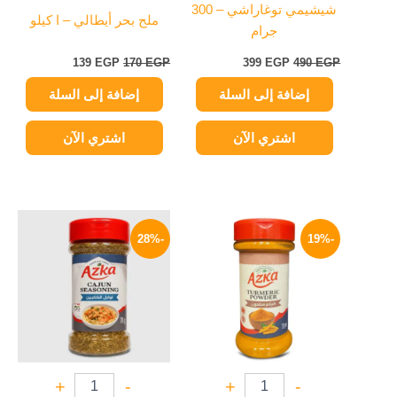
شيشيمي توغاراشي – 300
ملح بحر أيطالي – ا كيلو
جرام
139
EGP
170
EGP
399
EGP
490
EGP
إضافة إلى السلة
إضافة إلى السلة
اشتري الآن
اشتري الآن
السعر
السعر
السعر
السعر
الأصلي
الحالي
الأصلي
الحالي
-28%
-19%
هو:
هو:
هو:
هو:
90 EGP.
125 EGP.
65 EGP.
80 EGP.
+
-
+
-