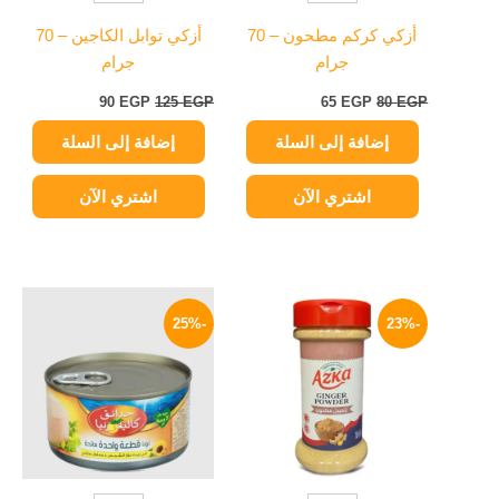
أزكي كركم مطحون – 70
أزكي توابل الكاجين – 70
جرام
جرام
90
EGP
125
EGP
65
EGP
80
EGP
إضافة إلى السلة
إضافة إلى السلة
اشتري الآن
اشتري الآن
السعر
السعر
السعر
السعر
الأصلي
الحالي
الأصلي
الحالي
-25%
-23%
هو:
هو:
هو:
هو:
94 EGP.
125 EGP.
69 EGP.
90 EGP.