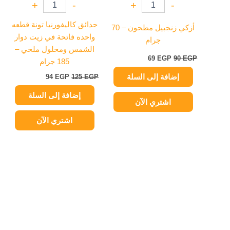
+
-
+
-
حدائق كاليفورنيا تونة قطعه
أزكي زنجبيل مطحون – 70
واحده فاتحة في زيت دوار
جرام
الشمس ومحلول ملحي –
69
EGP
90
EGP
185 جرام
إضافة إلى السلة
94
EGP
125
EGP
إضافة إلى السلة
اشتري الآن
اشتري الآن