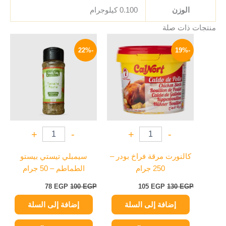
الوزن
0.100 كيلوجرام
منتجات ذات صلة
السعر
السعر
السعر
السعر
الأصلي
الحالي
الأصلي
الحالي
-22%
-19%
هو:
هو:
هو:
هو:
78 EGP.
100 EGP.
105 EGP.
130 EGP.
+
-
+
-
كالنورت مرقة فراخ بودر –
سيمبلي تيستي بيستو
250 جرام
الطماطم – 50 جرام
78
EGP
100
EGP
105
EGP
130
EGP
إضافة إلى السلة
إضافة إلى السلة