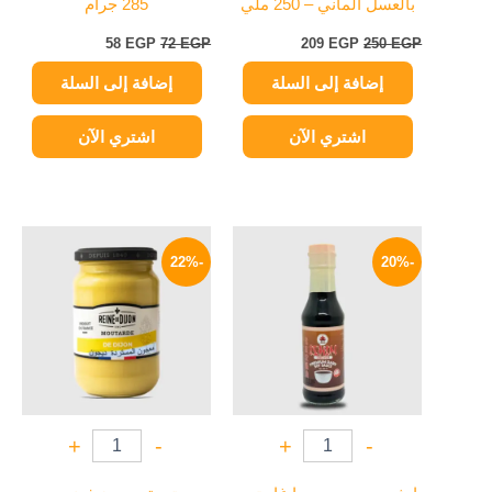
بالعسل ألماني – 250 ملي
285 جرام
58
EGP
72
EGP
209
EGP
250
EGP
إضافة إلى السلة
إضافة إلى السلة
اشتري الآن
اشتري الآن
السعر
السعر
السعر
السعر
الأصلي
الحالي
الأصلي
الحالي
-22%
-20%
هو:
هو:
هو:
هو:
195 EGP.
250 EGP.
67 EGP.
84 EGP.
+
-
+
-