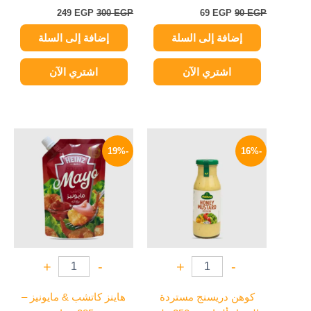
249
EGP
300
EGP
69
EGP
90
EGP
إضافة إلى السلة
إضافة إلى السلة
اشتري الآن
اشتري الآن
السعر
السعر
السعر
السعر
الأصلي
الحالي
الأصلي
الحالي
-19%
-16%
هو:
هو:
هو:
هو:
58 EGP.
72 EGP.
209 EGP.
250 EGP.
+
-
+
-
كوهن دريسنج مستردة
هاينز كاتشب & مايونيز –