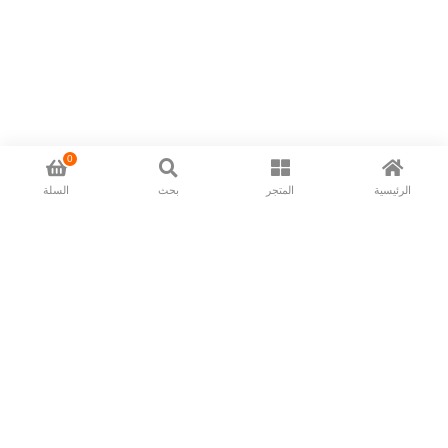
0
الرئيسية
المتجر
بحث
السلة
Now available in all ios & android devices
About Us
Shipping Policy