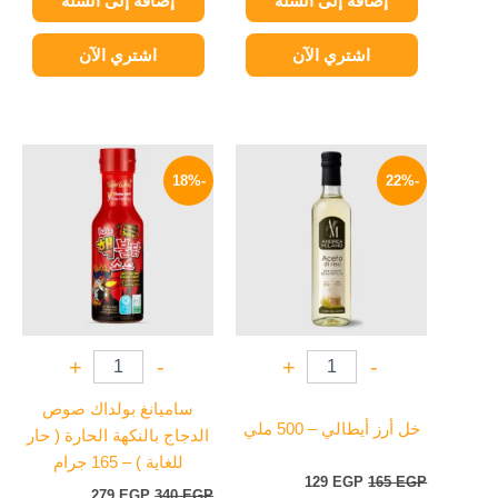
إضافة إلى السلة
إضافة إلى السلة
اشتري الآن
اشتري الآن
السعر
السعر
السعر
السعر
الأصلي
الحالي
الأصلي
الحالي
-18%
-22%
هو:
هو:
هو:
هو:
279 EGP.
340 EGP.
129 EGP.
165 EGP.
+
-
+
-
ساميانغ بولداك صوص
خل أرز أيطالي – 500 ملي
الدجاج بالنكهة الحارة ( حار
للغاية ) – 165 جرام
129
EGP
165
EGP
279
EGP
340
EGP