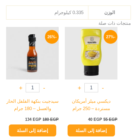
الوزن
0.335 كيلوجرام
منتجات ذات صلة
السعر
السعر
السعر
السعر
الأصلي
الحالي
الأصلي
الحالي
-26%
-27%
هو:
هو:
هو:
هو:
134 EGP.
180 EGP.
40 EGP.
55 EGP.
+
-
+
-
ديكسي ميلز أمريكان
سيدجيت بنكهة الفلفل الحار
مستردة – 250 جرام
والعسل – 180 جرام
134
EGP
180
EGP
40
EGP
55
EGP
إضافة إلى السلة
إضافة إلى السلة