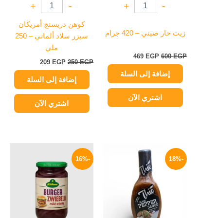
+
-
+
-
كوهن دريسنج أمريكان
زيت حار صيني – 420 جرام
سيزر سلاد ألماني – 250
ملي
469
EGP
600
EGP
209
EGP
250
EGP
إضافة إلى السلة
إضافة إلى السلة
اشتري الآن
اشتري الآن
السعر
السعر
السعر
السعر
الأصلي
الحالي
الأصلي
الحالي
-16%
-18%
هو:
هو:
هو:
هو:
169 EGP.
200 EGP.
45 EGP.
55 EGP.