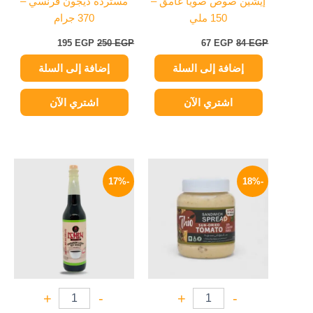
إيشين صوص صويا غامق –
مستردة ديجون فرنسي –
150 ملي
370 جرام
195
EGP
250
EGP
67
EGP
84
EGP
إضافة إلى السلة
إضافة إلى السلة
اشتري الآن
اشتري الآن
السعر
السعر
السعر
السعر
الأصلي
الحالي
الأصلي
الحالي
-17%
-18%
هو:
هو:
هو:
هو:
125 EGP.
150 EGP.
49 EGP.
60 EGP.
+
-
+
-