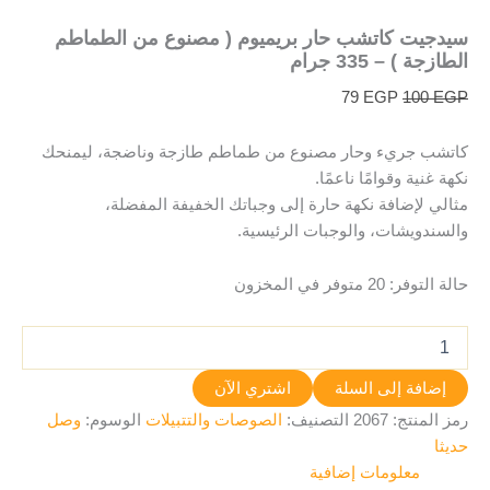
سيدجيت كاتشب حار بريميوم ( مصنوع من الطماطم
الطازجة ) – 335 جرام
79
EGP
100
EGP
كاتشب جريء وحار مصنوع من طماطم طازجة وناضجة، ليمنحك
نكهة غنية وقوامًا ناعمًا.
مثالي لإضافة نكهة حارة إلى وجباتك الخفيفة المفضلة،
والسندويشات، والوجبات الرئيسية.
حالة التوفر:
20 متوفر في المخزون
إضافة إلى السلة
اشتري الآن
رمز المنتج:
2067
التصنيف:
الصوصات والتتبيلات
الوسوم:
وصل
حديثا
معلومات إضافية