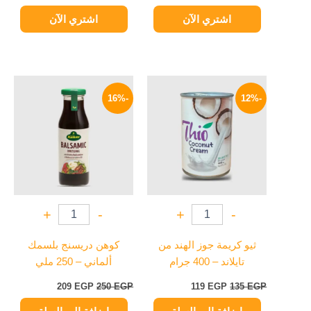
اشتري الآن
اشتري الآن
السعر
السعر
السعر
السعر
الأصلي
الحالي
الأصلي
الحالي
-16%
-12%
هو:
هو:
هو:
هو:
209 EGP.
250 EGP.
119 EGP.
135 EGP.
+
-
+
-
ثيو كريمة جوز الهند من
كوهن دريسنج بلسمك
تايلاند – 400 جرام
ألماني – 250 ملي
209
EGP
250
EGP
119
EGP
135
EGP