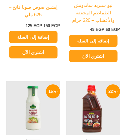
ثيو سبريد ساندوتش
إيشين صوص صويا فاتح –
الطماطم المجففة
625 ملي
والأعشاب – 320 جرام
125
EGP
150
EGP
49
EGP
60
EGP
إضافة إلى السلة
إضافة إلى السلة
اشتري الآن
اشتري الآن
السعر
السعر
السعر
السعر
الأصلي
الحالي
الأصلي
الحالي
-16%
-22%
هو:
هو:
هو:
هو:
209 EGP.
250 EGP.
469 EGP.
600 EGP.