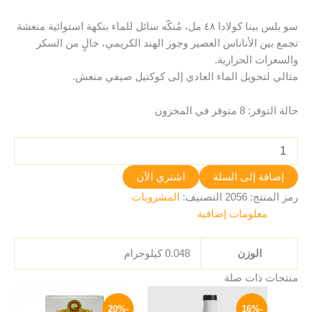
سو بلس بينا كولادا ٤٨ مل، مُنكّه سائل للماء بنكهة استوائية منعشة
تجمع بين الأناناس العصير وجوز الهند الكريمي، خالٍ من السكر
والسعرات الحرارية.
مثالي لتحويل الماء العادي إلى كوكتيل صيفي منعش.
حالة التوفر:
8 متوفر في المخزون
إضافة إلى السلة
اشتري الآن
رمز المنتج:
2056
التصنيف:
المشروبات
معلومات إضافية
الوزن
0.048 كيلوجرام
منتجات ذات صلة
السعر
السعر
نطاق
هناك
الأصلي
الحالي
السعر:
-20%
-16%
العديد