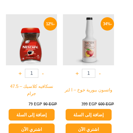
السعر
السعر
السعر
السعر
الأصلي
الحالي
الأصلي
الحالي
-12%
-34%
هو:
هو:
هو:
هو:
79 EGP.
90 EGP.
399 EGP.
600 EGP.
+
-
+
-
نسكافيه كلاسيك – 47.5
واتسون بيورية خوخ – ا لتر
جرام
79
EGP
90
EGP
399
EGP
600
EGP
إضافة إلى السلة
إضافة إلى السلة
اشتري الآن
اشتري الآن