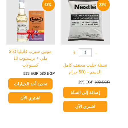
الأصلي
الحالي
الأصلي
الحالي
-43%
-23%
العديد
هو:
هو:
هو:
هو:
390 EGP.
299 EGP.
من
580 EGP.
333 EGP.
الأشكال
المختلفة
لهذا
المنتج.
يمكن
مونين سيرب فانيليا 250
+
-
اختيار
ملي + بريستوت 10
الخيارات
نستلة حليب مجفف كامل
كبسولات
على
الدسم – 500 جرام
333
EGP
580
EGP
صفحة
المنتج
299
EGP
390
EGP
تحديد أحد الخيارات
إضافة إلى السلة
اشتري الآن
اشتري الآن