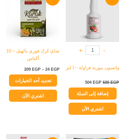
هو:
هو:
من
600 EGP.
504 EGP.
من
خلال
الأشكال
المختلفة
لهذا
المنتج.
يمكن
+
-
شاي كرك فوري بالهيل – 10
اختيار
أكياس
الخيارات
على
واتسون بيورية فراولة – ا لتر
209
EGP
–
24
EGP
صفحة
تحديد أحد الخيارات
المنتج
504
EGP
600
EGP
إضافة إلى السلة
اشتري الآن
اشتري الآن
السعر
السعر
السعر
السعر
هناك