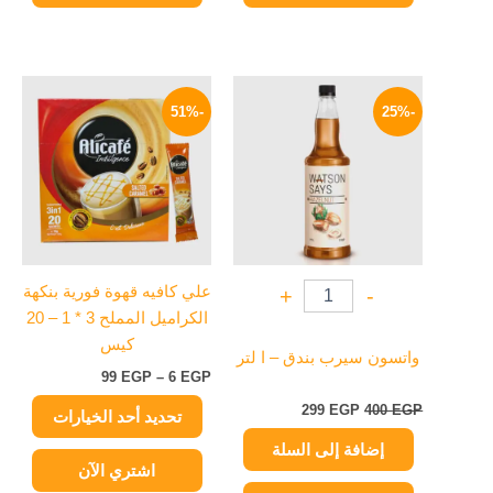
السعر
السعر
نطاق
هناك
الأصلي
الحالي
السعر:
-51%
-25%
العديد
هو:
هو:
من
400 EGP.
299 EGP.
من
خلال
الأشكال
المختلفة
لهذا
المنتج.
يمكن
علي كافيه قهوة فورية بنكهة
+
-
اختيار
الكراميل المملح 3 * 1 – 20
الخيارات
كيس
على
واتسون سيرب بندق – ا لتر
99
EGP
–
6
EGP
صفحة
المنتج
299
EGP
400
EGP
تحديد أحد الخيارات
إضافة إلى السلة
اشتري الآن