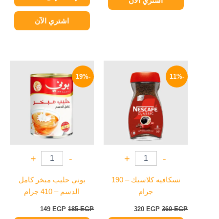
اشتري الآن
اشتري الآن
السعر
السعر
السعر
السعر
الأصلي
الحالي
الأصلي
الحالي
-19%
-11%
هو:
هو:
هو:
هو:
149 EGP.
185 EGP.
320 EGP.
360 EGP.
+
-
+
-
نسكافيه كلاسيك – 190
بوني حليب مبخر كامل
جرام
الدسم – 410 جرام
149
EGP
185
EGP
320
EGP
360
EGP