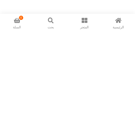
0
الرئيسية
المتجر
بحث
السلة
Now available in all ios & android devices
About Us
Shipping Policy
Deliver/Return
Contact Us
Privacy Policy
Terms and Conditions