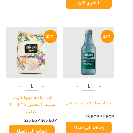
اشتري الآن
السعر
السعر
السعر
السعر
الأصلي
الحالي
الأصلي
الحالي
-15%
-13%
هو:
هو:
هو:
هو:
225 EGP.
265 EGP.
28 EGP.
32 EGP.
+
-
+
-
علي كافيه قهوة كريمي
بوفانا مياه فوارة – ميديم
سريعة التحضير 3 * 1 – 10
أكياس
28
EGP
32
EGP
225
EGP
265
EGP
إضافة إلى السلة
إضافة إلى السلة