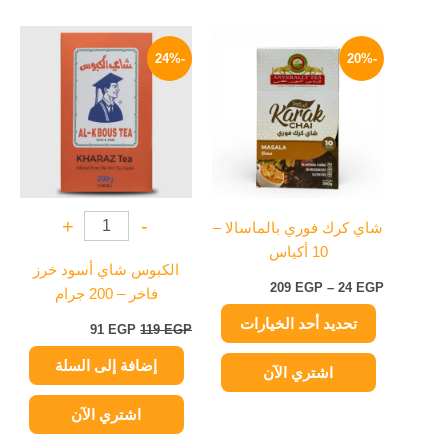
نطاق
السعر
السعر
هناك
السعر:
الأصلي
الحالي
-24%
-20%
العديد
من
هو:
هو:
من
119 EGP.
91 EGP.
خلال
الأشكال
المختلفة
لهذا
المنتج.
يمكن
+
-
شاي كرك فوري بالماسالا –
اختيار
10 أكياس
الخيارات
الكبوس شاي أسود خرز
على
209
EGP
–
24
EGP
فاخر – 200 جرام
صفحة
تحديد أحد الخيارات
المنتج
91
EGP
119
EGP
إضافة إلى السلة
اشتري الآن
اشتري الآن