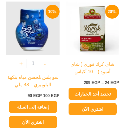
نطاق
السعر
السعر
هناك
السعر:
الأصلي
الحالي
-10%
-20%
العديد
من
هو:
هو:
من
100 EGP.
90 EGP.
خلال
الأشكال
المختلفة
لهذا
المنتج.
يمكن
+
-
شاي كرك فوري ( شاي
اختيار
أسود ) – 10 أكياس
الخيارات
سو بلس مُحسن مياه بنكهة
على
209
EGP
–
24
EGP
البلوبيري – 48 ملي
صفحة
تحديد أحد الخيارات
المنتج
90
EGP
100
EGP
إضافة إلى السلة
اشتري الآن
اشتري الآن