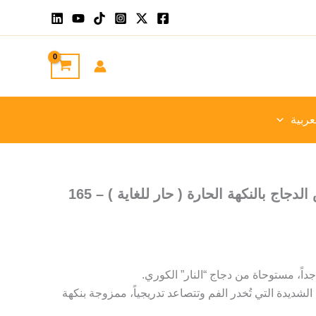
عربية
ساميانغ بولداك صوص الدجاج بالنكهة الحارة ( حار للغاية ) – 165
اً، مستوحاة من دجاج “النار” الكوري.
لشديدة التي تُخدر الفم وتتصاعد تدريجياً، ممزوجة بنكهة