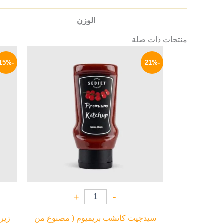
الوزن
منتجات ذات صلة
السعر
السعر
الأصلي
الحالي
-15%
-21%
هو:
هو:
79 EGP.
100 EGP.
+
-
سيدجيت كاتشب بريميوم ( مصنوع من