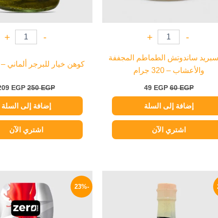
+
-
+
-
 سبريد ساندوتش الطماطم المجففة
كوهن خيار للبرجر ألماني – 320 جرام
والأعشاب – 320 جرام
209
EGP
250
EGP
49
EGP
60
EGP
إضافة إلى السلة
إضافة إلى السلة
اشتري الآن
اشتري الآن
السعر
السعر
السعر
الأصلي
الحالي
الأصلي
-23%
هو:
هو:
هو:
200 EGP.
65 EGP.
84 EGP.