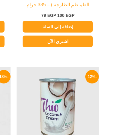
الطماطم الطازجة ) – 335 جرام
79
EGP
100
EGP
إضافة إلى السلة
اشتري الآن
السعر
السعر
الأصلي
الحالي
-18%
-12%
هو:
هو:
119 EGP.
135 EGP.