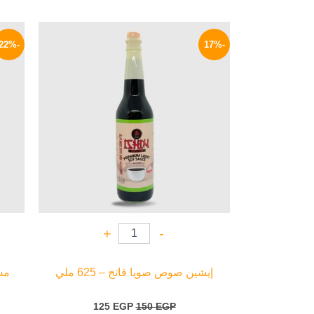
السعر
السعر
الأصلي
الحالي
-22%
-17%
هو:
هو:
125 EGP.
150 EGP.
+
-
إيشين صوص صويا فاتح – 625 ملي
مست
125
EGP
150
EGP