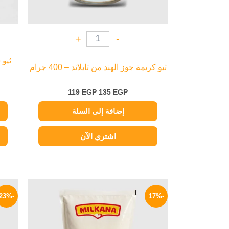
+
-
ثيو
ثيو كريمة جوز الهند من تايلاند – 400 جرام
119
EGP
135
EGP
إضافة إلى السلة
اشتري الآن
السعر
السعر
الأصلي
الحالي
-23%
-17%
هو:
هو:
249 EGP.
300 EGP.