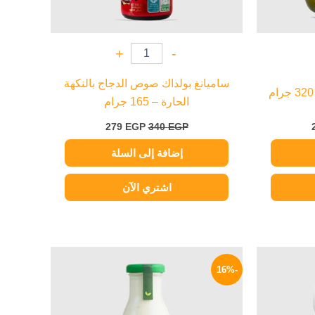
+
-
ساميانغ بولداك صوص الدجاج بالنكهة
الحارة – 165 جرام
279
EGP
340
EGP
إضافة إلى السلة
اشتري الآن
السعر
السعر
السعر
الحالي
الأصلي
الحالي
-16%
هو:
هو:
هو:
209 EGP.
250 EGP.
154 EGP.