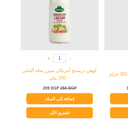
+
-
كوهن دريسنج أمريكان سيزر سلاد ألماني
– 250 ملي
209
EGP
250
EGP
إضافة إلى السلة
اشتري الآن