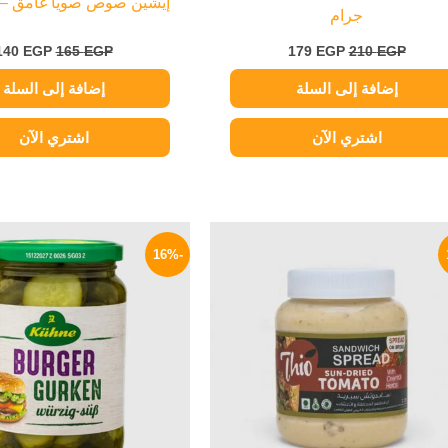
إيشين صوص صويا غامق – 625 ملي
جرام
140
EGP
165
EGP
179
EGP
210
EGP
إضافة إلى السلة
إضافة إلى السلة
اشتري الآن
اشتري الآن
السعر
السعر
السعر
الأصلي
الحالي
الأصلي
-16%
هو:
هو:
هو:
250 EGP.
49 EGP.
60 EGP.