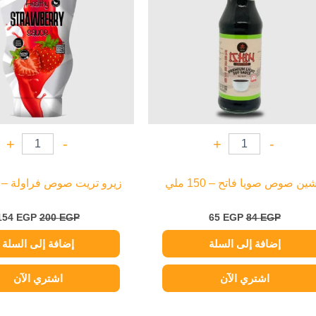
+
-
+
-
شين صوص صويا فاتح – 150 ملي
زيرو تريت صوص فراولة – 300 جرام
154
EGP
200
EGP
65
EGP
84
EGP
إضافة إلى السلة
إضافة إلى السلة
اشتري الآن
اشتري الآن