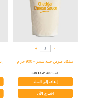
+
-
ميلكانا صوص جبنة شيدر – 900 جرام
إي
249
EGP
300
EGP
إضافة إلى السلة
اشتري الآن