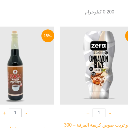
0.200 كيلوجرام
السعر
السعر
السعر
الأصلي
الحالي
الأصلي
-15%
هو:
هو:
هو:
165 EGP.
179 EGP.
210 EGP.
+
-
+
-
زيرو تريت صوص كريمة القرفة – 300