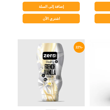
إضافة إلى السلة
اشتري الآن
لسعر
السعر
السعر
لحالي
الأصلي
الحالي
-22%
و:
هو:
هو:
149 EGP.
190 EGP.
45 EG