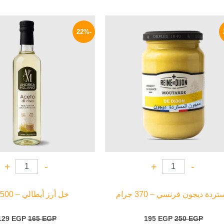
السعر
السعر
السعر
الأصلي
الحالي
الأصلي
-22%
هو:
هو:
هو:
165 EGP.
195 EGP.
250 EGP.
+
-
+
-
ردة ديجون فرنسي – 370 جرام
خل أرز أيطالي – 500 ملي
129
EGP
165
EGP
195
EGP
250
EGP