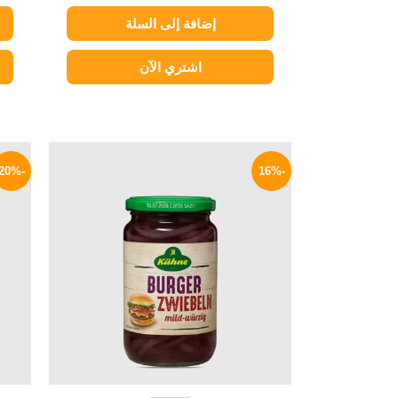
إضافة إلى السلة
اشتري الآن
السعر
السعر
الأصلي
الحالي
-20%
-16%
هو:
هو:
169 EGP.
200 EGP.