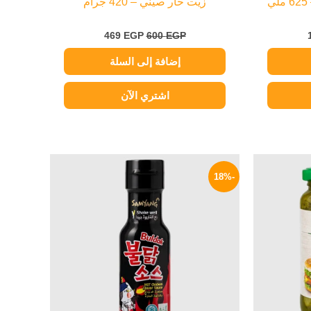
زيت حار صيني – 420 جرام
469
EGP
600
EGP
إضافة إلى السلة
اشتري الآن
السعر
السعر
السعر
الحالي
الأصلي
الحالي
-18%
هو:
هو:
هو:
279 EGP.
340 EGP.
209 EGP.