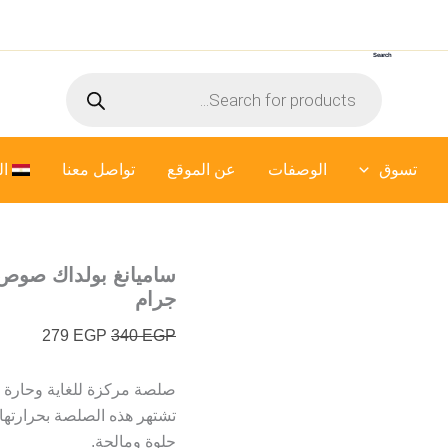
كمية
السعر
السعر
ساميانغ
الأصلي
الحالي
بولداك
Search
هو:
هو:
صوص
Products
الدجاج
340 EGP.
279 EGP.
search
بالنكهة
الحارة
(
تسوق
الوصفات
عن الموقع
حار
تواصل معنا
ال
للغاية
)
-
165
جرام
جرام
279
EGP
340
EGP
صلصة مركزة للغاية وحارة جد
تشتهر هذه الصلصة بحرارتها ا
حلوة ومالحة.