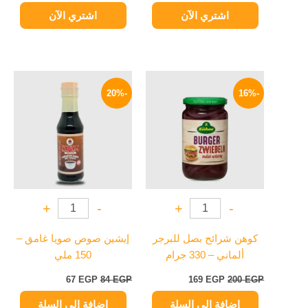
اشتري الآن
اشتري الآن
السعر
السعر
السعر
السعر
الأصلي
الحالي
الأصلي
الحالي
-20%
-16%
هو:
هو:
هو:
هو:
67 EGP.
84 EGP.
169 EGP.
200 EGP.
+
-
+
-
كوهن شرائح بصل للبرجر
إيشين صوص صويا غامق –
ألماني – 330 جرام
150 ملي
67
EGP
84
EGP
169
EGP
200
EGP
إضافة إلى السلة
إضافة إلى السلة