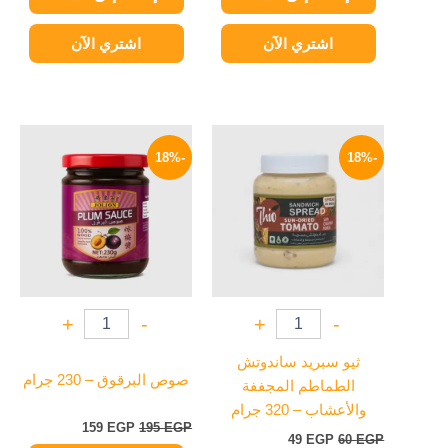
اشتري الآن
اشتري الآن
السعر
السعر
السعر
السعر
الأصلي
الحالي
الأصلي
الحالي
-18%
-18%
هو:
هو:
هو:
هو:
159 EGP.
195 EGP.
49 EGP.
60 EGP.
+
-
+
-
ثيو سبريد ساندوتش
صوص البرقوق – 230 جرام
الطماطم المجففة
والأعشاب – 320 جرام
159
EGP
195
EGP
49
EGP
60
EGP