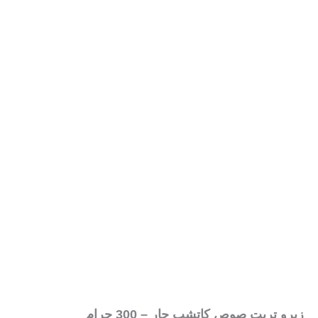
زيرو تريت صوص كاتشب حار – 300 جرام