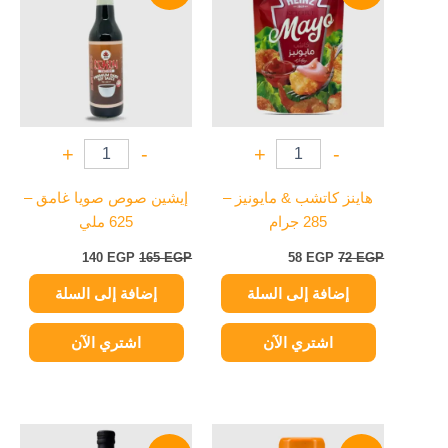
140 EGP.
165 EGP.
58 EGP.
72 EGP.
+
-
+
-
هاينز كاتشب & مايونيز –
إيشين صوص صويا غامق –
285 جرام
625 ملي
140
EGP
165
EGP
58
EGP
72
EGP
إضافة إلى السلة
إضافة إلى السلة
اشتري الآن
اشتري الآن
السعر
السعر
السعر
السعر