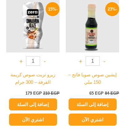
السعر
السعر
السعر
السعر
الأصلي
الحالي
الأصلي
الحالي
-15%
-23%
هو:
هو:
هو:
هو:
179 EGP.
210 EGP.
65 EGP.
84 EGP.
+
-
+
-
إيشين صوص صويا فاتح –
زيرو تريت صوص كريمة
150 ملي
القرفة – 300 جرام
179
EGP
210
EGP
65
EGP
84
EGP
إضافة إلى السلة
إضافة إلى السلة
اشتري الآن
اشتري الآن