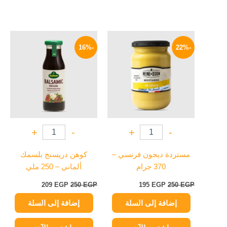
السعر
السعر
السعر
السعر
الأصلي
الحالي
الأصلي
الحالي
-16%
-22%
هو:
هو:
هو:
هو:
209 EGP.
250 EGP.
195 EGP.
250 EGP.
+
-
+
-
مستردة ديجون فرنسي –
كوهن دريسنج بلسمك
370 جرام
ألماني – 250 ملي
209
EGP
250
EGP
195
EGP
250
EGP
إضافة إلى السلة
إضافة إلى السلة