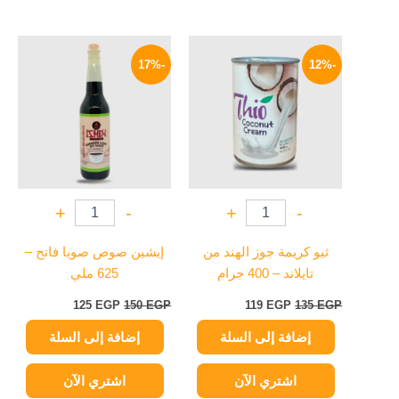
السعر
السعر
السعر
السعر
الأصلي
الحالي
الأصلي
الحالي
-17%
-12%
هو:
هو:
هو:
هو:
125 EGP.
150 EGP.
119 EGP.
135 EGP.
+
-
+
-
ثيو كريمة جوز الهند من
إيشين صوص صويا فاتح –
تايلاند – 400 جرام
625 ملي
125
EGP
150
EGP
119
EGP
135
EGP
إضافة إلى السلة
إضافة إلى السلة
اشتري الآن
اشتري الآن