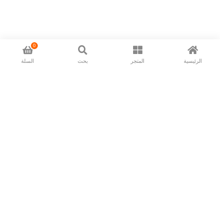
0
الرئيسية
المتجر
بحث
السلة
Now available in all ios & android devices
About Us
Shipping Policy
Deliver/Return
Contact Us
Privacy Policy