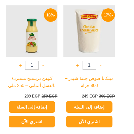
السعر
السعر
السعر
السعر
الأصلي
الحالي
الأصلي
الحالي
-16%
-17%
هو:
هو:
هو:
هو:
209 EGP.
250 EGP.
249 EGP.
300 EGP.
+
-
+
-
ميلكانا صوص جبنة شيدر –
كوهن دريسنج مستردة
900 جرام
بالعسل ألماني – 250 ملي
209
EGP
250
EGP
249
EGP
300
EGP
إضافة إلى السلة
إضافة إلى السلة
اشتري الآن
اشتري الآن