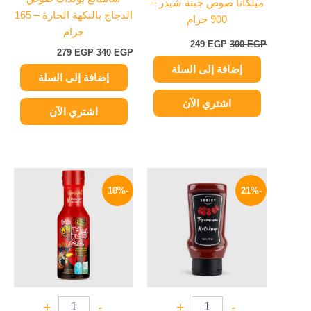
ميلكانا صوص جبنة شيدر –
الدجاج بالنكهة الحارة – 165
900 جرام
جرام
249
EGP
300
EGP
279
EGP
340
EGP
إضافة إلى السلة
إضافة إلى السلة
اشتري الآن
اشتري الآن
السعر
السعر
السعر
السعر
الأصلي
الحالي
الأصلي
الحالي
-18%
-21%
هو:
هو:
هو:
هو:
279 EGP.
340 EGP.
79 EGP.
100 EGP.
+
-
+
-