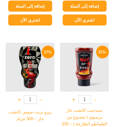
إضافة إلى السلة
إضافة إلى السلة
اشتري الآن
اشتري الآن
السعر
السعر
السعر
السعر
الأصلي
الحالي
الأصلي
الحالي
-17%
-21%
هو:
هو:
هو:
هو:
174 EGP.
210 EGP.
79 EGP.
100 EGP.
+
-
+
-
سيدجيت كاتشب حار
زيرو تريت صوص كاتشب
بريميوم ( مصنوع من
حار – 300 جرام
الطماطم الطازجة ) – 335