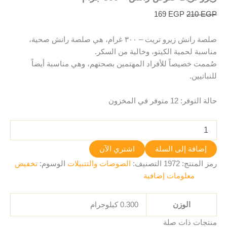
169
EGP
210
EGP
صلصة رانش زيرو تريت – ٣٠٠ غرام، هي صلصة رانش صحية،
مناسبة لحمية الكيتو، وخالية من السكر.
صُممت خصيصاً للأفراد المهتمين بصحتهم، وهي مناسبة أيضاً
للنباتيين.
حالة التوفر:
12 متوفر في المخزون
إضافة إلى السلة
اشتري الآن
رمز المنتج:
1972
التصنيف:
الصوصات والتتبيلات
الوسوم:
تخفيض
معلومات إضافية
الوزن
0.300 كيلوجرام
منتجات ذات صلة