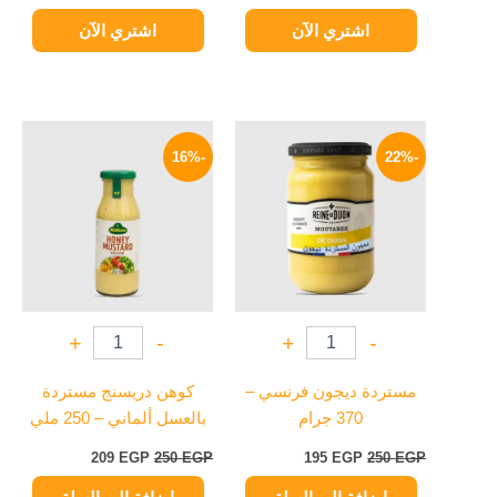
اشتري الآن
اشتري الآن
السعر
السعر
السعر
السعر
الأصلي
الحالي
الأصلي
الحالي
-16%
-22%
هو:
هو:
هو:
هو:
209 EGP.
250 EGP.
195 EGP.
250 EGP.
+
-
+
-
مستردة ديجون فرنسي –
كوهن دريسنج مستردة
370 جرام
بالعسل ألماني – 250 ملي
209
EGP
250
EGP
195
EGP
250
EGP