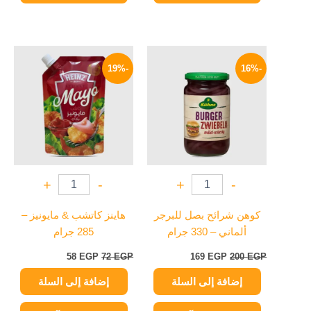
السعر
السعر
السعر
السعر
الأصلي
الحالي
الأصلي
الحالي
-19%
-16%
هو:
هو:
هو:
هو:
58 EGP.
72 EGP.
169 EGP.
200 EGP.
+
-
+
-
كوهن شرائح بصل للبرجر
هاينز كاتشب & مايونيز –
ألماني – 330 جرام
285 جرام
58
EGP
72
EGP
169
EGP
200
EGP
إضافة إلى السلة
إضافة إلى السلة