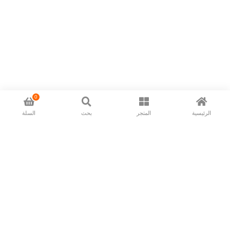
0
الرئيسية
المتجر
بحث
السلة
Now available in all ios & android devices
About Us