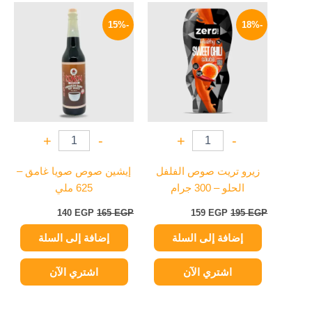
السعر
السعر
السعر
السعر
الأصلي
الحالي
الأصلي
الحالي
-15%
-18%
هو:
هو:
هو:
هو:
140 EGP.
165 EGP.
159 EGP.
195 EGP.
+
-
+
-
زيرو تريت صوص الفلفل
إيشين صوص صويا غامق –
الحلو – 300 جرام
625 ملي
140
EGP
165
EGP
159
EGP
195
EGP
إضافة إلى السلة
إضافة إلى السلة
اشتري الآن
اشتري الآن