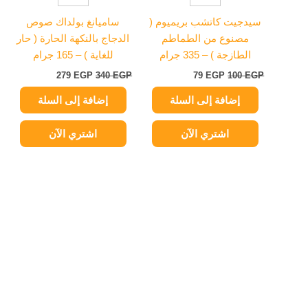
سيدجيت كاتشب بريميوم (
ساميانغ بولداك صوص
مصنوع من الطماطم
الدجاج بالنكهة الحارة ( حار
الطازجة ) – 335 جرام
للغاية ) – 165 جرام
279
EGP
340
EGP
79
EGP
100
EGP
إضافة إلى السلة
إضافة إلى السلة
اشتري الآن
اشتري الآن