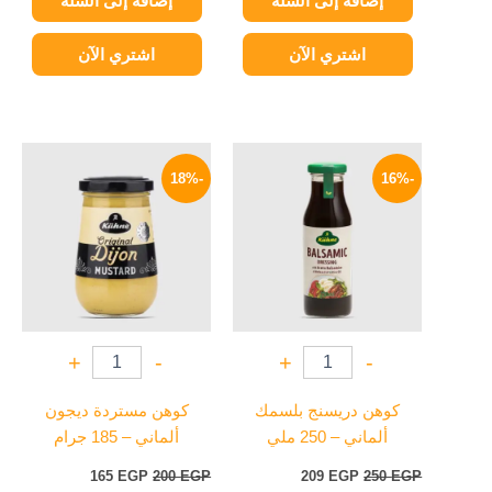
إضافة إلى السلة
إضافة إلى السلة
اشتري الآن
اشتري الآن
السعر
السعر
السعر
السعر
الأصلي
الحالي
الأصلي
الحالي
-18%
-16%
هو:
هو:
هو:
هو:
165 EGP.
200 EGP.
209 EGP.
250 EGP.
+
-
+
-
كوهن دريسنج بلسمك
كوهن مستردة ديجون
ألماني – 250 ملي
ألماني – 185 جرام
165
EGP
200
EGP
209
EGP
250
EGP