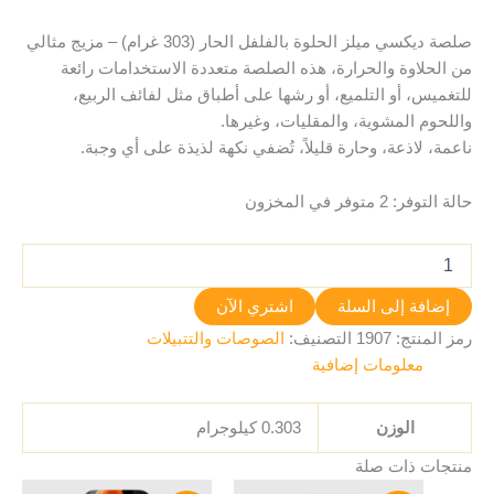
صلصة ديكسي ميلز الحلوة بالفلفل الحار (303 غرام) – مزيج مثالي
من الحلاوة والحرارة، هذه الصلصة متعددة الاستخدامات رائعة
للتغميس، أو التلميع، أو رشها على أطباق مثل لفائف الربيع،
واللحوم المشوية، والمقليات، وغيرها.
ناعمة، لاذعة، وحارة قليلاً، تُضفي نكهة لذيذة على أي وجبة.
حالة التوفر:
2 متوفر في المخزون
إضافة إلى السلة
اشتري الآن
رمز المنتج:
1907
التصنيف:
الصوصات والتتبيلات
معلومات إضافية
الوزن
0.303 كيلوجرام
منتجات ذات صلة
السعر
السعر
السعر
السعر