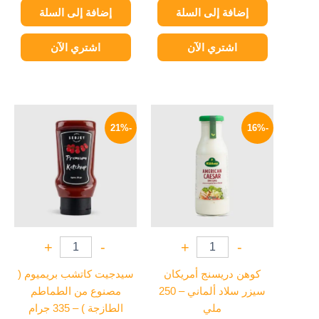
إضافة إلى السلة
إضافة إلى السلة
اشتري الآن
اشتري الآن
السعر
السعر
السعر
السعر
الأصلي
الحالي
الأصلي
الحالي
-21%
-16%
هو:
هو:
هو:
هو:
79 EGP.
100 EGP.
209 EGP.
250 EGP.
+
-
+
-
كوهن دريسنج أمريكان
سيدجيت كاتشب بريميوم (
سيزر سلاد ألماني – 250
مصنوع من الطماطم
ملي
الطازجة ) – 335 جرام