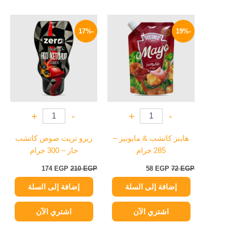
السعر
السعر
السعر
السعر
الأصلي
الحالي
الأصلي
الحالي
-17%
-19%
هو:
هو:
هو:
هو:
174 EGP.
210 EGP.
58 EGP.
72 EGP.
+
-
+
-
هاينز كاتشب & مايونيز –
زيرو تريت صوص كاتشب
285 جرام
حار – 300 جرام
174
EGP
210
EGP
58
EGP
72
EGP
إضافة إلى السلة
إضافة إلى السلة
اشتري الآن
اشتري الآن