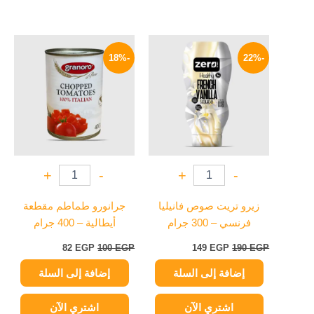
السعر
السعر
السعر
السعر
الأصلي
الحالي
الأصلي
الحالي
-18%
-22%
هو:
هو:
هو:
هو:
82 EGP.
100 EGP.
149 EGP.
190 EGP.
+
-
+
-
زيرو تريت صوص فانيليا
جرانورو طماطم مقطعة
فرنسي – 300 جرام
أيطالية – 400 جرام
82
EGP
100
EGP
149
EGP
190
EGP
إضافة إلى السلة
إضافة إلى السلة
اشتري الآن
اشتري الآن