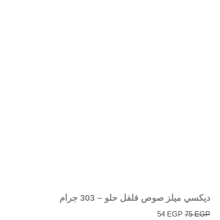
ديكسي ميلز صوص فلفل حلو – 303 جرام
54
EGP
75
EGP