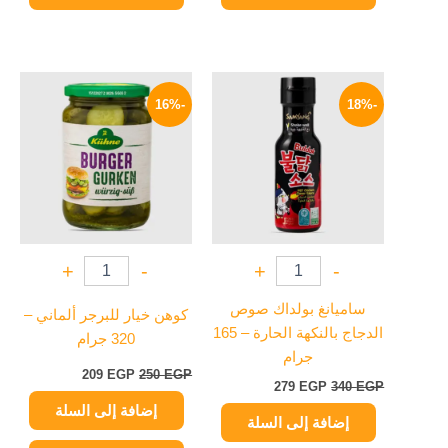
السعر
السعر
السعر
السعر
الأصلي
الحالي
الأصلي
الحالي
-16%
-18%
هو:
هو:
هو:
هو:
209 EGP.
250 EGP.
279 EGP.
340 EGP.
+
-
+
-
ساميانغ بولداك صوص
كوهن خيار للبرجر ألماني –
الدجاج بالنكهة الحارة – 165
320 جرام
جرام
209
EGP
250
EGP
279
EGP
340
EGP
إضافة إلى السلة
إضافة إلى السلة