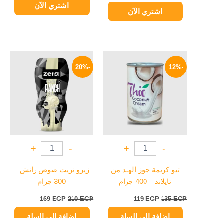
اشتري الآن
اشتري الآن
السعر
السعر
السعر
السعر
الأصلي
الحالي
الأصلي
الحالي
-20%
-12%
هو:
هو:
هو:
هو:
169 EGP.
210 EGP.
119 EGP.
135 EGP.
+
-
+
-
ثيو كريمة جوز الهند من
زيرو تريت صوص رانش –
تايلاند – 400 جرام
300 جرام
169
EGP
210
EGP
119
EGP
135
EGP
إضافة إلى السلة
إضافة إلى السلة