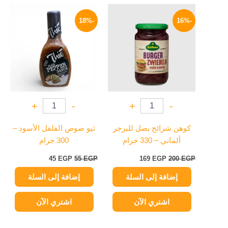
السعر
السعر
السعر
السعر
الأصلي
الحالي
الأصلي
الحالي
-18%
-16%
هو:
هو:
هو:
هو:
45 EGP.
55 EGP.
169 EGP.
200 EGP.
+
-
+
-
كوهن شرائح بصل للبرجر
ثيو صوص الفلفل الأسود –
ألماني – 330 جرام
300 جرام
45
EGP
55
EGP
169
EGP
200
EGP
إضافة إلى السلة
إضافة إلى السلة
اشتري الآن
اشتري الآن